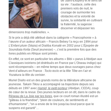
de Saint-Exupéry et le sens de
sa vie : l’audace, celle des
premiers vols de nuit, le
courage de surmonter les
obstacles et la volonté de
survie, la solidarité en cultivant
la fraternité, la sagesse :
discerner et dépasser les
dimensions trop matérielles. ».
Si le prix a déjà été attribué dans la catégorie « Francophonie » à
l’œuvre d’un auteur africain – Francis Bebey l’a reçu en 1994 pour
L’Enfant pluie
(Sépia) et Dialiba Konaté en 2002 pour
L’Épopée de
Soundiata Keïta
(Seuil jeunesse) –, c’est la première fois que des
livres publiés en Afrique sont primés.
En effet, ce sont en particulier les albums « Bibi » parus à Abidjan aux
Classiques ivoiriens (et distribués en France par L’Oiseau indigo) qui
sont récompensés – en même temps que deux ouvrages parus chez
Vent d’ailleurs en France :
Toclo-toclo et la fille Tête-en-l’air
et
Yozakura la fille du cerisier
.
Muriel Diallo est un des grands noms de la littérature africaine de
jeunesse.
Takam Tikou
a accompagné sa trajectoire depuis ses
débuts en 1997 avec
Hamid, le petit porteur
(Abidjan, CEDA), coup
de cœur de la revue. Des jeunes lecteurs en on dit, dans le cadre du
Réseau de La Joie par les livres
, que ce court roman illustré est un
"gâteau à la friandise", "plein de couleurs, de sentiments et
d'humanisme" ; "on a envie de le lire jusqu'au bout parce que le
suspens est garanti"…