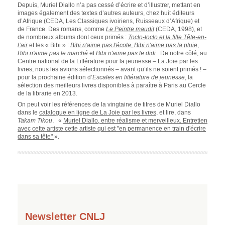
Depuis, Muriel Diallo n’a pas cessé d’écrire et d’illustrer, mettant en
images également des textes d’autres auteurs, chez huit éditeurs
d’Afrique (CEDA, Les Classiques ivoiriens, Ruisseaux d’Afrique) et
de France. Des romans, comme
Le Peintre maudit
(CEDA, 1998), et
de nombreux albums dont ceux primés :
Toclo-toclo et la fille Tête-en-
l’air
et les « Bibi » :
Bibi n'aime pas l'école
,
Bibi n'aime pas la pluie
,
Bibi n'aime pas le marché
et
Bibi n'aime pas le didi
.
De notre côté, au
Centre national de la Littérature pour la jeunesse – La Joie par les
livres, nous les avions sélectionnés – avant qu’ils ne soient primés ! –
pour la prochaine édition d’
Escales en littérature de jeunesse
, la
sélection des meilleurs livres disponibles à paraître à Paris au Cercle
de la librarie en 2013.
On peut voir les références de la vingtaine de titres de Muriel Diallo
dans le
catalogue en ligne de La Joie par les livres
, et lire, dans
Takam Tikou
, «
Muriel Diallo, entre réalisme et merveilleux. Entretien
avec cette artiste cette artiste qui est "en permanence en train d'écrire
dans sa tête"
».
Newsletter CNLJ