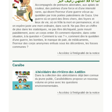
أما أنا فلا أشتهي رغيف خبز
Accompagnés de peintures abstraites, aux aplats de
couleur, des poèmes d’une force et d’une intensité
rares, qui disent l’horreur d’une guerre vécue au
quotidien par trois poètes palestiniens de Gaza. Une
guerre où on perd des êtres chers, des foyers et
lieux de vie, où on frôle la mort en permanence, et où
on espère juste une mort ordinaire, dans son lit. Ne pas être un chiffre
de plus dans les statistiques, ne pas être déchiqueté, juste mourir
paisiblement, avec un corps entier. Et comment répondre, dans cette
situation, à la question « Comment tu vas ? », comment dire le quotidien
d’une guerre, les bombes, le manque de pain, de médicaments,
l’horreur des corps anonymes enfouis sous les décombres, les fosses
communes ?
› Accédez à l'intégralité de la notice
Caraïbe
Abécédaire des rivières des Antilles
Dans la collection des abécédaires déjà bien connue
du jeune public, Caraïbéditions propose un nouveau
volume en prise avec les questions
environnementales.
› Accédez à l'intégralité de la notice