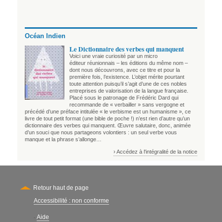
Océan Indien
Le Dictionnaire des verbes qui manquent
Voici une vraie curiosité par un micro
éditeur réunionnais – les éditions du même nom –
dont nous découvrons, avec ce titre et pour la
première fois, l’existence. L’objet mérite pourtant
toute attention puisqu’il s’agit d’une de ces nobles
entreprises de valorisation de la langue française.
Placé sous le patronage de Frédéric Dard qui
recommande de « verbailler » sans vergogne et
précédé d’une préface intitulée « le verbisme est un humanisme », ce
livre de tout petit format (une bible de poche !) n’est rien d’autre qu’un
dictionnaire des verbes qui manquent. Œuvre salutaire, donc, animée
d’un souci que nous partageons volontiers : un seul verbe vous
manque et la phrase s’allonge…
› Accédez à l'intégralité de la notice
Retour haut de page
Accessibilité : non conforme
Secondary
Aide
-