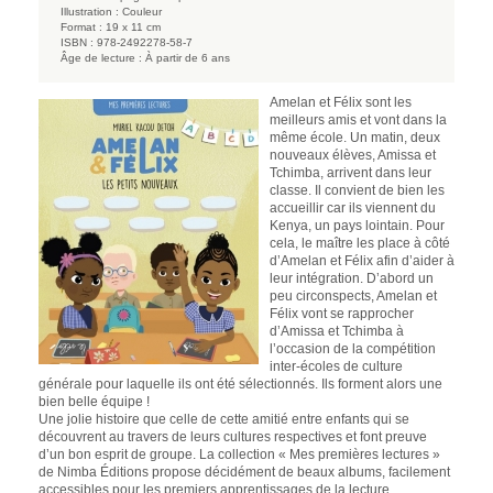
Illustration :
Couleur
Format :
19 x 11 cm
ISBN :
978-2492278-58-7
Âge de lecture :
À partir de 6 ans
Amelan et Félix sont les
meilleurs amis et vont dans la
même école. Un matin, deux
nouveaux élèves, Amissa et
Tchimba, arrivent dans leur
classe. Il convient de bien les
accueillir car ils viennent du
Kenya, un pays lointain. Pour
cela, le maître les place à côté
d’Amelan et Félix afin d’aider à
leur intégration. D’abord un
peu circonspects, Amelan et
Félix vont se rapprocher
d’Amissa et Tchimba à
l’occasion de la compétition
inter-écoles de culture
générale pour laquelle ils ont été sélectionnés. Ils forment alors une
bien belle équipe !
Une jolie histoire que celle de cette amitié entre enfants qui se
découvrent au travers de leurs cultures respectives et font preuve
d’un bon esprit de groupe. La collection « Mes premières lectures »
de Nimba Éditions propose décidément de beaux albums, facilement
accessibles pour les premiers apprentissages de la lecture,