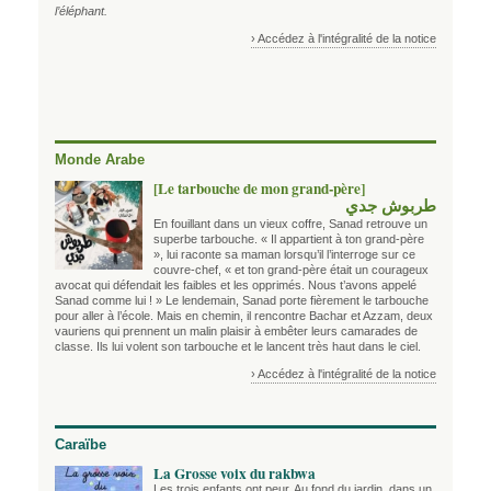
l’éléphant.
› Accédez à l'intégralité de la notice
Monde Arabe
[Le tarbouche de mon grand-père]
طربوش جدي
En fouillant dans un vieux coffre, Sanad retrouve un
superbe tarbouche. « Il appartient à ton grand-père
», lui raconte sa maman lorsqu’il l’interroge sur ce
couvre-chef, « et ton grand-père était un courageux
avocat qui défendait les faibles et les opprimés. Nous t’avons appelé
Sanad comme lui ! » Le lendemain, Sanad porte fièrement le tarbouche
pour aller à l’école. Mais en chemin, il rencontre Bachar et Azzam, deux
vauriens qui prennent un malin plaisir à embêter leurs camarades de
classe. Ils lui volent son tarbouche et le lancent très haut dans le ciel.
› Accédez à l'intégralité de la notice
Caraïbe
La Grosse voix du rakbwa
Les trois enfants ont peur. Au fond du jardin, dans un