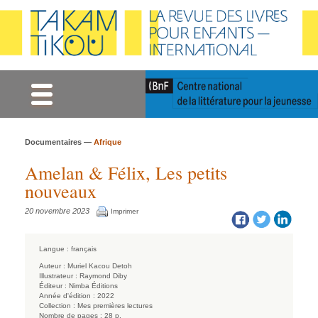
Gestion des cookies
Documentaires —
Afrique
Amelan & Félix, Les petits
nouveaux
20 novembre 2023
Imprimer
Langue :
français
Auteur :
Muriel Kacou Detoh
Illustrateur :
Raymond Diby
Éditeur :
Nimba Éditions
Année d'édition :
2022
Collection :
Mes premières lectures
Nombre de pages :
28 p.