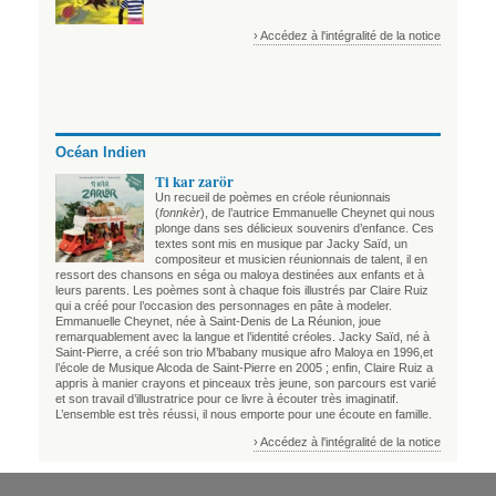
› Accédez à l'intégralité de la notice
Océan Indien
Ti kar zarör
Un recueil de poèmes en créole réunionnais
(
fonnkèr
), de l’autrice Emmanuelle Cheynet qui nous
plonge dans ses délicieux souvenirs d’enfance. Ces
textes sont mis en musique par Jacky Saïd, un
compositeur et musicien réunionnais de talent, il en
ressort des chansons en séga ou maloya destinées aux enfants et à
leurs parents. Les poèmes sont à chaque fois illustrés par Claire Ruiz
qui a créé pour l’occasion des personnages en pâte à modeler.
Emmanuelle Cheynet, née à Saint-Denis de La Réunion, joue
remarquablement avec la langue et l’identité créoles. Jacky Saïd, né à
Saint-Pierre, a créé son trio M’babany musique afro Maloya en 1996,et
l’école de Musique Alcoda de Saint-Pierre en 2005 ; enfin, Claire Ruiz a
appris à manier crayons et pinceaux très jeune, son parcours est varié
et son travail d’illustratrice pour ce livre à écouter très imaginatif.
L’ensemble est très réussi, il nous emporte pour une écoute en famille.
› Accédez à l'intégralité de la notice