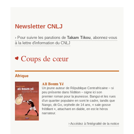
Newsletter CNLJ
› Pour suivre les parutions de
Takam Tikou
, abonnez-vous
à la lettre d'information du CNLJ
Coups de cœur
Afrique
Ali Boum Yé
Un jeune auteur de République Centrafricaine – si
peu présente dans l’édition – signe ici son
premier roman pour la jeunesse. Bangui et les rues
d’un quartier populaire en sont le cadre, tandis que
Nango, dit Go, orphelin de 14 ans, « sale gosse
frétillant », attachant en diable, en est le héros
narrateur.
› Accédez à l'intégralité de la notice