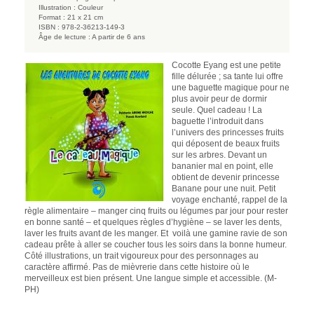
Illustration :
Couleur
Format :
21 x 21 cm
ISBN :
978-2-36213-149-3
Âge de lecture :
A partir de 6 ans
Cocotte Eyang est une petite
fille délurée ; sa tante lui offre
une baguette magique pour ne
plus avoir peur de dormir
seule. Quel cadeau ! La
baguette l’introduit dans
l’univers des princesses fruits
qui déposent de beaux fruits
sur les arbres. Devant un
bananier mal en point, elle
obtient de devenir princesse
Banane pour une nuit. Petit
voyage enchanté, rappel de la
règle alimentaire – manger cinq fruits ou légumes par jour pour rester
en bonne santé – et quelques règles d’hygiène – se laver les dents,
laver les fruits avant de les manger. Et voilà une gamine ravie de son
cadeau prête à aller se coucher tous les soirs dans la bonne humeur.
Côté illustrations, un trait vigoureux pour des personnages au
caractère affirmé. Pas de mièvrerie dans cette histoire où le
merveilleux est bien présent. Une langue simple et accessible. (M-
PH)