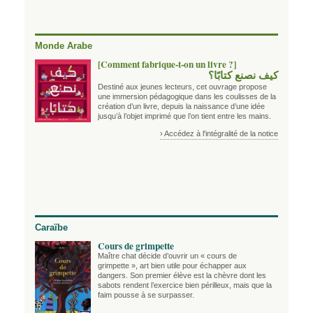
Monde Arabe
[Comment fabrique-t-on un livre ?]
كيف نصنع كتابًا؟
Destiné aux jeunes lecteurs, cet ouvrage propose
une immersion pédagogique dans les coulisses de la
création d’un livre, depuis la naissance d’une idée
jusqu’à l’objet imprimé que l’on tient entre les mains.
› Accédez à l'intégralité de la notice
Caraïbe
Cours de grimpette
Maître chat décide d’ouvrir un « cours de
grimpette », art bien utile pour échapper aux
dangers. Son premier élève est la chèvre dont les
sabots rendent l’exercice bien périlleux, mais que la
faim pousse à se surpasser.