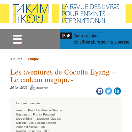
Gestion des cookies
Albums —
Afrique
Les aventures de Cocotte Eyang –
Le cadeau magique-
26 juin 2023
Imprimer
Langue :
français
Auteur :
Pulchérie Abeme Nkoche
Illustrateur :
Franck Rowland
Lieu d'édition :
Libreville (Gabon)
Éditeur :
Les Éditions Ntsame
Année d'édition :
2018
Nombre de pages :
18 p.