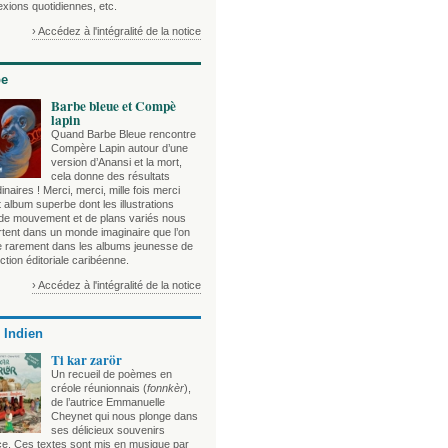
exions quotidiennes, etc.
› Accédez à l'intégralité de la notice
be
Barbe bleue et Compè
lapin
Quand Barbe Bleue rencontre
Compère Lapin autour d’une
version d’Anansi et la mort,
cela donne des résultats
inaires ! Merci, merci, mille fois merci
 album superbe dont les illustrations
 de mouvement et de plans variés nous
rtent dans un monde imaginaire que l’on
e rarement dans les albums jeunesse de
ction éditoriale caribéenne.
› Accédez à l'intégralité de la notice
 Indien
Ti kar zarör
Un recueil de poèmes en
créole réunionnais (
fonnkèr
),
de l’autrice Emmanuelle
Cheynet qui nous plonge dans
ses délicieux souvenirs
ce. Ces textes sont mis en musique par