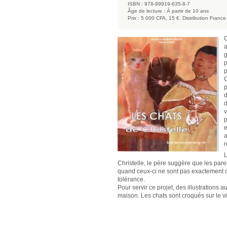
ISBN :
978-99919-635-8-7
Âge de lecture :
À partir de 10 ans
Prix :
5 000 CFA, 15 €. Distribution France
C
a
g
p
p
C
p
d
d
v
p
e
a
r
L
Christelle, le père suggère que les pare
quand ceux-ci ne sont pas exactement c
tolérance.
Pour servir ce projet, des illustrations 
maison. Les chats sont croqués sur le vi