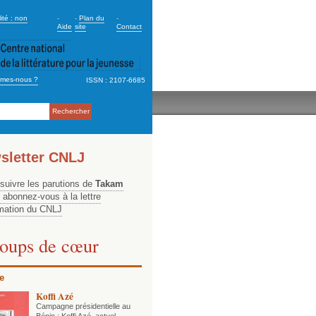
dary_2
ité : non
-
-
Plan du
-
Aide
site
Contact
mes-nous ?
ISSN : 2107-6685
ation
sletter CNLJ
 suivre les parutions de
Takam
, abonnez-vous à la lettre
rmation du CNLJ
oups de cœur
e
Koffi Azé
Campagne présidentielle au