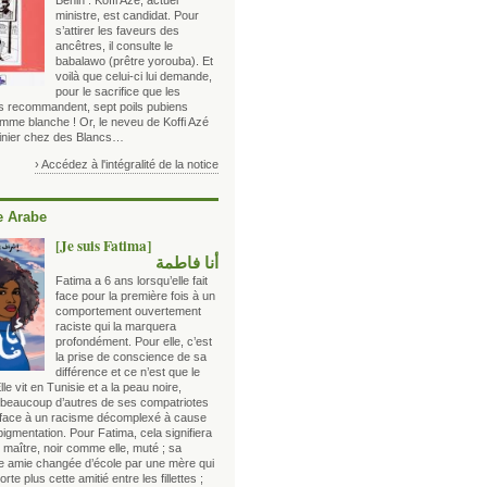
Bénin : Koffi Azé, actuel
ministre, est candidat. Pour
s’attirer les faveurs des
ancêtres, il consulte le
babalawo (prêtre yorouba). Et
voilà que celui-ci lui demande,
pour le sacrifice que les
s recommandent, sept poils pubiens
emme blanche ! Or, le neveu de Koffi Azé
sinier chez des Blancs…
› Accédez à l'intégralité de la notice
 Arabe
[Je suis Fatima]
أنا فاطمة
Fatima a 6 ans lorsqu’elle fait
face pour la première fois à un
comportement ouvertement
raciste qui la marquera
profondément. Pour elle, c’est
la prise de conscience de sa
différence et ce n’est que le
lle vit en Tunisie et a la peau noire,
eaucoup d’autres de ses compatriotes
t face à un racisme décomplexé à cause
pigmentation. Pour Fatima, cela signifiera
 maître, noir comme elle, muté ; sa
re amie changée d’école par une mère qui
rte plus cette amitié entre les fillettes ;