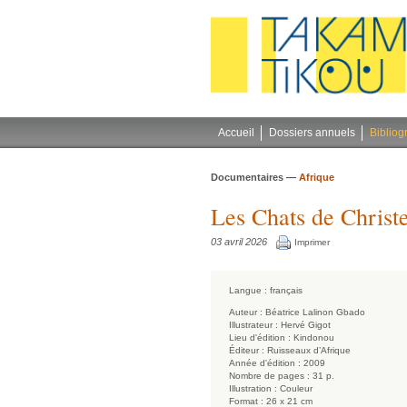
Gestion des cookies
Accueil
Dossiers annuels
Bibliog
Documentaires —
Afrique
Les Chats de Christe
03 avril 2026
Imprimer
Langue :
français
Auteur :
Béatrice Lalinon Gbado
Illustrateur :
Hervé Gigot
Lieu d'édition :
Kindonou
Éditeur :
Ruisseaux d’Afrique
Année d'édition :
2009
Nombre de pages :
31 p.
Illustration :
Couleur
Format :
26 x 21 cm