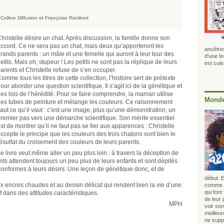
 Colline Diffusion et Françoise Rambert
hristelle désire un chat. Après discussion, la famille donne son
ccord. Ce ne sera pas un chat, mais deux qu’apporteront les
ancêtre
rands parents : un mâle et une femelle qui auront à leur tour des
d’une f
etits. Mais oh, stupeur ! Les petits ne sont pas la réplique de leurs
est cui
arents et Christelle refuse de s’en occuper.
omme tous les titres de cette collection, l’histoire sert de prétexte
our aborder une question scientifique. Il s’agit ici de la génétique et
es lois de l’hérédité. Pour se faire comprendre, la maman utilise
Monde
es tubes de peinture et mélange les couleurs. Ce raisonnement
aut ce qu’il vaut : c’est une image, plus qu’une démonstration, un
remier pas vers une démarche scientifique. Son mérite essentiel
st de montrer qu’il ne faut pas se fier aux apparences : Christelle
ccepte le principe que les couleurs des trois chatons sont bien le
ésultat du croisement des couleurs de leurs parents.
e livre veut même aller un peu plus loin : à travers la déception de
nts attendent toujours un peu plus de leurs enfants et sont dépités
onformes à leurs désirs. Une leçon de génétique donc, et de
début. E
aux encres chaudes et au dessin délicat qui rendent bien la vie d’une
comme b
qui fon
f dans des attitudes caractéristiques.
de leur 
MPH
voir son
meilleu
ne suppo