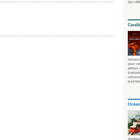
des réfl
Caraï
extraord
pour cet
pleines
transpo
retrouv
la produ
Océan
d’enfan