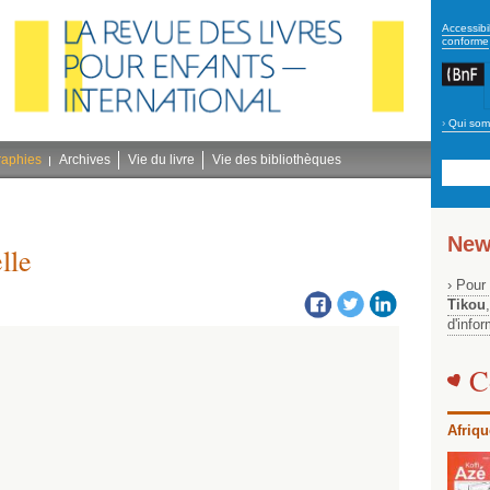
secon
Accessibil
conforme
›
Qui som
Navig
bleu
raphies
Archives
Vie du livre
Vie des bibliothèques
New
lle
› Pour
Tikou
d'info
C
Afriqu