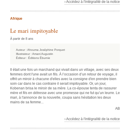
› Accédez à l'intégralité de la notice
Afrique
Le mari impitoyable
À partir de 8 ans
Auteur :
Ahouma Joséphine Porquet
Illustrateur :
Amani Augustin
Éditeur :
Éditions Éburnie
Il était une fois un marchand qui vivait dans un village, avec ses deux
femmes dont l'une avait un fils. À l’occasion d’un retour de voyage, il
offrit un miroir à chacune d'elles avec la consigne d'en prendre bien
soin car dans le cas contraire il serait impitoyable. Or, un jour,
Kobenan brisa le miroir de sa mère. La co-épouse tenta de rassurer
mère et fils en détresse avec une promesse qui ne fut qu’un leurre. Le
mari, à l'annonce de la nouvelle, coupa sans hésitation les deux
mains de sa femme...
AB
› Accédez à l'intégralité de la notice