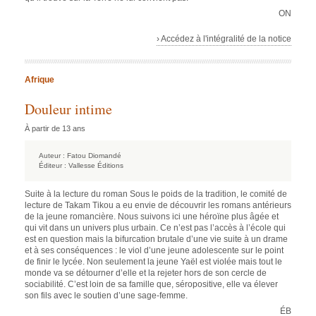
ON
› Accédez à l'intégralité de la notice
Afrique
Douleur intime
À partir de 13 ans
Auteur :
Fatou Diomandé
Éditeur :
Vallesse Éditions
Suite à la lecture du roman Sous le poids de la tradition, le comité de
lecture de Takam Tikou a eu envie de découvrir les romans antérieurs
de la jeune romancière. Nous suivons ici une héroïne plus âgée et
qui vit dans un univers plus urbain. Ce n’est pas l’accès à l’école qui
est en question mais la bifurcation brutale d’une vie suite à un drame
et à ses conséquences : le viol d’une jeune adolescente sur le point
de finir le lycée. Non seulement la jeune Yaël est violée mais tout le
monde va se détourner d’elle et la rejeter hors de son cercle de
sociabilité. C’est loin de sa famille que, séropositive, elle va élever
son fils avec le soutien d’une sage-femme.
ÉB