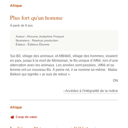
Afrique
Plus fort qu'un homme
À partir de 8 ans
Auteur :
Ahouma Joséphine Porquet
Illustrateur :
Ratelcaz production
Éditeur :
Éditions Éburnie
Sui-Bô, village des animaux, et Affèliklô, village des hommes, vivaient
en paix, jusqu’à la mort de Mimiaman, le fils unique d’Affilè, lors d’une
altercation avec les animaux. Les années sont passées ; Affilè et sa
femme ont un nouveau fils. À peine né, il se nomme lui-même : Maba-
Biékon qui signifie « je suis de retour ».
ON
› Accédez à l'intégralité de la notice
Afrique
Coup de cœur