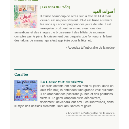
[Les sons de l’Aïd]
أصوات العيد
Il existe beaucoup de livres sur la fête de l’Aïd mais
celui-ci est un peu différent : l’Aïd est traité à travers
les sons qui accompagnent ces jours de fête. Il est
vrai qu’un bruit peut faire naître en nous des
sensations et des images : le bruissement des billets de monnaie
comptés par le père, le crissement des paquets que l'on ouvre, le bruit
des talons de maman qui s’est apprêtée pour la fête, etc.
› Accédez à l'intégralité de la notice
Caraïbe
La Grosse voix du rakbwa
Les trois enfants ont peur. Au fond du jardin, dans un
coin très noir, ils entendent une grosse voix qui hurle
« en crachant des postillons jaunes et des postillons
verts ». Le gentil crapaud qu’ils découvrent,
finalement, deviendra leur ami. Les illustrations, dans
le style des dessins d’enfants, sont amusantes et gaies.
› Accédez à l'intégralité de la notice