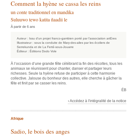
Comment la hyène se cassa les reins
un conte traditionnel en mandika
Suluuwo tewo katita ñaadii le
À partir de 6 ans
Auteur :
Issu d'un projet franco-gambien porté par l'association artEres
Illustrateur :
sous la conduite de Mary-des-ailes par les écoliers de
Serrekunda et de La Ferté-sous-Jouarre
Éditeur :
Éditions Dodo Vole
À l’occasion d’une grande fête célébrant la fin des récoltes, tous les
animaux se réunissent pour chanter, danser et partager leurs
richesses. Seule la hyène refuse de participer à cette harmonie
collective. Jalouse du bonheur des autres, elle cherche à gâcher la
fête et finit par se casser les reins.
ÉB
› Accédez à l'intégralité de la notice
Afrique
Sadio, le bois des anges