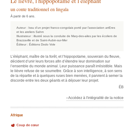
Le lièvre, l'hippopotame et l'éléphant
un conte traditionnel en lingala
À partir de 6 ans.
Auteur :
Issu d'un projet franco-congolais porté par l'association artEres
et les ateliers Sahm
Illustrateur :
illustré sous la conduite de Mary-des-ailes par les écoliers de
Brazzaville et de Saint-Aubin-sur-Mer
Éditeur :
Éditions Dodo Vole
L’éléphant, maître de la forêt, et l’hippopotame, souverain du fleuve,
décident d’unir leurs forces afin d’étendre leur domination sur
l’ensemble du monde animal. Leur puissance paraît irrésistible. Mais
le lièvre refuse de se soumettre. Grâce à son intelligence, à son sens
de la répartie et à quelques ruses bien menées, il parvient à semer la
discorde entre les deux géants et à déjouer leur projet.
ÉB
› Accédez à l'intégralité de la notice
Afrique
Coup de cœur