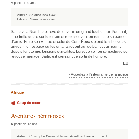
À partir de 9 ans
Auteur :
Seydina Issa Sow
Éditeur :
Saaraba éditions
Sadio vit à Nianthio et rêve de devenir un grand footballeur. Pourtant,
il ne brille guère sur le terrain et reste souvent en retrait de sa bande
d’amis. Entre son village et celui de Cere-Ñeex s’étend le « bois des
anges », un espace où les enfants jouent au football et qui nourrit
depuis longtemps tensions et rivalités. Lorsque ce lieu symbolique se
retrouve menacé, Sadio est contraint de sortir de l’ombre.
ÉB
› Accédez à l'intégralité de la notice
Afrique
Coup de cœur
Aventures béninoises
À partir de 12 ans
Auteur :
Christophe Cassiau-Haurie,
Aurel Benhanzin,
Luce H.,