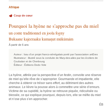
Afrique
Coup de cœur
Pourquoi la hyène ne s'approche pas du miel
un conte traditionnel en joola fogny
Bukaane kajeeraaku kumaŋut múkúmám
À partir de 6 ans
Auteur :
Issu d'un projet franco-sénégalais porté par l'association artEres
Illustrateur :
illustré sous la conduite de Mary-des-ailes par les écoliers de
Coubalan et de Cherbourg
Éditeur :
Éditions Dodo Vole
La hyène, attirée par la perspective d’un festin, convoite une réserve
de miel qu’elle rêve de s’approprier. Gourmande et impatiente, elle
cherche à obtenir ce trésor sans effort, au détriment des autres
animaux. Le lièvre la pousse alors à commettre une série d’erreurs.
Victime de sa cupidité, la hyène se retrouve piquée, ridiculisée ou
blessée, ce qui explique pourquoi, depuis lors, elle se méfie du miel
et n’ose plus s’en approcher.
ÉB