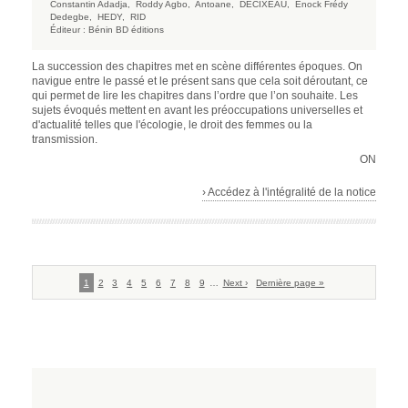
Constantin Adadja,
Roddy Agbo,
Antoane,
DECIXEAU,
Enock Frédy
Dedegbe,
HEDY,
RID
Éditeur :
Bénin BD éditions
La succession des chapitres met en scène différentes époques. On
navigue entre le passé et le présent sans que cela soit déroutant, ce
qui permet de lire les chapitres dans l’ordre que l’on souhaite. Les
sujets évoqués mettent en avant les préoccupations universelles et
d'actualité telles que l'écologie, le droit des femmes ou la
transmission.
ON
› Accédez à l'intégralité de la notice
Pagination
Page
1
Page
2
Page
3
Page
4
Page
5
Page
6
Page
7
Page
8
Page
9
…
Page
Next ›
Dernière
Dernière page »
courante
suivante
page