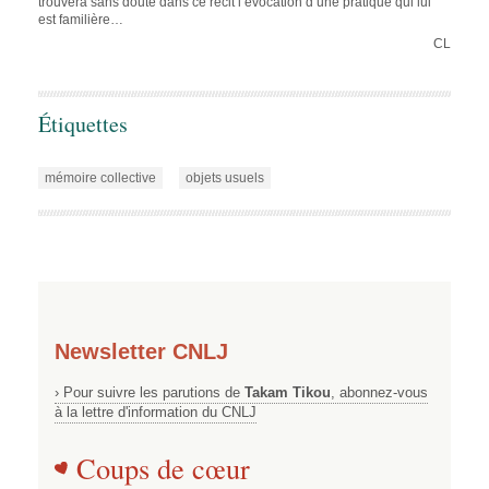
trouvera sans doute dans ce récit l’évocation d’une pratique qui lui
est familière…
CL
Étiquettes
mémoire collective
objets usuels
Newsletter CNLJ
› Pour suivre les parutions de
Takam Tikou
, abonnez-vous
à la lettre d'information du CNLJ
Coups de cœur