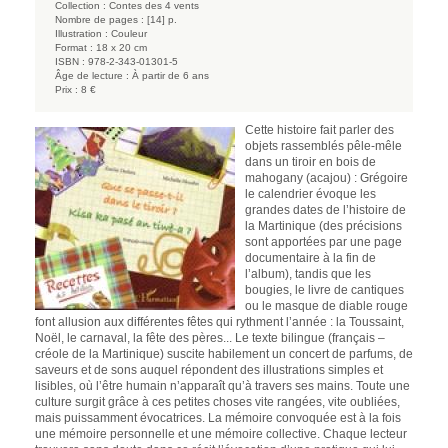
Collection :
Contes des 4 vents
Nombre de pages :
[14] p.
Illustration :
Couleur
Format :
18 x 20 cm
ISBN :
978-2-343-01301-5
Âge de lecture :
À partir de 6 ans
Prix :
8 €
Cette histoire fait parler des
objets rassemblés pêle-mêle
dans un tiroir en bois de
mahogany (acajou) : Grégoire
le calendrier évoque les
grandes dates de l’histoire de
la Martinique (des précisions
sont apportées par une page
documentaire à la fin de
l’album), tandis que les
bougies, le livre de cantiques
ou le masque de diable rouge
font allusion aux différentes fêtes qui rythment l’année : la Toussaint,
Noël, le carnaval, la fête des pères... Le texte bilingue (français –
créole de la Martinique) suscite habilement un concert de parfums, de
saveurs et de sons auquel répondent des illustrations simples et
lisibles, où l’être humain n’apparaît qu’à travers ses mains. Toute une
culture surgit grâce à ces petites choses vite rangées, vite oubliées,
mais puissamment évocatrices. La mémoire convoquée est à la fois
une mémoire personnelle et une mémoire collective. Chaque lecteur