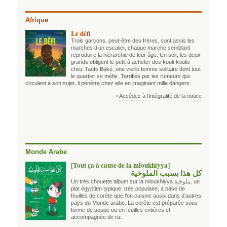
Afrique
Le défi
Trois garçons, peut-être des frères, sont assis les
marches d’un escalier, chaque marche semblant
reproduire la hiérarchie de leur âge. Un soir, les deux
grands obligent le petit à acheter des kouli-koulis
chez Tante Baké, une vieille femme solitaire dont tout
le quartier se méfie. Terrifiés par les rumeurs qui
circulent à son sujet, il pénètre chez elle en imaginant mille dangers.
› Accédez à l'intégralité de la notice
Monde Arabe
[Tout ça à cause de la mloukhiyya]
كل هذا بسبب الملوخية
Un très chouette album sur la mloukhiyya ملوخية, un
plat égyptien typique, très populaire, à base de
feuilles de corète que l’on cuisine aussi dans d’autres
pays du Monde arabe. La corète est préparée sous
forme de soupe ou en feuilles entières et
accompagnée de riz.