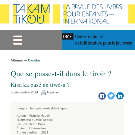
Gestion des cookies
Albums —
Caraïbe
Que se passe-t-il dans le tiroir ?
Kisa ka pasé an tiwé-a ?
06 décembre 2014
Imprimer
Langue :
français
créole (Martinique)
Auteur :
Michelle Houdin
Illustrateur :
Émilie Dedieu
Lieu d'édition :
Paris
Éditeur :
L’Harmattan
Année d'édition :
2013