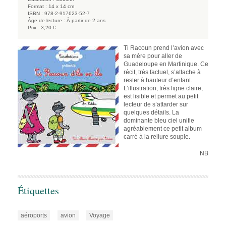
Format :
14 x 14 cm
ISBN :
978-2-917623-52-7
Âge de lecture :
À partir de 2 ans
Prix :
3,20 €
Ti Racoun prend l’avion avec
sa mère pour aller de
Guadeloupe en Martinique. Ce
récit, très factuel, s’attache à
rester à hauteur d’enfant.
L’illustration, très ligne claire,
est lisible et permet au petit
lecteur de s’attarder sur
quelques détails. La
dominante bleu ciel unifie
agréablement ce petit album
carré à la reliure souple.
NB
Étiquettes
aéroports
avion
Voyage