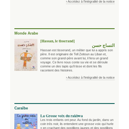
› Accédez à l'intégralité de la notice
Monde Arabe
[Hassan, le tisserand]
النساج حسن
Hassan est tisserand, un métier que lui a appris son
père. Il est originaire de Tell Zeitoun au Liban et,
comme son grand-père avant lui, il fera un grand
voyage. Ce livre nous conte sa vie et se déroule
comme un des tapis qu’il tisse et dont les fils
racontent des histoires.
› Accédez à l'intégralité de la notice
Caraïbe
La Grosse voix du rakbwa
Les trois enfants ont peur. Au fond du jardin, dans un
coin très noir, ils entendent une grosse voix qui hurle
« en crachant des postillons jaunes et des postillons