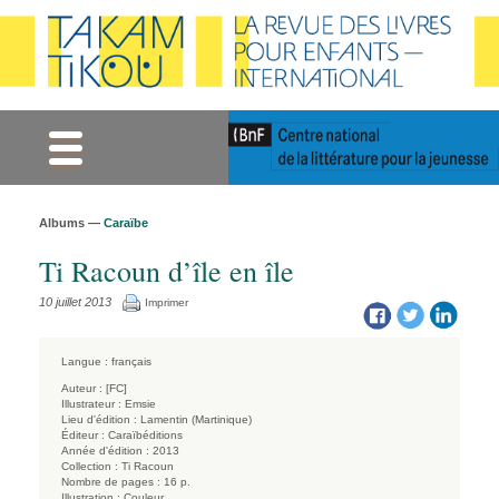
Gestion des cookies
Albums —
Caraïbe
Ti Racoun d’île en île
10 juillet 2013
Imprimer
Langue :
français
Auteur :
[FC]
Illustrateur :
Emsie
Lieu d'édition :
Lamentin (Martinique)
Éditeur :
Caraïbéditions
Année d'édition :
2013
Collection :
Ti Racoun
Nombre de pages :
16 p.
Illustration :
Couleur