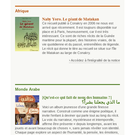
Afrique
Naby Yoro. Le géant de Matakan
Ce recueil publié à Conakry en 2006 ne nous est
arrivé que récemment. Il est toujours disponible sur
place et à Paris, heureusement, car il est très
intéressant. Ce sont de riches récits de la Guinée
maritime pour la plupart, des histoires vraies, de la
vie quotidienne et du passé, entremêlées de légende.
Le récit qui donne le titre au recueil se situe sur l'île
de Matakan au large de Conakry.
› Accédez à l'intégralité de la notice
Monde Arabe
[Qu’est-ce qui fait de nous des humains ?]
ما الذي يجعلنا بشراً؟
Voici un album jeunesse d’une grande finesse
narrative. Construit comme une énigme poétique, il
invite l’enfant à deviner qui parle tout au long du récit.
La voix du narrateur, mystérieuse et intemporelle,
affirme être présente « depuis longtemps, avant les
jouets et avant beaucoup de choses », sans jamais révéler son identité.
Chaque page explore un aspect de l’humanité, la pensée, les émotions,