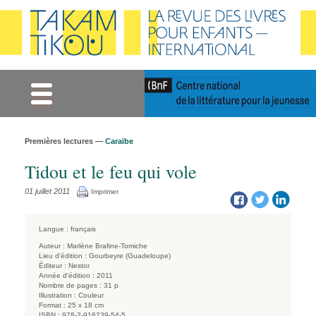
Gestion des cookies
Premières lectures —
Caraïbe
Tidou et le feu qui vole
01 juillet 2011
Imprimer
Langue :
français
Auteur :
Marlène Brafine-Tomiche
Lieu d'édition :
Gourbeyre (Guadeloupe)
Éditeur :
Nestor
Année d'édition :
2011
Nombre de pages :
31 p
Illustration :
Couleur
Format :
25 x 18 cm
ISBN :
978-2-916239-54-5