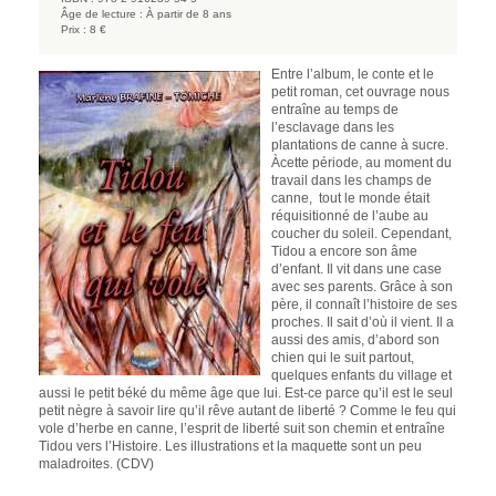
Âge de lecture :
À partir de 8 ans
Prix :
8 €
Entre l’album, le conte et le
petit roman, cet ouvrage nous
entraîne au temps de
l’esclavage dans les
plantations de canne à sucre.
Àcette période, au moment du
travail dans les champs de
canne, tout le monde était
réquisitionné de l’aube au
coucher du soleil. Cependant,
Tidou a encore son âme
d’enfant. Il vit dans une case
avec ses parents. Grâce à son
père, il connaît l’histoire de ses
proches. Il sait d’où il vient. Il a
aussi des amis, d’abord son
chien qui le suit partout,
quelques enfants du village et
aussi le petit béké du même âge que lui. Est-ce parce qu’il est le seul
petit nègre à savoir lire qu’il rêve autant de liberté ? Comme le feu qui
vole d’herbe en canne, l’esprit de liberté suit son chemin et entraîne
Tidou vers l’Histoire. Les illustrations et la maquette sont un peu
maladroites. (CDV)