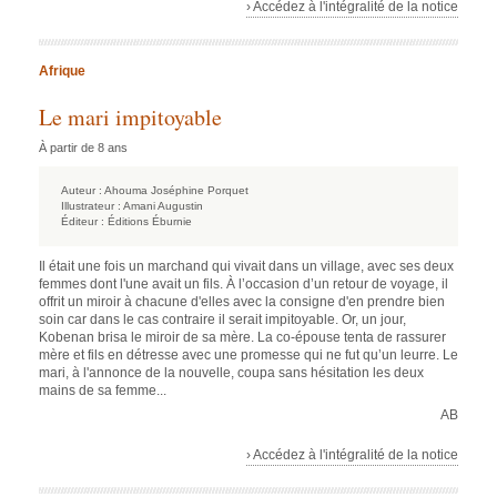
› Accédez à l'intégralité de la notice
Afrique
Le mari impitoyable
À partir de 8 ans
Auteur :
Ahouma Joséphine Porquet
Illustrateur :
Amani Augustin
Éditeur :
Éditions Éburnie
Il était une fois un marchand qui vivait dans un village, avec ses deux
femmes dont l'une avait un fils. À l’occasion d’un retour de voyage, il
offrit un miroir à chacune d'elles avec la consigne d'en prendre bien
soin car dans le cas contraire il serait impitoyable. Or, un jour,
Kobenan brisa le miroir de sa mère. La co-épouse tenta de rassurer
mère et fils en détresse avec une promesse qui ne fut qu’un leurre. Le
mari, à l'annonce de la nouvelle, coupa sans hésitation les deux
mains de sa femme...
AB
› Accédez à l'intégralité de la notice