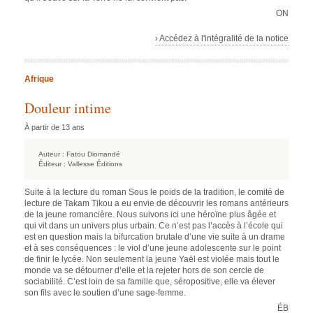
ON
› Accédez à l'intégralité de la notice
Afrique
Douleur intime
À partir de 13 ans
Auteur :
Fatou Diomandé
Éditeur :
Vallesse Éditions
Suite à la lecture du roman Sous le poids de la tradition, le comité de
lecture de Takam Tikou a eu envie de découvrir les romans antérieurs
de la jeune romancière. Nous suivons ici une héroïne plus âgée et
qui vit dans un univers plus urbain. Ce n’est pas l’accès à l’école qui
est en question mais la bifurcation brutale d’une vie suite à un drame
et à ses conséquences : le viol d’une jeune adolescente sur le point
de finir le lycée. Non seulement la jeune Yaël est violée mais tout le
monde va se détourner d’elle et la rejeter hors de son cercle de
sociabilité. C’est loin de sa famille que, séropositive, elle va élever
son fils avec le soutien d’une sage-femme.
ÉB