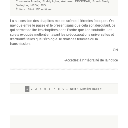
Constantin Adadja,
Roddy Agbo,
Antoane,
DECIXEAU,
Enock Frédy
Dedegbe,
HEDY,
RID
Éditeur :
Bénin BD éditions
La succession des chapitres met en scène différentes époques. On
navigue entre le passé et le présent sans que cela soit déroutant, ce
qui permet de lire les chapitres dans l’ordre que l’on souhaite. Les
sujets évoqués mettent en avant les préoccupations universelles et
d'actualité telles que l'écologie, le droit des femmes ou la
transmission.
ON
› Accédez à l'intégralité de la notice
Pagination
Page
1
Page
2
Page
3
Page
4
Page
5
Page
6
Page
7
Page
8
Page
9
…
Page
Next ›
Dernière
Dernière page »
courante
suivante
page