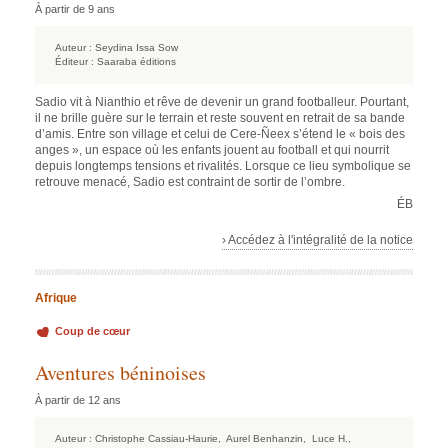
À partir de 9 ans
Auteur :
Seydina Issa Sow
Éditeur :
Saaraba éditions
Sadio vit à Nianthio et rêve de devenir un grand footballeur. Pourtant,
il ne brille guère sur le terrain et reste souvent en retrait de sa bande
d’amis. Entre son village et celui de Cere-Ñeex s’étend le « bois des
anges », un espace où les enfants jouent au football et qui nourrit
depuis longtemps tensions et rivalités. Lorsque ce lieu symbolique se
retrouve menacé, Sadio est contraint de sortir de l’ombre.
ÉB
› Accédez à l'intégralité de la notice
Afrique
Coup de cœur
Aventures béninoises
À partir de 12 ans
Auteur :
Christophe Cassiau-Haurie,
Aurel Benhanzin,
Luce H.,