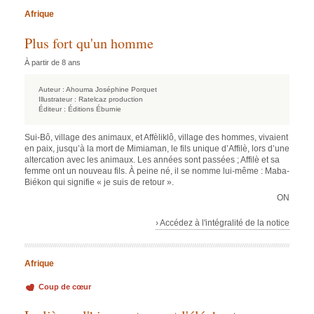
Afrique
Plus fort qu'un homme
À partir de 8 ans
Auteur :
Ahouma Joséphine Porquet
Illustrateur :
Ratelcaz production
Éditeur :
Éditions Éburnie
Sui-Bô, village des animaux, et Affèliklô, village des hommes, vivaient
en paix, jusqu’à la mort de Mimiaman, le fils unique d’Affilè, lors d’une
altercation avec les animaux. Les années sont passées ; Affilè et sa
femme ont un nouveau fils. À peine né, il se nomme lui-même : Maba-
Biékon qui signifie « je suis de retour ».
ON
› Accédez à l'intégralité de la notice
Afrique
Coup de cœur