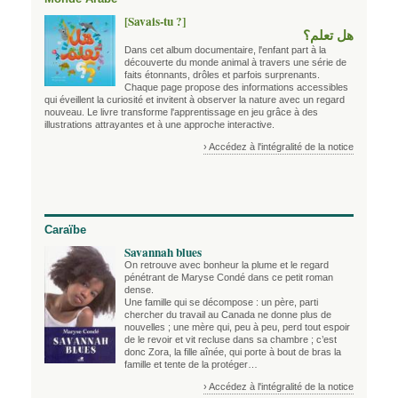
[Savais-tu ?]
هل تعلم؟
Dans cet album documentaire, l'enfant part à la
découverte du monde animal à travers une série de
faits étonnants, drôles et parfois surprenants.
Chaque page propose des informations accessibles
qui éveillent la curiosité et invitent à observer la nature avec un regard
nouveau. Le livre transforme l'apprentissage en jeu grâce à des
illustrations attrayantes et à une approche interactive.
› Accédez à l'intégralité de la notice
Caraïbe
Savannah blues
On retrouve avec bonheur la plume et le regard
pénétrant de Maryse Condé dans ce petit roman
dense.
Une famille qui se décompose : un père, parti
chercher du travail au Canada ne donne plus de
nouvelles ; une mère qui, peu à peu, perd tout espoir
de le revoir et vit recluse dans sa chambre ; c’est
donc Zora, la fille aînée, qui porte à bout de bras la
famille et tente de la protéger…
› Accédez à l'intégralité de la notice