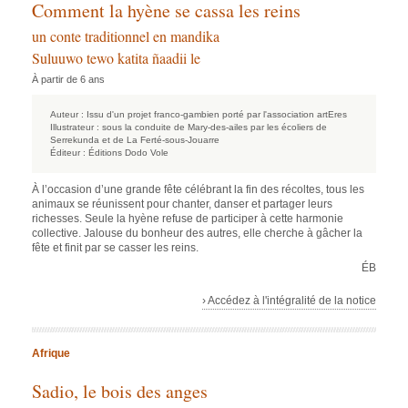
Comment la hyène se cassa les reins
un conte traditionnel en mandika
Suluuwo tewo katita ñaadii le
À partir de 6 ans
Auteur :
Issu d'un projet franco-gambien porté par l'association artEres
Illustrateur :
sous la conduite de Mary-des-ailes par les écoliers de
Serrekunda et de La Ferté-sous-Jouarre
Éditeur :
Éditions Dodo Vole
À l’occasion d’une grande fête célébrant la fin des récoltes, tous les
animaux se réunissent pour chanter, danser et partager leurs
richesses. Seule la hyène refuse de participer à cette harmonie
collective. Jalouse du bonheur des autres, elle cherche à gâcher la
fête et finit par se casser les reins.
ÉB
› Accédez à l'intégralité de la notice
Afrique
Sadio, le bois des anges