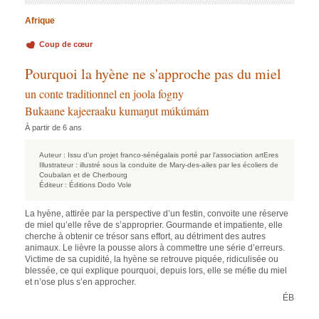
Afrique
Coup de cœur
Pourquoi la hyène ne s'approche pas du miel
un conte traditionnel en joola fogny
Bukaane kajeeraaku kumaŋut múkúmám
À partir de 6 ans
Auteur :
Issu d'un projet franco-sénégalais porté par l'association artEres
Illustrateur :
illustré sous la conduite de Mary-des-ailes par les écoliers de
Coubalan et de Cherbourg
Éditeur :
Éditions Dodo Vole
La hyène, attirée par la perspective d’un festin, convoite une réserve
de miel qu’elle rêve de s’approprier. Gourmande et impatiente, elle
cherche à obtenir ce trésor sans effort, au détriment des autres
animaux. Le lièvre la pousse alors à commettre une série d’erreurs.
Victime de sa cupidité, la hyène se retrouve piquée, ridiculisée ou
blessée, ce qui explique pourquoi, depuis lors, elle se méfie du miel
et n’ose plus s’en approcher.
ÉB