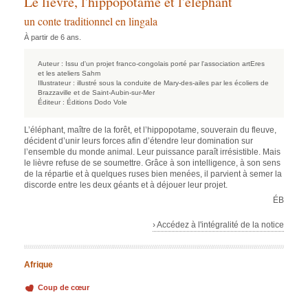
Le lièvre, l'hippopotame et l'éléphant
un conte traditionnel en lingala
À partir de 6 ans.
Auteur :
Issu d'un projet franco-congolais porté par l'association artEres
et les ateliers Sahm
Illustrateur :
illustré sous la conduite de Mary-des-ailes par les écoliers de
Brazzaville et de Saint-Aubin-sur-Mer
Éditeur :
Éditions Dodo Vole
L’éléphant, maître de la forêt, et l’hippopotame, souverain du fleuve,
décident d’unir leurs forces afin d’étendre leur domination sur
l’ensemble du monde animal. Leur puissance paraît irrésistible. Mais
le lièvre refuse de se soumettre. Grâce à son intelligence, à son sens
de la répartie et à quelques ruses bien menées, il parvient à semer la
discorde entre les deux géants et à déjouer leur projet.
ÉB
› Accédez à l'intégralité de la notice
Afrique
Coup de cœur