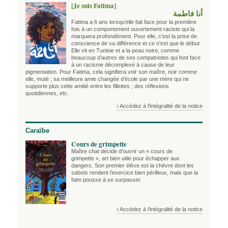
[Je suis Fatima]
أنا فاطمة
Fatima a 6 ans lorsqu’elle fait face pour la première
fois à un comportement ouvertement raciste qui la
marquera profondément. Pour elle, c’est la prise de
conscience de sa différence et ce n’est que le début.
Elle vit en Tunisie et a la peau noire, comme
beaucoup d’autres de ses compatriotes qui font face
à un racisme décomplexé à cause de leur
pigmentation. Pour Fatima, cela signifiera voir son maître, noir comme
elle, muté ; sa meilleure amie changée d’école par une mère qui ne
supporte plus cette amitié entre les fillettes ; des réflexions
quotidiennes, etc.
› Accédez à l'intégralité de la notice
Caraïbe
Cours de grimpette
Maître chat décide d’ouvrir un « cours de
grimpette », art bien utile pour échapper aux
dangers. Son premier élève est la chèvre dont les
sabots rendent l’exercice bien périlleux, mais que la
faim pousse à se surpasser.
› Accédez à l'intégralité de la notice