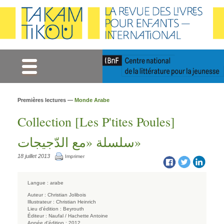
Gestion des cookies
Premières lectures —
Monde Arabe
Collection [Les P'tites Poules]
«سلسلة «مع الدّجيجات
18 juillet 2013
Imprimer
Langue :
arabe
Auteur :
Christian Jolibois
Illustrateur :
Christian Heinrich
Lieu d'édition :
Beyrouth
Éditeur :
Naufal / Hachette Antoine
Année d'édition :
2012