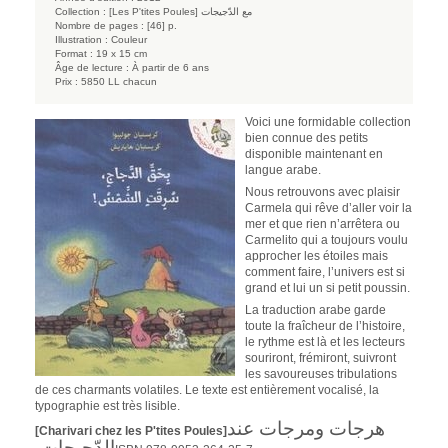
Collection :
[Les P'tites Poules] مع الدّجيجات
Nombre de pages :
[46] p.
Illustration :
Couleur
Format :
19 x 15 cm
Âge de lecture :
À partir de 6 ans
Prix :
5850 LL chacun
Voici une formidable collection
bien connue des petits
disponible maintenant en
langue arabe.
Nous retrouvons avec plaisir
Carmela qui rêve d’aller voir la
mer et que rien n’arrêtera ou
Carmelito qui a toujours voulu
approcher les étoiles mais
comment faire, l’univers est si
grand et lui un si petit poussin.
La traduction arabe garde
toute la fraîcheur de l’histoire,
le rythme est là et les lecteurs
souriront, frémiront, suivront
les savoureuses tribulations
de ces charmants volatiles. Le texte est entièrement vocalisé, la
typographie est très lisible.
هرجات ومرجات عند
[Charivari chez les P'tites Poules]
الدّجيجات