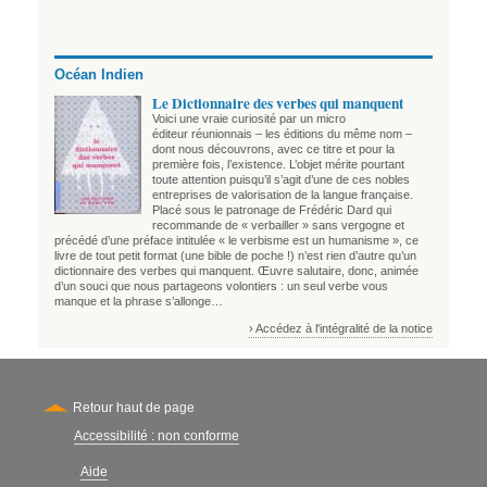
Océan Indien
Le Dictionnaire des verbes qui manquent
Voici une vraie curiosité par un micro
éditeur réunionnais – les éditions du même nom –
dont nous découvrons, avec ce titre et pour la
première fois, l’existence. L’objet mérite pourtant
toute attention puisqu’il s’agit d’une de ces nobles
entreprises de valorisation de la langue française.
Placé sous le patronage de Frédéric Dard qui
recommande de « verbailler » sans vergogne et
précédé d’une préface intitulée « le verbisme est un humanisme », ce
livre de tout petit format (une bible de poche !) n’est rien d’autre qu’un
dictionnaire des verbes qui manquent. Œuvre salutaire, donc, animée
d’un souci que nous partageons volontiers : un seul verbe vous
manque et la phrase s’allonge…
› Accédez à l'intégralité de la notice
Retour haut de page
Accessibilité : non conforme
Secondary
Aide
-