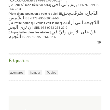
ISBN 978-9953-264-25-7
يوم يأتي أخي
[Le Jour où mon frère viendra]
ISBN 978-9953-
264-23-3
الدّجاج، سُرقَت
بحق
[Nom d’une poule, on a volé le soleil !]!
الشّمس
ISBN 978-9953-264-24-0
الدّجيجة التي أرادت
[La Petite poule qui voulait voir la mer]
أن ترى البحر
ISBN 978-9953-264-21-9
قنّ على الأرض وقنّ في
[Un poulailler dans les étoiles]
النّجوم
ISBN 978-9953-264-22-6
SR
Étiquettes
aventures
humour
Poules