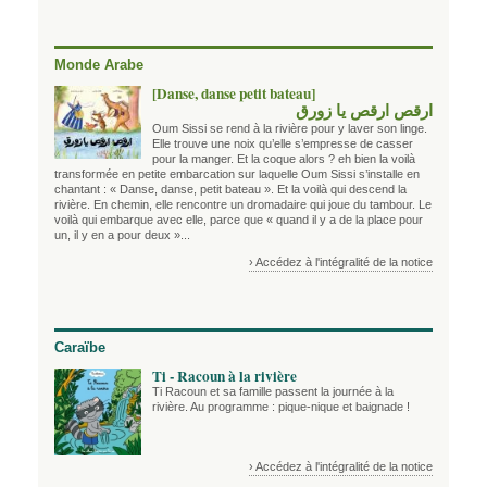
Monde Arabe
[Danse, danse petit bateau]
ارقص ارقص يا زورق
Oum Sissi se rend à la rivière pour y laver son linge.
Elle trouve une noix qu’elle s’empresse de casser
pour la manger. Et la coque alors ? eh bien la voilà
transformée en petite embarcation sur laquelle Oum Sissi s’installe en
chantant : « Danse, danse, petit bateau ». Et la voilà qui descend la
rivière. En chemin, elle rencontre un dromadaire qui joue du tambour. Le
voilà qui embarque avec elle, parce que « quand il y a de la place pour
un, il y en a pour deux »...
› Accédez à l'intégralité de la notice
Caraïbe
Ti - Racoun à la rivière
Ti Racoun et sa famille passent la journée à la
rivière. Au programme : pique-nique et baignade !
› Accédez à l'intégralité de la notice