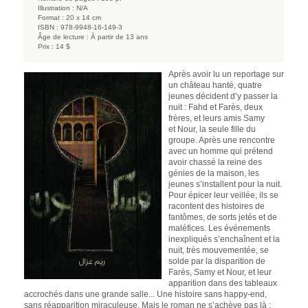
Illustration :
N/A
Format :
20 x 14 cm
ISBN :
978-9948-16-149-3
Âge de lecture :
À partir de 13 ans
Prix :
14 $
Après avoir lu un reportage sur
un château hanté, quatre
jeunes décident d’y passer la
nuit : Fahd et Farès, deux
frères, et leurs amis Samy
et Nour, la seule fille du
groupe. Après une rencontre
avec un homme qui prétend
avoir chassé la reine des
génies de la maison, les
jeunes s’installent pour la nuit.
Pour épicer leur veillée, ils se
racontent des histoires de
fantômes, de sorts jetés et de
maléfices. Les événements
inexpliqués s’enchaînent et la
nuit, très mouvementée, se
solde par la disparition de
Farès, Samy et Nour, et leur
apparition dans des tableaux
accrochés dans une grande salle... Une histoire sans happy-end,
sans réapparition miraculeuse. Mais le roman ne s’achève pas là :