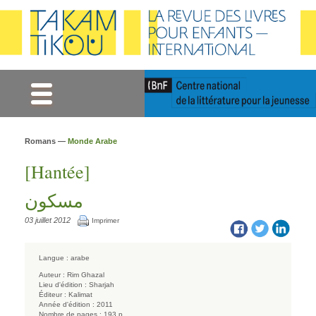
Gestion des cookies
Romans —
Monde Arabe
[Hantée]
مسكون
03 juillet 2012
Imprimer
Langue :
arabe
Auteur :
Rim Ghazal
Lieu d'édition :
Sharjah
Éditeur :
Kalimat
Année d'édition :
2011
Nombre de pages :
193 p.