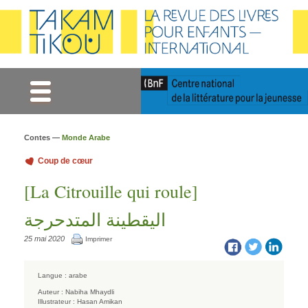
Gestion des cookies
Contes —
Monde Arabe
Coup de cœur
[La Citrouille qui roule]
اليقطينة المتدحرجة
25 mai 2020
Imprimer
Langue :
arabe
Auteur :
Nabiha Mhaydli
Illustrateur :
Hasan Amikan