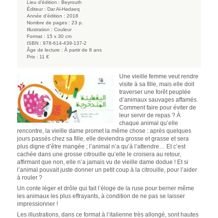
Lieu d'édition :
Beyrouth
Éditeur :
Dar Al-Hadaeq
Année d'édition :
2018
Nombre de pages :
23 p.
Illustration :
Couleur
Format :
15 x 30 cm
ISBN :
978-614-439-137-2
Âge de lecture :
À partir de 8 ans
Prix :
11 €
Une vieille femme veut rendre
visite à sa fille, mais elle doit
traverser une forêt peuplée
d’animaux sauvages affamés.
Comment faire pour éviter de
leur servir de repas ? À
chaque animal qu’elle
rencontre, la vieille dame promet la même chose : après quelques
jours passés chez sa fille, elle deviendra grosse et grasse et sera
plus digne d’être mangée ; l’animal n’a qu’à l’attendre… Et c’est
cachée dans une grosse citrouille qu’elle le croisera au retour,
affirmant que non, elle n’a jamais vu de vieille dame dodue ! Et si
l’animal pouvait juste donner un petit coup à la citrouille, pour l’aider
à rouler ?
Un conte léger et drôle qui fait l’éloge de la ruse pour berner même
les animaux les plus effrayants, à condition de ne pas se laisser
impressionner !
Les illustrations, dans ce format à l’italienne très allongé, sont hautes