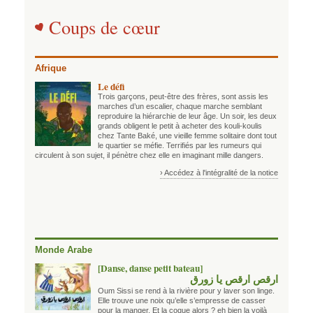
Coups de cœur
Afrique
Le défi
Trois garçons, peut-être des frères, sont assis les
marches d’un escalier, chaque marche semblant
reproduire la hiérarchie de leur âge. Un soir, les deux
grands obligent le petit à acheter des kouli-koulis
chez Tante Baké, une vieille femme solitaire dont tout
le quartier se méfie. Terrifiés par les rumeurs qui
circulent à son sujet, il pénètre chez elle en imaginant mille dangers.
› Accédez à l'intégralité de la notice
Monde Arabe
[Danse, danse petit bateau]
ارقص ارقص يا زورق
Oum Sissi se rend à la rivière pour y laver son linge.
Elle trouve une noix qu’elle s’empresse de casser
pour la manger. Et la coque alors ? eh bien la voilà