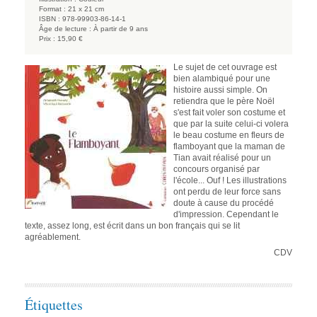
Format :
21 x 21 cm
ISBN :
978-99903-86-14-1
Âge de lecture :
À partir de 9 ans
Prix :
15,90 €
Le sujet de cet ouvrage est
bien alambiqué pour une
histoire aussi simple. On
retiendra que le père Noël
s'est fait voler son costume et
que par la suite celui-ci volera
le beau costume en fleurs de
flamboyant que la maman de
Tian avait réalisé pour un
concours organisé par
l'école... Ouf ! Les illustrations
ont perdu de leur force sans
doute à cause du procédé
d'impression. Cependant le
texte, assez long, est écrit dans un bon français qui se lit
agréablement.
CDV
Étiquettes