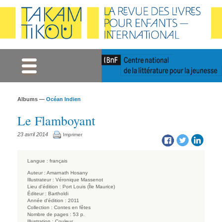
Gestion des cookies
Albums —
Océan Indien
Le Flamboyant
23 avril 2014
Imprimer
Langue :
français
Auteur :
Amarnath Hosany
Illustrateur :
Véronique Massenot
Lieu d'édition :
Port Louis (Île Maurice)
Éditeur :
Bartholdi
Année d'édition :
2011
Collection :
Contes en fêtes
Nombre de pages :
53 p.
Illustration :
Couleur