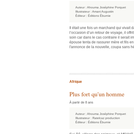
Auteur :
Ahouma Joséphine Porquet
Illustrateur :
Amani Augustin
Éditeur :
Éditions Éburnie
Il était une fois un marchand qui vivait 
l’occasion d’un retour de voyage, il offr
soin car dans le cas contraire il serait 
épouse tenta de rassurer mère et fils e
l'annonce de la nouvelle, coupa sans h
Afrique
Plus fort qu'un homme
À partir de 8 ans
Auteur :
Ahouma Joséphine Porquet
Illustrateur :
Ratelcaz production
Éditeur :
Éditions Éburnie