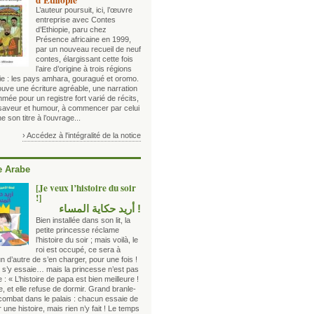
d’Éthiopie
L’auteur poursuit, ici, l’œuvre
entreprise avec Contes
d’Ethiopie, paru chez
Présence africaine en 1999,
par un nouveau recueil de neuf
contes, élargissant cette fois
l’aire d’origine à trois régions
pie : les pays amhara, gouragué et oromo.
ouve une écriture agréable, une narration
hmée pour un registre fort varié de récits,
 saveur et humour, à commencer par celui
e son titre à l’ouvrage...
› Accédez à l'intégralité de la notice
 Arabe
[Je veux l’histoire du soir
!]
! أريد حكاية المساء
Bien installée dans son lit, la
petite princesse réclame
l’histoire du soir ; mais voilà, le
roi est occupé, ce sera à
n d’autre de s’en charger, pour une fois !
e s’y essaie… mais la princesse n’est pas
 : « L’histoire de papa est bien meilleure !
lle, et elle refuse de dormir. Grand branle-
combat dans le palais : chacun essaie de
 une histoire, mais rien n’y fait ! Le temps