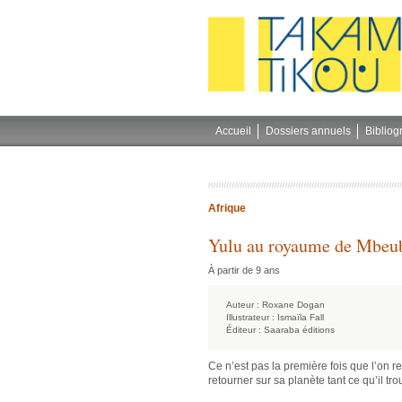
Gestion des cookies
Accueil
Dossiers annuels
Bibliog
Afrique
Yulu au royaume de Mbeu
À partir de 9 ans
Auteur :
Roxane Dogan
Illustrateur :
Ismaïla Fall
Éditeur :
Saaraba éditions
Ce n’est pas la première fois que l’on re
retourner sur sa planète tant ce qu’il tr