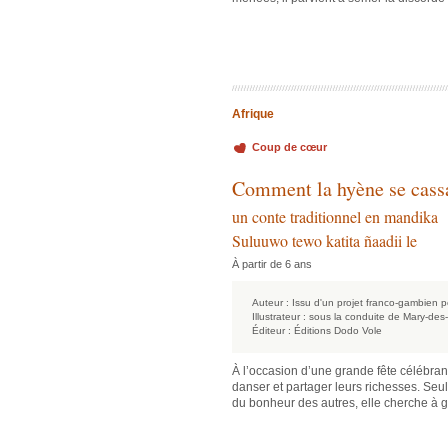
Afrique
Coup de cœur
Comment la hyène se cassa
un conte traditionnel en mandika
Suluuwo tewo katita ñaadii le
À partir de 6 ans
Auteur :
Issu d'un projet franco-gambien po
Illustrateur :
sous la conduite de Mary-des-
Éditeur :
Éditions Dodo Vole
À l’occasion d’une grande fête célébrant
danser et partager leurs richesses. Seul
du bonheur des autres, elle cherche à gâc