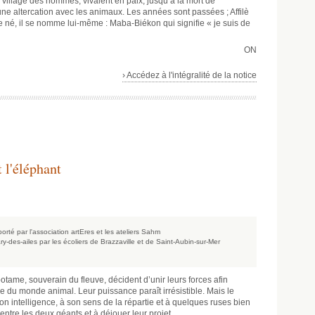
ô, village des hommes, vivaient en paix, jusqu’à la mort de
d’une altercation avec les animaux. Les années sont passées ; Affilè
e né, il se nomme lui-même : Maba-Biékon qui signifie « je suis de
ON
› Accédez à l'intégralité de la notice
 l'éléphant
porté par l'association artEres et les ateliers Sahm
ry-des-ailes par les écoliers de Brazzaville et de Saint-Aubin-sur-Mer
opotame, souverain du fleuve, décident d’unir leurs forces afin
e du monde animal. Leur puissance paraît irrésistible. Mais le
on intelligence, à son sens de la répartie et à quelques ruses bien
entre les deux géants et à déjouer leur projet.