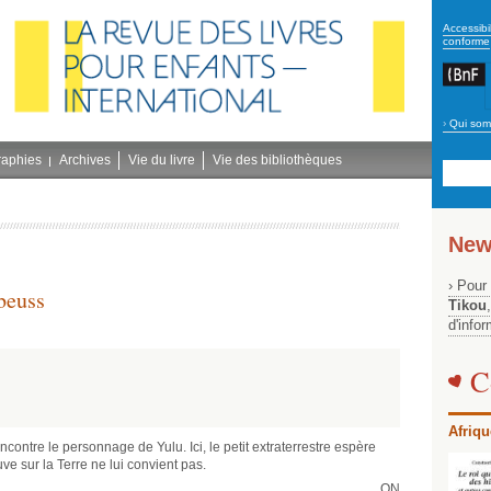
secon
Accessibil
conforme
›
Qui som
Navig
bleu
raphies
Archives
Vie du livre
Vie des bibliothèques
New
› Pour
beuss
Tikou
d'info
C
Afriqu
ncontre le personnage de Yulu. Ici, le petit extraterrestre espère
ouve sur la Terre ne lui convient pas.
ON