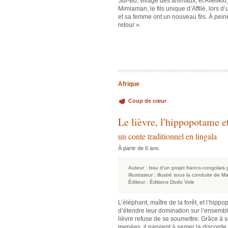
Sui-Bô, village des animaux, et Affèlikl
Mimiaman, le fils unique d’Affilè, lors 
et sa femme ont un nouveau fils. À pein
retour ».
Afrique
Coup de cœur
Le lièvre, l'hippopotame et
un conte traditionnel en lingala
À partir de 6 ans.
Auteur :
Issu d'un projet franco-congolais 
Illustrateur :
illustré sous la conduite de Ma
Éditeur :
Éditions Dodo Vole
L’éléphant, maître de la forêt, et l’hipp
d’étendre leur domination sur l’ensembl
lièvre refuse de se soumettre. Grâce à s
menées, il parvient à semer la discorde 