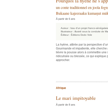
Pourquoi la hyène ne s'ap
un conte traditionnel en joola fog
Bukaane kajeeraaku kumaŋut m
À partir de 6 ans
Auteur :
Issu d'un projet franco-sénégalais
Illustrateur :
illustré sous la conduite de M
Éditeur :
Éditions Dodo Vole
La hyène, attirée par la perspective d’un
Gourmande et impatiente, elle cherche à
lièvre la pousse alors à commettre une s
ridiculisée ou blessée, ce qui explique p
approcher.
Afrique
Le mari impitoyable
À partir de 8 ans