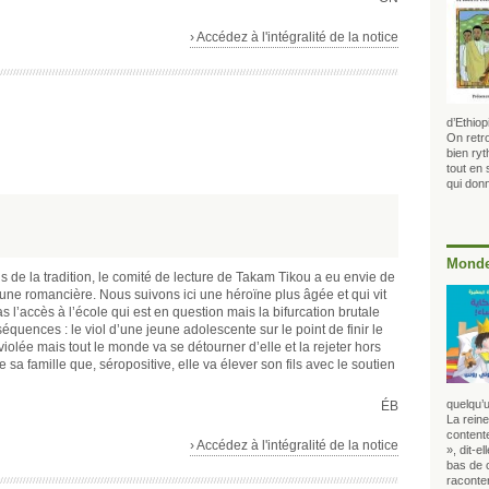
› Accédez à l'intégralité de la notice
d’Ethio
On retr
bien ryt
tout en
qui donn
Monde
s de la tradition, le comité de lecture de Takam Tikou a eu envie de
eune romancière. Nous suivons ici une héroïne plus âgée et qui vit
s l’accès à l’école qui est en question mais la bifurcation brutale
équences : le viol d’une jeune adolescente sur le point de finir le
iolée mais tout le monde va se détourner d’elle et la rejeter hors
e sa famille que, séropositive, elle va élever son fils avec le soutien
quelqu’u
ÉB
La rein
contente
› Accédez à l'intégralité de la notice
», dit-e
bas de 
raconter