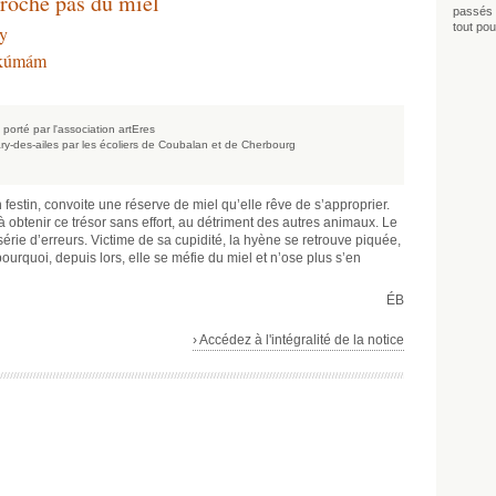
proche pas du miel
passés 
tout pou
ny
úkúmám
 porté par l'association artEres
ary-des-ailes par les écoliers de Coubalan et de Cherbourg
 festin, convoite une réserve de miel qu’elle rêve de s’approprier.
 obtenir ce trésor sans effort, au détriment des autres animaux. Le
érie d’erreurs. Victime de sa cupidité, la hyène se retrouve piquée,
ourquoi, depuis lors, elle se méfie du miel et n’ose plus s’en
ÉB
› Accédez à l'intégralité de la notice