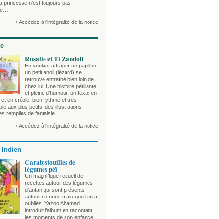
a princesse n’est toujours pas
ie…
› Accédez à l'intégralité de la notice
be
Rosalie et Ti Zandoli
En voulant attraper un papillon,
un petit anoli (lézard) se
retrouve entraîné bien loin de
chez lui. Une histoire pétillante
et pleine d’humour, un texte en
 et en créole, bien rythmé et très
le aux plus petits, des illustrations
es remplies de fantaisie.
› Accédez à l'intégralité de la notice
 Indien
Carabistouilles de
légumes péï
Un magnifique recueil de
recettes autour des légumes
d’antan qui sont présents
autour de nous mais que l’on a
oubliés. Yazoo Ahamad
introduit l’album en racontant
les moments de son enfance