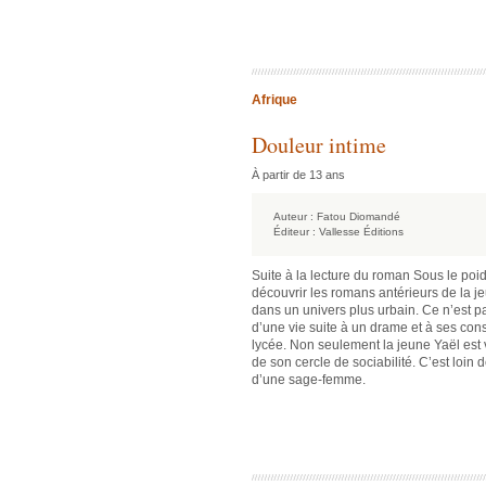
Afrique
Douleur intime
À partir de 13 ans
Auteur :
Fatou Diomandé
Éditeur :
Vallesse Éditions
Suite à la lecture du roman Sous le poid
découvrir les romans antérieurs de la j
dans un univers plus urbain. Ce n’est pa
d’une vie suite à un drame et à ses cons
lycée. Non seulement la jeune Yaël est v
de son cercle de sociabilité. C’est loin d
d’une sage-femme.