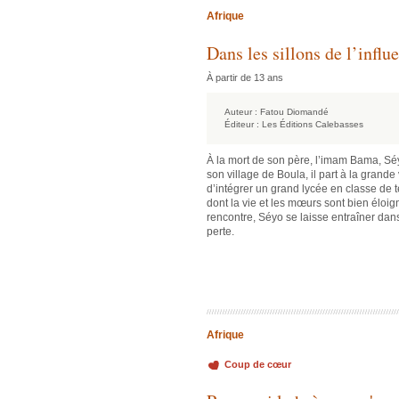
Afrique
Dans les sillons de l’influ
À partir de 13 ans
Auteur :
Fatou Diomandé
Éditeur :
Les Éditions Calebasses
À la mort de son père, l’imam Bama, Séy
son village de Boula, il part à la grande 
d’intégrer un grand lycée en classe de ter
dont la vie et les mœurs sont bien éloig
rencontre, Séyo se laisse entraîner dans
perte.
Afrique
Coup de cœur