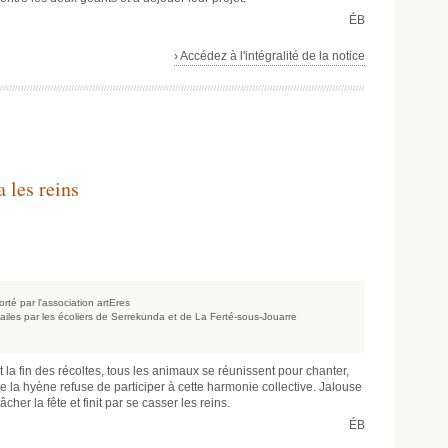
ÉB
› Accédez à l'intégralité de la notice
 les reins
rté par l'association artEres
ailes par les écoliers de Serrekunda et de La Ferté-sous-Jouarre
 la fin des récoltes, tous les animaux se réunissent pour chanter,
e la hyène refuse de participer à cette harmonie collective. Jalouse
her la fête et finit par se casser les reins.
ÉB