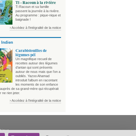
Ti - Racoun à la rivière
Ti Racoun et sa famille
passent la journée à la rivière.
Au programme : pique-nique et
baignade !
› Accédez à l'intégralité de la notice
 Indien
Carabistouilles de
légumes péï
Un magnifique recueil de
recettes autour des légumes
d’antan qui sont présents
autour de nous mais que l’on a
oubliés. Yazoo Ahamad
introduit l’album en racontant
les moments de son enfance
auprès de sa grand-mère qui récupérait
r ne rien jeter.
› Accédez à l'intégralité de la notice
thique