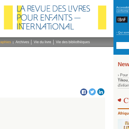
secon
Accessibil
conforme
›
Qui som
Navig
bleu
raphies
Archives
Vie du livre
Vie des bibliothèques
New
› Pour
Tikou
d'info
C
Afriqu