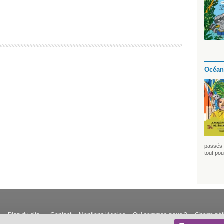
Océan
passés 
tout pou
Plan du site
Contact
Mentions légales
Qui sommes-nous ?
Charte né
-
-