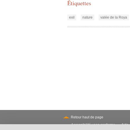
Étiquettes
exil
nature
valée de la Roya
Retour haut de page
Accessibilité : non conforme
Aide
-
Secondary