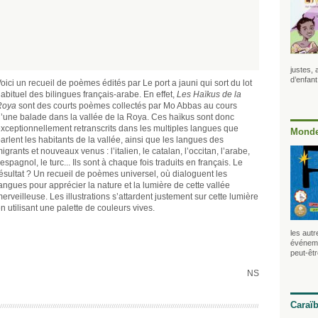
justes,
d’enfant
oici un recueil de poèmes édités par Le port a jauni qui sort du lot
abituel des bilingues français-arabe. En effet,
Les Haïkus de la
Roya
sont des courts poèmes collectés par Mo Abbas au cours
’une balade dans la vallée de la Roya. Ces haïkus sont donc
xceptionnellement retranscrits dans les multiples langues que
Monde
arlent les habitants de la vallée, ainsi que les langues des
igrants et nouveaux venus : l’italien, le catalan, l’occitan, l’arabe,
’espagnol, le turc... Ils sont à chaque fois traduits en français. Le
ésultat ? Un recueil de poèmes universel, où dialoguent les
angues pour apprécier la nature et la lumière de cette vallée
erveilleuse. Les illustrations s’attardent justement sur cette lumière
n utilisant une palette de couleurs vives.
les autr
événeme
peut-êt
NS
Caraï