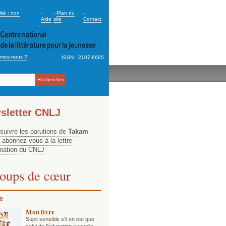
dary_2
ité : non
-
-
Plan du
-
Aide
site
Contact
mes-nous ?
ISSN : 2107-6685
ation
sletter CNLJ
 suivre les parutions de
Takam
, abonnez-vous à la lettre
rmation du CNLJ
oups de cœur
e
Mon livre
Sujet sensible s’il en est que