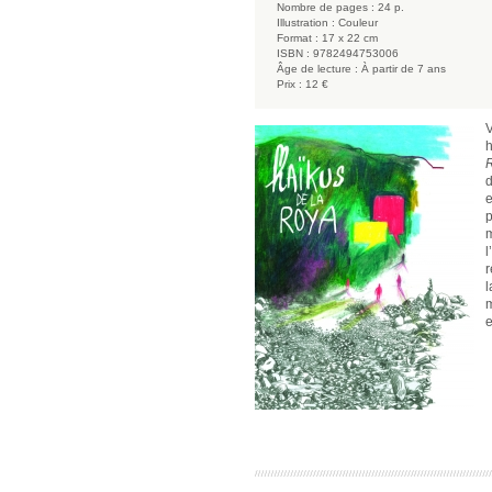
Nombre de pages :
24 p.
Illustration :
Couleur
Format :
17 x 22 cm
ISBN :
9782494753006
Âge de lecture :
À partir de 7 ans
Prix :
12 €
V
h
d
e
p
m
l
r
l
m
e