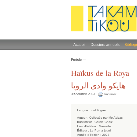
Gestion des cookies
Accueil
Dossiers annuels
Bibliog
Poésie —
Haïkus de la Roya
هايكو وادي الرويا
30 octobre 2023
Imprimer
Langue :
multilingue
Auteur :
Collectés par Mo Abbas
Illustrateur :
Carole Chaix
Lieu d'édition :
Marseille
Éditeur :
Le Port a jauni
Année d'édition :
2023