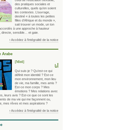
celui de l’éducation sexuelle,
des pratiques sociales et
culturelles, quels qu’en soient
les contextes. L’ouvrage,
destiné « à toutes les petites
filles d’Afrique et du monde »,
sait trouver un mode, un ton
 accordés à une approche à hauteur
, directe, sensible… et gaie.
› Accédez à l'intégralité de la notice
 Arabe
[Moi]
أنا
Qui suis-je ? Qu’est-ce qui
définit mon identité ? Est-ce
mon environnement, mon lieu
de vie, ma famille, mes amis ?
Est-ce mon corps ? Mes
émotions ? Mes relations avec
es, leurs avis ? Est-ce que ce sont les
nts de ma vie qui me façonnent ou,
re, mes rêves et mes aspirations ?
› Accédez à l'intégralité de la notice
be