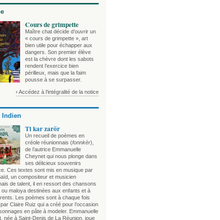
be
Cours de grimpette
Maître chat décide d’ouvrir un
« cours de grimpette », art
bien utile pour échapper aux
dangers. Son premier élève
est la chèvre dont les sabots
rendent l’exercice bien
périlleux, mais que la faim
pousse à se surpasser.
› Accédez à l'intégralité de la notice
 Indien
Ti kar zarör
Un recueil de poèmes en
créole réunionnais (
fonnkèr
),
de l’autrice Emmanuelle
Cheynet qui nous plonge dans
ses délicieux souvenirs
ce. Ces textes sont mis en musique par
aïd, un compositeur et musicien
ais de talent, il en ressort des chansons
 ou maloya destinées aux enfants et à
arents. Les poèmes sont à chaque fois
s par Claire Ruiz qui a créé pour l’occasion
sonnages en pâte à modeler. Emmanuelle
, née à Saint-Denis de La Réunion, joue