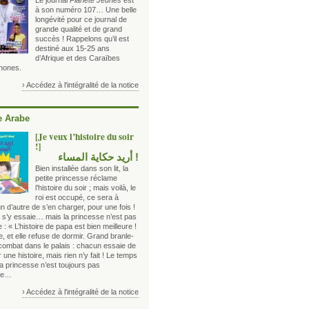
Le journal
Planète Jeunes
est
à son numéro 107… Une belle
longévité pour ce journal de
grande qualité et de grand
succès ! Rappelons qu’il est
destiné aux 15-25 ans
d’Afrique et des Caraïbes
hones.
› Accédez à l'intégralité de la notice
 Arabe
[Je veux l’histoire du soir
!]
! أريد حكاية المساء
Bien installée dans son lit, la
petite princesse réclame
l’histoire du soir ; mais voilà, le
roi est occupé, ce sera à
n d’autre de s’en charger, pour une fois !
e s’y essaie… mais la princesse n’est pas
 : « L’histoire de papa est bien meilleure !
lle, et elle refuse de dormir. Grand branle-
combat dans le palais : chacun essaie de
 une histoire, mais rien n’y fait ! Le temps
a princesse n’est toujours pas
ie…
› Accédez à l'intégralité de la notice