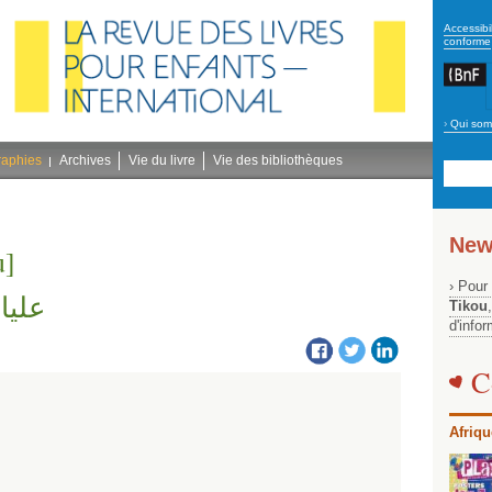
secon
Accessibil
conforme
›
Qui som
Navig
bleu
raphies
Archives
Vie du livre
Vie des bibliothèques
New
u]
› Pour
عليا
Tikou
d'info
C
Afriqu