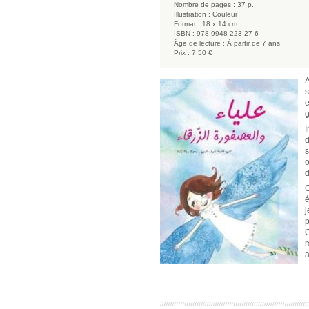
Nombre de pages :
37 p.
Illustration :
Couleur
Format :
18 x 14 cm
ISBN :
978-9948-223-27-6
Âge de lecture :
À partir de 7 ans
Prix :
7,50 €
A
s
e
g
I
d
s
o
d
C
é
j
p
C
m
a