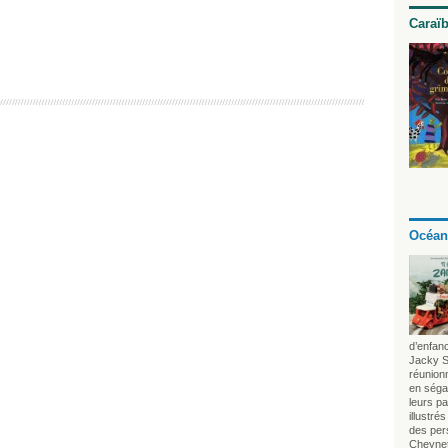
Caraï
Océan
d’enfan
Jacky S
réunionn
en séga
leurs p
illustré
des per
Cheynet