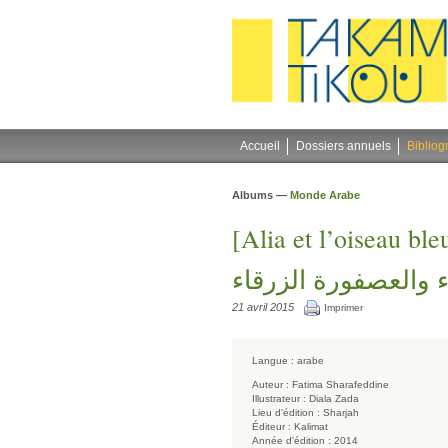
Gestion des cookies
Accueil
Dossiers annuels
Bibliog
Albums —
Monde Arabe
[Alia et l’oiseau ble
ء والعصفورة الزرقاء
21 avril 2015
Imprimer
Langue :
arabe
Auteur :
Fatima Sharafeddine
Illustrateur :
Diala Zada
Lieu d'édition :
Sharjah
Éditeur :
Kalimat
Année d'édition :
2014