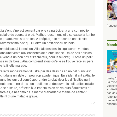
francop
lia s’entraîne activement car elle va participer à une compétition
colaire de course à pied. Malheureusement, elle se casse la jambe
n jouant avec ses amies. À l’hôpital, elle rencontre une fillette
ravement malade qui lui offre un petit oiseau de bois.
Monde
mmobilisée à la maison, Alia fait des dessins qui seront vendus
ans une vente aux enchères de bienfaisance. Un de ses dessins
e vend à un bon prix et l’acheteur, pour la féliciter, lui offre un petit
iseau de bois... Alia comprend alors qu’elle se trouve face au père
e la fillette malade.
e livre modestement illustré par des dessins en noir et blanc est
crit dans un style un peu trop académique. En s’identifiant à Alia, le
quelqu’u
eune lecteur est censé apprendre à relativiser les difficultés qu’il
La rein
eut rencontrer dans son quotidien et découvrir la solidarité sociale.
contente
ette histoire, prétexte à la transmission de valeurs éducatives et
», dit-e
orales, a néanmoins le mérite d’aborder le thème de l’enfant
bas de 
tteint d’une maladie grave.
raconter
passe, l
SZ
endorm