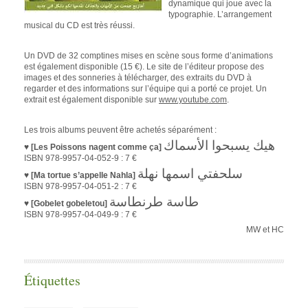
dynamique qui joue avec la
typographie. L’arrangement
musical du CD est très réussi.
Un DVD de 32 comptines mises en scène sous forme d’animations
est également disponible (15 €). Le site de l’éditeur propose des
images et des sonneries à télécharger, des extraits du DVD à
regarder et des informations sur l’équipe qui a porté ce projet. Un
extrait est également disponible sur
www.youtube.com
.
Les trois albums peuvent être achetés séparément :
هيك يسبحوا الأسماك
♥
[Les Poissons nagent comme ça]
ISBN 978-9957-04-052-9 : 7 €
سلحفتي اسمها نهلة
♥
[Ma tortue s’appelle Nahla]
ISBN 978-9957-04-051-2 : 7 €
طاسة طرنطاسة
♥
[Gobelet gobeletou]
ISBN 978-9957-04-049-9 : 7 €
MW et HC
Étiquettes