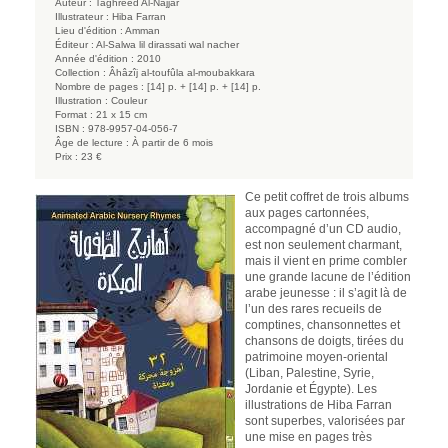
Auteur :
Taghreed Al-Najjar
Illustrateur :
Hiba Farran
Lieu d'édition :
Amman
Éditeur :
Al-Salwa lil dirassati wal nacher
Année d'édition :
2010
Collection :
Âhâzîj al-toufûla al-moubakkara
Nombre de pages :
[14] p. + [14] p. + [14] p.
Illustration :
Couleur
Format :
21 x 15 cm
ISBN :
978-9957-04-056-7
Âge de lecture :
À partir de 6 mois
Prix :
23 €
Ce petit coffret de trois albums
aux pages cartonnées,
accompagné d’un CD audio,
est non seulement charmant,
mais il vient en prime combler
une grande lacune de l’édition
arabe jeunesse : il s’agit là de
l’un des rares recueils de
comptines, chansonnettes et
chansons de doigts, tirées du
patrimoine moyen-oriental
(Liban, Palestine, Syrie,
Jordanie et Égypte). Les
illustrations de Hiba Farran
sont superbes, valorisées par
une mise en pages très