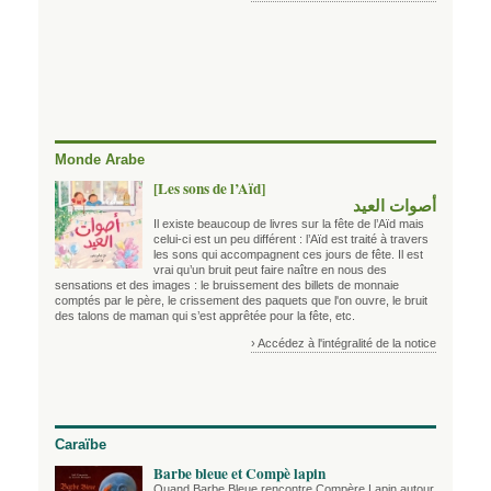
Monde Arabe
[Les sons de l’Aïd]
أصوات العيد
Il existe beaucoup de livres sur la fête de l’Aïd mais
celui-ci est un peu différent : l’Aïd est traité à travers
les sons qui accompagnent ces jours de fête. Il est
vrai qu’un bruit peut faire naître en nous des
sensations et des images : le bruissement des billets de monnaie
comptés par le père, le crissement des paquets que l'on ouvre, le bruit
des talons de maman qui s’est apprêtée pour la fête, etc.
› Accédez à l'intégralité de la notice
Caraïbe
Barbe bleue et Compè lapin
Quand Barbe Bleue rencontre Compère Lapin autour