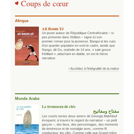
Coups de cœur
Afrique
Ali Boum Yé
Un jeune auteur de République Centrafricaine – si
peu présente dans l’édition – signe ici son
premier roman pour la jeunesse. Bangui et les rues
d’un quartier populaire en sont le cadre, tandis que
Nango, dit Go, orphelin de 14 ans, « sale gosse
frétillant », attachant en diable, en est le héros
narrateur.
› Accédez à l'intégralité de la notice
Monde Arabe
Le trousseau de clés
مفتاح ومفاتيح
Les courts textes doux-amers de Georgia Makhlouf
évoquent, à travers le regard du narrateur – un petit
garçon –, des lieux, des personnages, des moments
de tendresse et de nostalgie avec, comme fil
conducteur, les clés. Comme celle que Grand-mère