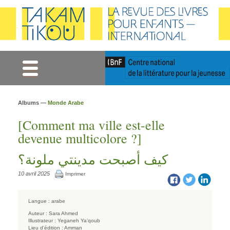
Gestion des cookies
Albums —
Monde Arabe
[Comment ma ville est-elle
devenue multicolore ?]
كيف أصبحت مدينتي ملونة؟
10 avril 2025
Imprimer
Langue :
arabe
Auteur :
Sara Ahmed
Illustrateur :
Yeganeh Ya’qoub
Lieu d'édition :
Amman