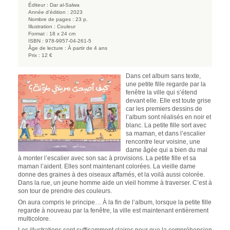
Éditeur :
Dar al-Salwa
Année d'édition :
2023
Nombre de pages :
23 p.
Illustration :
Couleur
Format :
18 x 24 cm
ISBN :
978-9957-04-261-5
Âge de lecture :
À partir de 4 ans
Prix :
12 €
Dans cet album sans texte,
une petite fille regarde par la
fenêtre la ville qui s’étend
devant elle. Elle est toute grise
car les premiers dessins de
l’album sont réalisés en noir et
blanc. La petite fille sort avec
sa maman, et dans l’escalier
rencontre leur voisine, une
dame âgée qui a bien du mal
à monter l’escalier avec son sac à provisions. La petite fille et sa
maman l’aident. Elles sont maintenant colorées. La vieille dame
donne des graines à des oiseaux affamés, et la voilà aussi colorée.
Dans la rue, un jeune homme aide un vieil homme à traverser. C’est à
son tour de prendre des couleurs.
On aura compris le principe… À la fin de l’album, lorsque la petite fille
regarde à nouveau par la fenêtre, la ville est maintenant entièrement
multicolore.
Les illustrations sont suffisamment claires pour que la compréhension