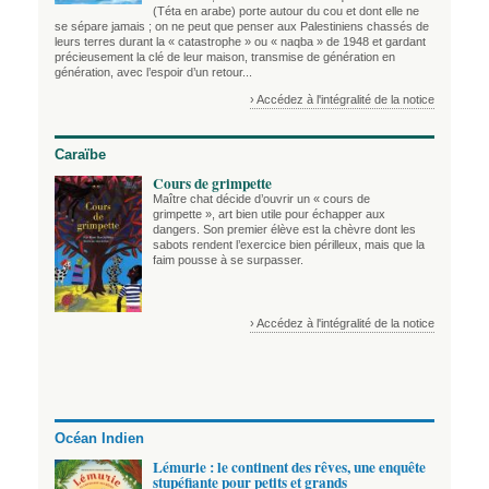
(Téta en arabe) porte autour du cou et dont elle ne
se sépare jamais ; on ne peut que penser aux Palestiniens chassés de
leurs terres durant la « catastrophe » ou « naqba » de 1948 et gardant
précieusement la clé de leur maison, transmise de génération en
génération, avec l’espoir d’un retour...
› Accédez à l'intégralité de la notice
Caraïbe
Cours de grimpette
Maître chat décide d’ouvrir un « cours de
grimpette », art bien utile pour échapper aux
dangers. Son premier élève est la chèvre dont les
sabots rendent l’exercice bien périlleux, mais que la
faim pousse à se surpasser.
› Accédez à l'intégralité de la notice
Océan Indien
Lémurie : le continent des rêves, une enquête
stupéfiante pour petits et grands