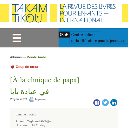
Gestion des cookies
Albums —
Monde Arabe
Coup de cœur
[À la clinique de papa]
في عيادة بابا
28 juin 2023
Imprimer
Langue :
arabe
Auteur :
Taghreed Al-Najjar
Illustrateur :
Ali Elzeiny