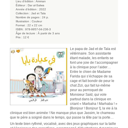
Lieu d'édition :
Amman
Éditeur :
Dar al-Salwa
Année d'édition :
2022
Collection :
Jad et Tala
Nombre de pages :
24 p.
Illustration :
Couleur
Format :
22 x 22 cm
ISBN :
978-9957-04-236-3
Âge de lecture :
À partir de 3 ans
Prix :
12 €
Le papa de Jad et de Tala est
vétérinaire. Son assistante
étant malade, les enfants se
font une joie de l’accompagner
à la clinique pour l’aider…
Entre le chien de Madame
Farida qui s’échappe de sa
cage et fait bondir de peur le
chat Zizi, qui fait lui-même
peur au perroquet de
Monsieur Saïd, qui vole
partout dans la clinique en
criant « Marbaha ! Marhaba ! »
[Bonjour ! Bonjour !], la vie à la
clinique est bien animée ! Ne manque plus que Jassim, le chameau
que le père a soigné dans le temps, qui passe la tête par la porte…
Un texte bien rythmé, vocalisé, avec des jeux graphiques sur la taille