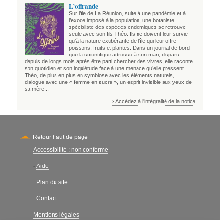
L’offrande
Sur l’île de La Réunion, suite à une pandémie et à
l’exode imposé à la population, une botaniste
spécialiste des espèces endémiques se retrouve
seule avec son fils Théo. Ils ne doivent leur survie
qu’à la nature exubérante de l’île qui leur offre
poissons, fruits et plantes. Dans un journal de bord
que la scientifique adresse à son mari, disparu
depuis de longs mois après être parti chercher des vivres, elle raconte
son quotidien et son inquiétude face à une menace qu’elle pressent.
Théo, de plus en plus en symbiose avec les éléments naturels,
dialogue avec une « femme en sucre », un esprit invisible aux yeux de
sa mère...
› Accédez à l'intégralité de la notice
Retour haut de page
Accessibilité : non conforme
Secondary
Aide
-
Plan du site
-
Contact
-
Mentions légales