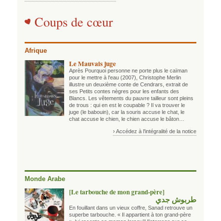
Coups de cœur
Afrique
Le Mauvais juge
Après Pourquoi personne ne porte plus le caïman
pour le mettre à l'eau (2007), Christophe Merlin
illustre un deuxième conte de Cendrars, extrait de
ses Petits contes nègres pour les enfants des
Blancs. Les vêtements du pauvre tailleur sont pleins
de trous : qui en est le coupable ? Il va trouver le
juge (le babouin), car la souris accuse le chat, le
chat accuse le chien, le chien accuse le bâton…
› Accédez à l'intégralité de la notice
Monde Arabe
[Le tarbouche de mon grand-père]
طربوش جدي
En fouillant dans un vieux coffre, Sanad retrouve un
superbe tarbouche. « Il appartient à ton grand-père