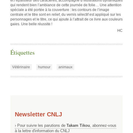
et l’épaisseur des caractères, accompagné d’illustrations dynamiques
qui rendent bien l’ambiance de cette journée de folie… Une attention
spéciale a été portée à la couverture : les contours de l’image
centrale et le titre sont en relief, du vernis sélectif est appliqué sur les
personnages et le titre, ce qui ajoute à l’attrait de ce livre aux couleurs
gaies. Une belle réussite !
HC
Étiquettes
Vétérinaire
humour
animaux
Newsletter CNLJ
› Pour suivre les parutions de
Takam Tikou
, abonnez-vous
à la lettre d'information du CNLJ