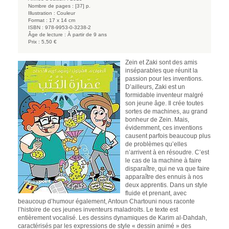
Nombre de pages :
[37] p.
Illustration :
Couleur
Format :
17 x 14 cm
ISBN :
978-9953-0-3238-2
Âge de lecture :
À partir de 9 ans
Prix :
5,50 €
Zein et Zaki sont des amis
inséparables que réunit la
passion pour les inventions.
D’ailleurs, Zaki est un
formidable inventeur malgré
son jeune âge. Il crée toutes
sortes de machines, au grand
bonheur de Zein. Mais,
évidemment, ces inventions
causent parfois beaucoup plus
de problèmes qu’elles
n’arrivent à en résoudre. C’est
le cas de la machine à faire
disparaître, qui ne va que faire
apparaître des ennuis à nos
deux apprentis. Dans un style
fluide et prenant, avec
beaucoup d’humour également, Antoun Chartouni nous raconte
l’histoire de ces jeunes inventeurs maladroits. Le texte est
entièrement vocalisé. Les dessins dynamiques de Karim al-Dahdah,
caractérisés par les expressions de style « dessin animé » des