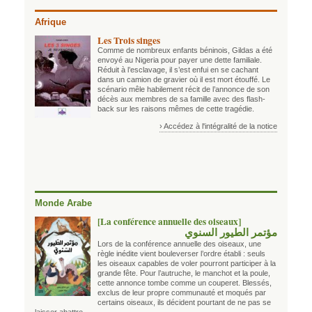
Afrique
Les Trois singes
Comme de nombreux enfants béninois, Gildas a été
envoyé au Nigeria pour payer une dette familiale.
Réduit à l’esclavage, il s’est enfui en se cachant
dans un camion de gravier où il est mort étouffé. Le
scénario mêle habilement récit de l’annonce de son
décès aux membres de sa famille avec des flash-
back sur les raisons mêmes de cette tragédie.
› Accédez à l'intégralité de la notice
Monde Arabe
[La conférence annuelle des oiseaux]
مؤتمر الطيور السنوي
Lors de la conférence annuelle des oiseaux, une
règle inédite vient bouleverser l’ordre établi : seuls
les oiseaux capables de voler pourront participer à la
grande fête. Pour l’autruche, le manchot et la poule,
cette annonce tombe comme un couperet. Blessés,
exclus de leur propre communauté et moqués par
certains oiseaux, ils décident pourtant de ne pas se
laisser abattre.