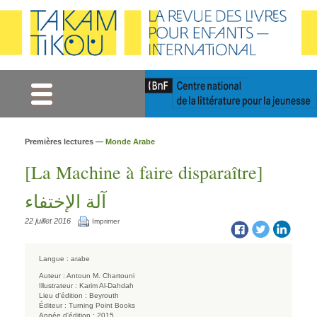
Gestion des cookies
Premières lectures —
Monde Arabe
[La Machine à faire disparaître]
آلة الإختفاء
22 juillet 2016
Imprimer
Langue :
arabe
Auteur :
Antoun M. Chartouni
Illustrateur :
Karim Al-Dahdah
Lieu d'édition :
Beyrouth
Éditeur :
Turning Point Books
Année d'édition :
2015