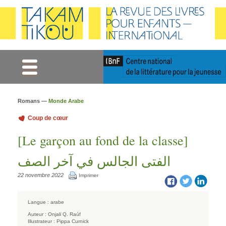
Gestion des cookies
Romans —
Monde Arabe
Coup de cœur
[Le garçon au fond de la classe]
الفتى الجالس في آخر الصف
22 novembre 2022
Imprimer
Langue :
arabe
Auteur :
Onjali Q. Raúf
Illustrateur :
Pippa Curnick