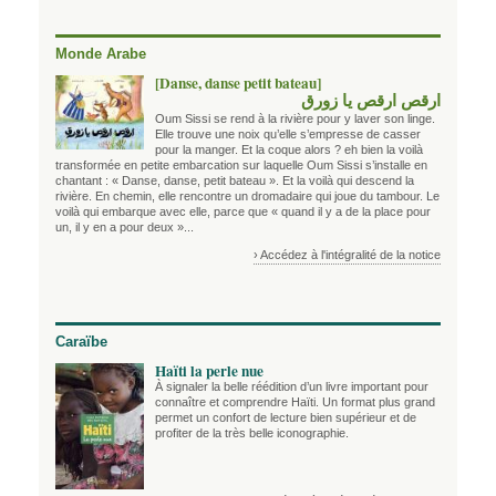
Monde Arabe
[Danse, danse petit bateau]
ارقص ارقص يا زورق
Oum Sissi se rend à la rivière pour y laver son linge.
Elle trouve une noix qu’elle s’empresse de casser
pour la manger. Et la coque alors ? eh bien la voilà
transformée en petite embarcation sur laquelle Oum Sissi s’installe en
chantant : « Danse, danse, petit bateau ». Et la voilà qui descend la
rivière. En chemin, elle rencontre un dromadaire qui joue du tambour. Le
voilà qui embarque avec elle, parce que « quand il y a de la place pour
un, il y en a pour deux »...
› Accédez à l'intégralité de la notice
Caraïbe
Haïti la perle nue
À signaler la belle réédition d’un livre important pour
connaître et comprendre Haïti. Un format plus grand
permet un confort de lecture bien supérieur et de
profiter de la très belle iconographie.