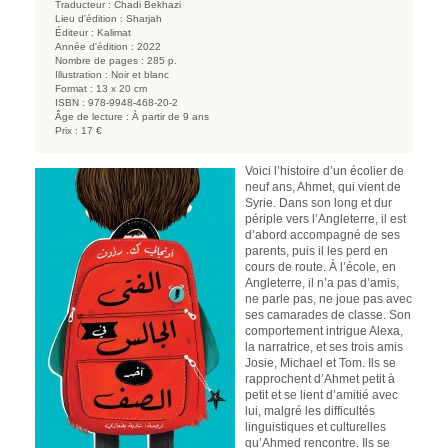
Traducteur :
Chadi Bekhazi
Lieu d'édition :
Sharjah
Éditeur :
Kalimat
Année d'édition :
2022
Nombre de pages :
285 p.
Illustration :
Noir et blanc
Format :
13 x 20 cm
ISBN :
978-9948-468-20-2
Âge de lecture :
À partir de 9 ans
Prix :
17 €
Voici l’histoire d’un écolier de
neuf ans, Ahmet, qui vient de
Syrie. Dans son long et dur
périple vers l’Angleterre, il est
d’abord accompagné de ses
parents, puis il les perd en
cours de route. À l’école, en
Angleterre, il n’a pas d’amis,
ne parle pas, ne joue pas avec
ses camarades de classe. Son
comportement intrigue Alexa,
la narratrice, et ses trois amis
Josie, Michael et Tom. Ils se
rapprochent d’Ahmet petit à
petit et se lient d’amitié avec
lui, malgré les difficultés
linguistiques et culturelles
qu’Ahmed rencontre. Ils se