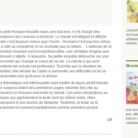
centrafr
e petit Hossam travaille dans une épicerie, il est chargé des
écrit p
ivraisons des courses à domicile. Le travail est fatigant et difficile
pédagogu
ais c’est toujours mieux que l’école : Hossam n’est pas bon élève,
enfants
l a raté sa cinquième et ne souhaite pas la refaire… L’adresse de la
ernière livraison est incompréhensible, une véritable énigme que
ossam s’attelle à résoudre. Sa petite enquête débouche sur une
encontre qui change le cours de sa vie. La cliente à qui sont
Monde
estinés les achats est professeur. Touchée par la situation de
’enfant, elle décide de l’aider à surmonter ses difficultés et de lui
ransmettre son goût pour la lecture.
a thématique est intéressante mais traitée de façon plutôt banale.
e suspens latent des premières pages retombe très vite au
oment où Hossam rencontre la cliente. Les jolies illustrations au
rayon qui agrémentent le texte sont du même ordre, elles
anquent d’une touche de fantaisie. Toutefois, le texte se lit
acilement et convient parfaitement comme première lecture.
une fer
jour, el
balcon d
SR
caqueta