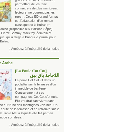
grandes œuvres africaines,
permettant de les faire
connaître à de plus nombreux
lecteurs, ne courent pas les
rues… Cette BD grand format
est l’adaptation d’un roman
classique de la littérature
icaine (disponible aux Éditions Sépia),
ar Pierre Sammy-Mackfoy, écrivain et
e, qui a dirigé à Bangui le journal pour
 Balao.
› Accédez à l'intégralité de la notice
 Arabe
[La Poule Cot Cot]
الدّجاجة باق بيق
La poule Cot Cot vit dans un
poulailler sur la terrasse d’un
immeuble de banlieue.
Contrairement à ses
compagnes, Cot Cot s’ennuie.
Elle voudrait tant vivre dans
me sur l’une des montagnes voisines. Un
le saute de la terrasse et se retrouve sur le
e Tante Afaf à laquelle elle fait part en
nt de son désir…
› Accédez à l'intégralité de la notice