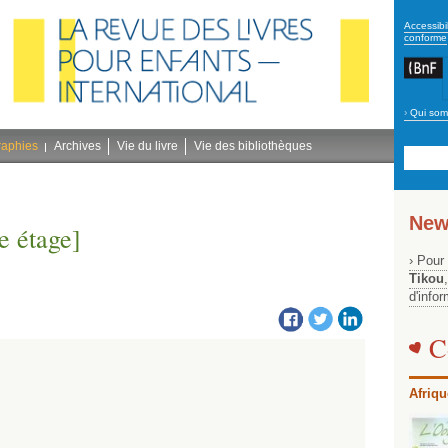
secon
Accessibil
conforme
›
Qui som
Navig
bleu
raphies
Archives
Vie du livre
Vie des bibliothèques
New
e étage]
› Pour
Tikou
d'info
C
Afriqu