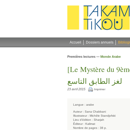
Gestion des cookies
Accueil
Dossiers annuels
Bibliog
Premières lectures —
Monde Arabe
[Le Mystère du 9èm
لغز الطابق التاسع
23 avril 2015
Imprimer
Langue :
arabe
Auteur :
Sana Chabbani
Illustrateur :
Michèle Standjofski
Lieu d'édition :
Sharjah
Éditeur :
Kalimat
Nombre de pages :
38 p.