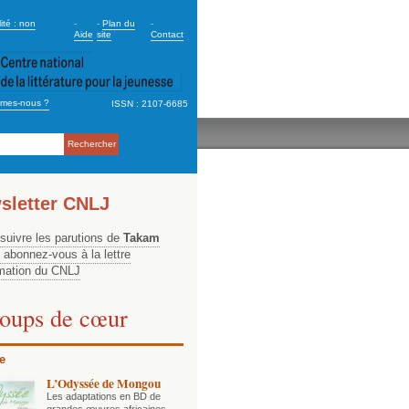
dary_2
ité : non
-
-
Plan du
-
Aide
site
Contact
mes-nous ?
ISSN : 2107-6685
ation
sletter CNLJ
 suivre les parutions de
Takam
, abonnez-vous à la lettre
rmation du CNLJ
oups de cœur
e
L’Odyssée de Mongou
Les adaptations en BD de