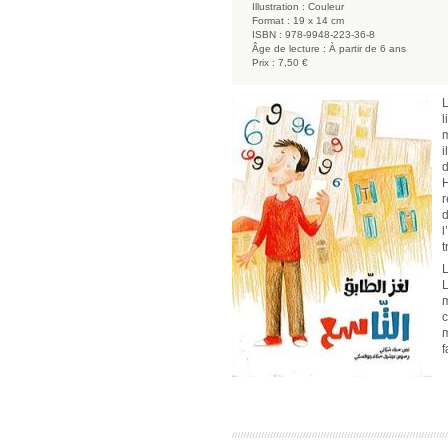
Illustration :
Couleur
Format :
19 x 14 cm
ISBN :
978-9948-223-36-8
Âge de lecture :
À partir de 6 ans
Prix :
7,50 €
L
l
m
i
d
H
r
d
l
t
L
L
m
c
m
f