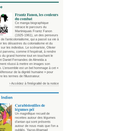
be
Frantz Fanon, les couleurs
du combat
Ce manga biographique
retrace le parcours du
Martiniquais Frantz Fanon
(1925-1961), un des penseurs
de l’anticolonialisme, qui a passé sa vie à
r les désastres du colonialisme et du
sur les individus. Le scénariste, Olivier
t parvenu, comme il l’espérait, à rendre
es du grand homme tout en touchant le
 et Daniel Fernandes de Almeida a
ement réussi à mettre en images son
o. L’ensemble est un bel hommage à cet «
défenseur de la dignité humaine » pour
e les termes de l’illustrateur.
› Accédez à l'intégralité de la notice
 Indien
Carabistouilles de
légumes péï
Un magnifique recueil de
recettes autour des légumes
d’antan qui sont présents
autour de nous mais que l’on a
oubliés. Yazoo Ahamad