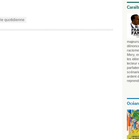
Caraï
vie quotidienne
majeurs 
dénonce
racisme 
Mery, es
les idé
lecteur
parfait
scénari
ardent 
reprendr
Océan