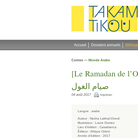
Gestion des cookies
Accueil
Dossiers annuels
Bibliog
Contes —
Monde Arabe
[Le Ramadan de l’O
صيام الغول
04 août 2017
Imprimer
Langue :
arabe
Auteur :
Nezha Lakhal-Chevé
Illustrateur :
Laure Gomez
Lieu d'édition :
Casablanca
Éditeur :
Afrique Orient
Année d'édition :
2017