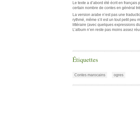
Le texte a d’abord été écrit en françai
certain nombre de contes en général très 
La version arabe n’est pas une traduction
rythmé, même s’il est un tout petit peu m
littéraire (avec quelques expressions diale
L’album n’en reste pas moins assez réuss
Étiquettes
Contes marocains
ogres