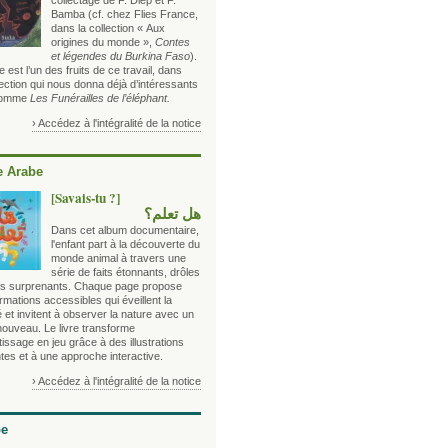
collectage de F. Diep et F.
Bamba (cf. chez Flies France,
dans la collection « Aux
origines du monde »,
Contes
et légendes du Burkina Faso
).
 est l’un des fruits de ce travail, dans
ection qui nous donna déjà d’intéressants
 comme
Les Funérailles de l’éléphant.
› Accédez à l'intégralité de la notice
 Arabe
[Savais-tu ?]
هل تعلم؟
Dans cet album documentaire,
l'enfant part à la découverte du
monde animal à travers une
série de faits étonnants, drôles
ois surprenants. Chaque page propose
rmations accessibles qui éveillent la
é et invitent à observer la nature avec un
nouveau. Le livre transforme
tissage en jeu grâce à des illustrations
tes et à une approche interactive.
› Accédez à l'intégralité de la notice
be