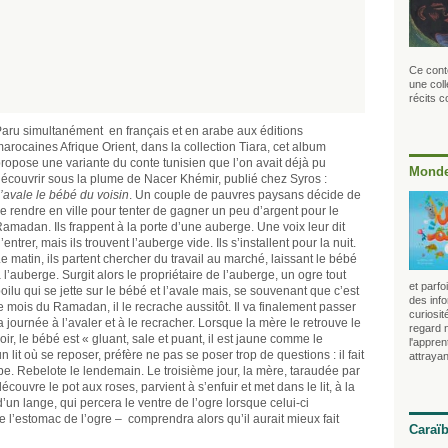
Ce conte
une coll
récits
aru simultanément en français et en arabe aux éditions
arocaines Afrique Orient, dans la collection Tiara, cet album
ropose une variante du conte tunisien que l’on avait déjà pu
Monde
écouvrir sous la plume de Nacer Khémir, publié chez Syros :
’avale le bébé du voisin
. Un couple de pauvres paysans décide de
e rendre en ville pour tenter de gagner un peu d’argent pour le
amadan. Ils frappent à la porte d’une auberge. Une voix leur dit
’entrer, mais ils trouvent l’auberge vide. Ils s’installent pour la nuit.
e matin, ils partent chercher du travail au marché, laissant le bébé
 l’auberge. Surgit alors le propriétaire de l’auberge, un ogre tout
et parf
oilu qui se jette sur le bébé et l’avale mais, se souvenant que c’est
des info
e mois du Ramadan, il le recrache aussitôt. Il va finalement passer
curiosit
a journée à l’avaler et à le recracher. Lorsque la mère le retrouve le
regard 
oir, le bébé est « gluant, sale et puant, il est jaune comme le
l'appren
un lit où se reposer, préfère ne pas se poser trop de questions : il fait
attrayan
upe. Rebelote le lendemain. Le troisième jour, la mère, taraudée par
écouvre le pot aux roses, parvient à s’enfuir et met dans le lit, à la
un lange, qui percera le ventre de l’ogre lorsque celui-ci
e l’estomac de l’ogre – comprendra alors qu’il aurait mieux fait
Caraï