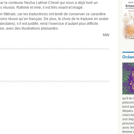
s par la conteuse Nezha Lakhal-Chevé qui nous a déjà livré un
réussis. Rythmé et rimé, il est très vivant et imagé.
 littérale, car les traductrices ont tenté de conserver ce caractère
oins réussi qu’en français. De plus, le choix de le traduire en arabe
ctales), s’il est justifié, rend l’exercice d’autant plus difficile.
i, avec des illustrations plaisantes.
MW
Océan
qu’à la 
poissons
bord que
disparu 
chercher
son inq
pressen
avec le
femme e