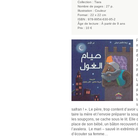
Collection :
Tiara
Nombre de pages :
27 p.
Illustration :
Couleur
Format :
22 x 22 cm
ISBN :
978-9954-630-95-2
Âge de lecture :
À partir de 9 ans
Prix :
10 €
P
m
p
d
J
s
R
d
L
à
p
l
l
s
safran ! ». Le père, trop content d’avoir 
taire la mère et l’envoie préparer la so
les soupçons, se cache sous le lit. Elle d
place de son bébé, un bâton recouvert d’
l’avalera. Le mari – sauvé in extrémis d
d’écouter sa femme…