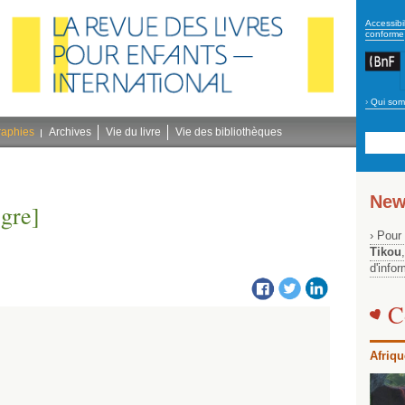
secon
Accessibil
conforme
›
Qui som
Navig
bleu
raphies
Archives
Vie du livre
Vie des bibliothèques
New
gre]
› Pour
Tikou
d'info
C
Afriqu