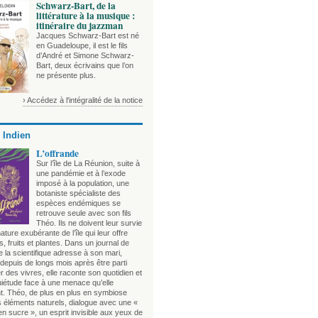
Schwarz-Bart, de la
littérature à la musique :
itinéraire du jazzman
Jacques Schwarz-Bart est né
en Guadeloupe, il est le fils
d’André et Simone Schwarz-
Bart, deux écrivains que l’on
ne présente plus.
› Accédez à l'intégralité de la notice
 Indien
L’offrande
Sur l’île de La Réunion, suite à
une pandémie et à l’exode
imposé à la population, une
botaniste spécialiste des
espèces endémiques se
retrouve seule avec son fils
Théo. Ils ne doivent leur survie
nature exubérante de l’île qui leur offre
, fruits et plantes. Dans un journal de
 la scientifique adresse à son mari,
depuis de longs mois après être parti
 des vivres, elle raconte son quotidien et
uiétude face à une menace qu’elle
t. Théo, de plus en plus en symbiose
s éléments naturels, dialogue avec une «
n sucre », un esprit invisible aux yeux de