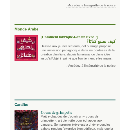
› Accédez à l'intégralité de la notice
Monde Arabe
[Comment fabrique-t-on un livre ?]
كيف نصنع كتابًا؟
Destiné aux jeunes lecteurs, cet ouvrage propose
une immersion pédagogique dans les coulisses de la
création d’un livre, depuis la naissance d’une idée
jusqu’à l’objet imprimé que l’on tient entre les mains.
› Accédez à l'intégralité de la notice
Caraïbe
Cours de grimpette
Maître chat décide d’ouvrir un « cours de
grimpette », art bien utile pour échapper aux
dangers. Son premier élève est la chèvre dont les
sabots rendent l’exercice bien périlleux, mais que la