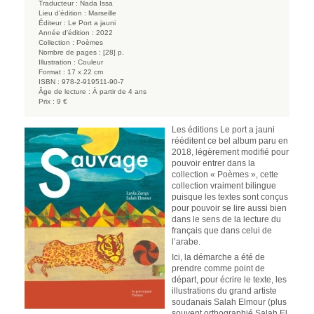
Traducteur :
Nada Issa
Lieu d'édition :
Marseille
Éditeur :
Le Port a jauni
Année d'édition :
2022
Collection :
Poèmes
Nombre de pages :
[28] p.
Illustration :
Couleur
Format :
17 x 22 cm
ISBN :
978-2-919511-90-7
Âge de lecture :
À partir de 4 ans
Prix :
9 €
Les éditions Le port a jauni
rééditent ce bel album paru en
2018, légèrement modifié pour
pouvoir entrer dans la
collection « Poèmes », cette
collection vraiment bilingue
puisque les textes sont conçus
pour pouvoir se lire aussi bien
dans le sens de la lecture du
français que dans celui de
l’arabe.
Ici, la démarche a été de
prendre comme point de
départ, pour écrire le texte, les
illustrations du grand artiste
soudanais Salah Elmour (plus
souvent orthographié Salah El