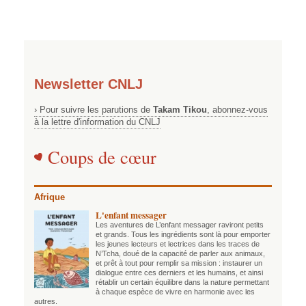
Newsletter CNLJ
› Pour suivre les parutions de
Takam Tikou
, abonnez-vous
à la lettre d'information du CNLJ
Coups de cœur
Afrique
L'enfant messager
Les aventures de L’enfant messager raviront petits
et grands. Tous les ingrédients sont là pour emporter
les jeunes lecteurs et lectrices dans les traces de
N’Tcha, doué de la capacité de parler aux animaux,
et prêt à tout pour remplir sa mission : instaurer un
dialogue entre ces derniers et les humains, et ainsi
rétablir un certain équilibre dans la nature permettant
à chaque espèce de vivre en harmonie avec les
autres.