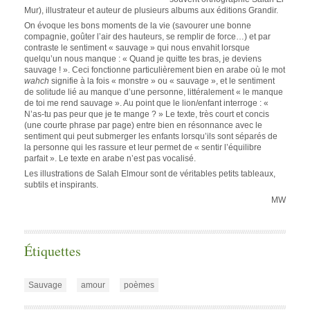
Mur), illustrateur et auteur de plusieurs albums aux éditions Grandir.
On évoque les bons moments de la vie (savourer une bonne
compagnie, goûter l’air des hauteurs, se remplir de force…) et par
contraste le sentiment « sauvage » qui nous envahit lorsque
quelqu’un nous manque : « Quand je quitte tes bras, je deviens
sauvage ! ». Ceci fonctionne particulièrement bien en arabe où le mot
wahch
signifie à la fois « monstre » ou « sauvage », et le sentiment
de solitude lié au manque d’une personne, littéralement « le manque
de toi me rend sauvage ». Au point que le lion/enfant interroge : «
N’as-tu pas peur que je te mange ? » Le texte, très court et concis
(une courte phrase par page) entre bien en résonnance avec le
sentiment qui peut submerger les enfants lorsqu’ils sont séparés de
la personne qui les rassure et leur permet de « sentir l’équilibre
parfait ». Le texte en arabe n’est pas vocalisé.
Les illustrations de Salah Elmour sont de véritables petits tableaux,
subtils et inspirants.
MW
Étiquettes
Sauvage
amour
poèmes