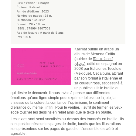
Lieu d'édition :
Sharjah
Éditeur :
Kalimat
Année d'édition :
2023
Nombre de pages :
28 p.
Illustration :
Couleur
Format :
29 x 18 cm
ISBN :
9789948807551
Âge de lecture :
À partir de 5 ans
Prix :
20 €
Kalimat publie en arabe un
album de Menena Cottin
(autrice de [
Deux faces]
وجهان
), édité en espagnol en
2008 par Ediciones Tecolote
(Mexique). Cet album, attirant
par son format à l’italienne et
sa couleur rose, est destiné à
un public qui lit le braille ou
qui désire le découvrir. Il nous invite à penser aux différentes
émotions qu’une ligne simple peut exprimer telles que la joie, la
tristesse ou la colère, la confiance, l’optimisme, le sentiment
d’errance ou même l’infini. Pour le vérifier, il suffit de fermer les yeux
et de toucher les dessins en relief ainsi que le texte en braille.
Les textes sont semi-vocalisés au-dessus des énoncés en braille ; ils
sont positionnés sur les pages de droite, tandis que les illustrations
sont présentées sur les pages de gauche. L’ensemble est aéré et
agréable.