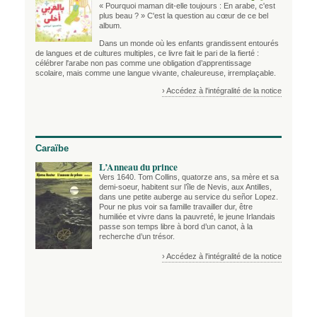
« Pourquoi maman dit-elle toujours : En arabe, c'est
plus beau ? » C'est la question au cœur de ce bel
album.
Dans un monde où les enfants grandissent entourés
de langues et de cultures multiples, ce livre fait le pari de la fierté :
célébrer l'arabe non pas comme une obligation d’apprentissage
scolaire, mais comme une langue vivante, chaleureuse, irremplaçable.
› Accédez à l'intégralité de la notice
Caraïbe
L’Anneau du prince
Vers 1640. Tom Collins, quatorze ans, sa mère et sa
demi-soeur, habitent sur l’île de Nevis, aux Antilles,
dans une petite auberge au service du señor Lopez.
Pour ne plus voir sa famille travailler dur, être
humiliée et vivre dans la pauvreté, le jeune Irlandais
passe son temps libre à bord d’un canot, à la
recherche d’un trésor.
› Accédez à l'intégralité de la notice