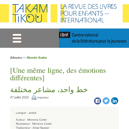
Gestion des cookies
Albums —
Monde Arabe
[Une même ligne, des émotions
différentes]
خط واحد، مشاعر مختلفة
07 juillet 2025
Imprimer
Langue :
arabe
Auteur :
Menena Cottin
Illustrateur :
Menena Cottin
Traducteur :
Amal Nasser