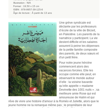
Illustration :
N/A
Format :
19,50 x 15 cm
ISBN :
978-9957-39-125-6
Âge de lecture :
À partir de 13 ans
Une grève syndicale est
déclarée par les professeurs
d’école de la ville de Birzeit,
en Palestine. Les parents de la
narratrice y participent. La vie
devient difficile et les salaires
assurent à peine les dépenses
de la petite famille composée
des parents, de deux sœurs et
d'un petit frère.
Pour notre jeune héroïne
commencent alors des
vacances forcées. Elle les
occupe comme elle peut, en
observant le monde autour
d’elle : la voisine bavarde
qu’elle appelle « madame
Devinette des 1001 nuits » ; sa
meilleure amie Rose qui est
amoureuse de Halim et qui
rêve de vivre une histoire d'amour à la Roméo et Juliette, alors que le
jeune homme ne la remarque même pas ; le propriétaire de leur