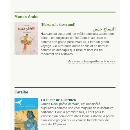
Monde Arabe
[Hassan, le tisserand]
النساج حسن
Hassan est tisserand, un métier que lui a appris son
père. Il est originaire de Tell Zeitoun au Liban et,
comme son grand-père avant lui, il fera un grand
voyage. Ce livre nous conte sa vie et se déroule
comme un des tapis qu’il tisse et dont les fils
racontent des histoires.
› Accédez à l'intégralité de la notice
Caraïbe
La Fleur de Guernica
James Noël, poète-écrivain, est considéré
aujourd’hui comme une voix majeure de la littérature
haïtienne. Pour la première fois, il écrit pour la
jeunesse un beau texte dans lequel il donne la parole
à un jeune garçon qui va vivre le tremblement de
terre du 12 janvier.