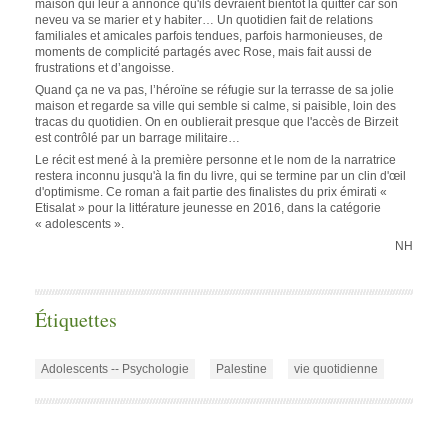
maison qui leur a annoncé qu'ils devraient bientôt la quitter car son
neveu va se marier et y habiter… Un quotidien fait de relations
familiales et amicales parfois tendues, parfois harmonieuses, de
moments de complicité partagés avec Rose, mais fait aussi de
frustrations et d’angoisse.
Quand ça ne va pas, l’héroïne se réfugie sur la terrasse de sa jolie
maison et regarde sa ville qui semble si calme, si paisible, loin des
tracas du quotidien. On en oublierait presque que l'accès de Birzeit
est contrôlé par un barrage militaire…
Le récit est mené à la première personne et le nom de la narratrice
restera inconnu jusqu'à la fin du livre, qui se termine par un clin d'œil
d'optimisme. Ce roman a fait partie des finalistes du prix émirati «
Etisalat » pour la littérature jeunesse en 2016, dans la catégorie
« adolescents ».
NH
Étiquettes
Adolescents -- Psychologie
Palestine
vie quotidienne