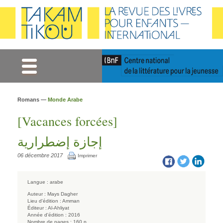
Gestion des cookies
Romans —
Monde Arabe
[Vacances forcées]
إجازة إضطرارية
06 décembre 2017
Imprimer
Langue :
arabe
Auteur :
Mays Dagher
Lieu d'édition :
Amman
Éditeur :
Al-Ahliyat
Année d'édition :
2016
Nombre de pages :
160 p.