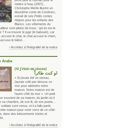
porte plus le caïman pour le
mettre à l'eau (2007),
Christophe Merlin illustre un
deuxième conte de Cendrars,
extrait de ses Petits contes
nègres pour les enfants des
Blancs. Les vêtements du
ailleur sont pleins de trous : qui en est le
 ? Il va trouver le juge (le babouin), car
s accuse le chat, le chat accuse le chien,
n accuse le bâton…
› Accédez à l'intégralité de la notice
 Arabe
[Si j’étais un oiseau]
لو كنت طائراً
« Si j’avais été un oiseau,
j’aurais volé par-dessus ce
mur pour atteindre notre
maison. Notre maison est de
l’autre côté du mur ». Un petit
e souvient de sa maison, du jardin où il
de sa chambre, de son lit, de ses jouets…
 soldats sont venus, et il a fallu partir,
cette maison pour venir vivre de ce côté-
r, dans des lotissements tristes et
és.
› Accédez à l'intégralité de la notice