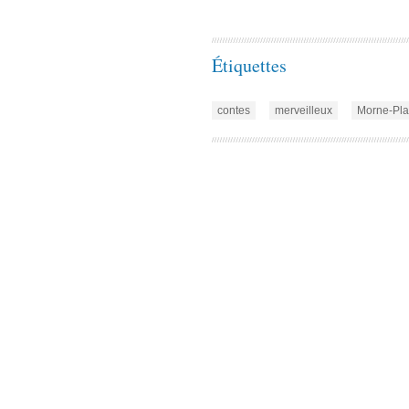
Étiquettes
contes
merveilleux
Morne-Pl