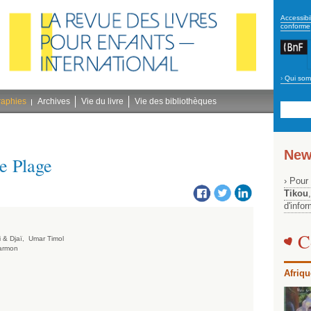
secon
Accessibil
conforme
›
Qui som
Navig
bleu
raphies
Archives
Vie du livre
Vie des bibliothèques
New
e Plage
› Pour
Tikou
d'info
C
i & Djaï,
Umar Timol
armon
Afriqu