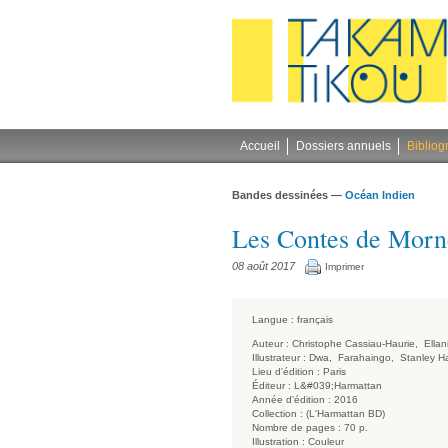
Accueil
Dossiers annuels
Bibliog
Bandes dessinées —
Océan Indien
Les Contes de Morn
08 août 2017
Imprimer
Langue :
français
Auteur :
Christophe Cassiau-Haurie,
Ellan
Illustrateur :
Dwa,
Farahaingo,
Stanley H
Lieu d'édition :
Paris
Éditeur :
L&#039;Harmattan
Année d'édition :
2016
Collection :
(L'Harmattan BD)
Nombre de pages :
70 p.
Illustration :
Couleur