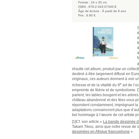
Format :
24 x 30 cm
ISBN :
978-2-343-07340-8
Âge de lecture :
À partir de 8 ans
Prix :
9.90 €
S
é
é
f
d
a
M
d
résulte cet album, produit par un collec
destiné à être largement diffusé en Eu
originaux, ces auteurs donnent à voir un
e
richesse et de la vitalité du 9
art de l’o
empreinte de féérie et de symbolisme. D
parlent, les tables bougent et les arbres
château abandonné et des fées vous pro
répondent constamment, imprégnant la f
adaptations convaincront plus que d’autr
bel hommage à l’œuvre de cet artiste pr
[1]Cf. son article «
La bande dessinée d’A
Takam Tikou, ainsi que notre revue de
dessinées en Afrique francophone
».