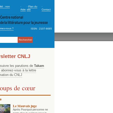
dary_2
ité : non
-
-
Plan du
-
Aide
site
Contact
mes-nous ?
ISSN : 2107-6685
ation
sletter CNLJ
 suivre les parutions de
Takam
, abonnez-vous à la lettre
rmation du CNLJ
oups de cœur
e
Le Mauvais juge
Après Pourquoi personne ne