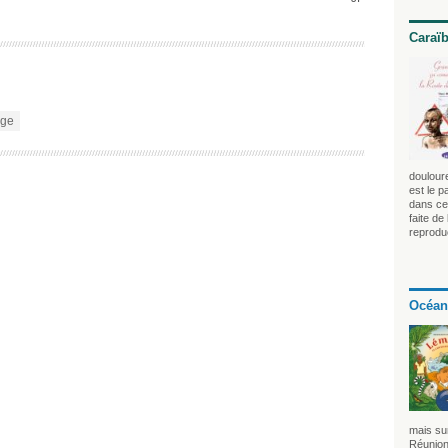
Caraï
age
douloure
est le p
dans ce 
faite de
reprodu
Océan
mais sur
Réunion