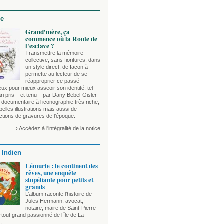
be
Grand'mère, ça
commence où la Route de
l'esclave ?
Transmettre la mémoire
collective, sans fioritures, dans
un style direct, de façon à
permette au lecteur de se
réapproprier ce passé
ux pour mieux asseoir son identité, tel
ari pris – et tenu – par Dany Bebel-Gisler
documentaire à l’iconographie très riche,
 belles illustrations mais aussi de
ctions de gravures de l’époque.
› Accédez à l'intégralité de la notice
 Indien
Lémurie : le continent des
rêves, une enquête
stupéfiante pour petits et
grands
L’album raconte l’histoire de
Jules Hermann, avocat,
notaire, maire de Saint-Pierre
tout grand passionné de l’île de La
.