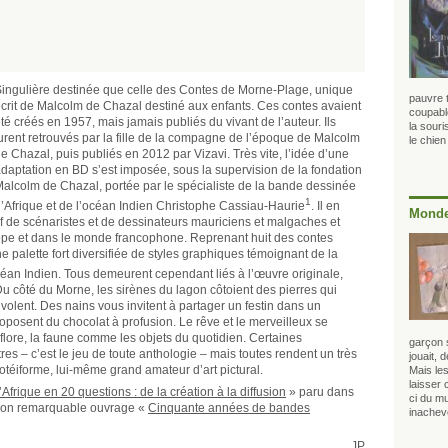
ingulière destinée que celle des Contes de Morne-Plage, unique
pauvre t
crit de Malcolm de Chazal destiné aux enfants. Ces contes avaient
coupable
té créés en 1957, mais jamais publiés du vivant de l’auteur. Ils
la souri
urent retrouvés par la fille de la compagne de l’époque de Malcolm
le chie
e Chazal, puis publiés en 2012 par Vizavi. Très vite, l’idée d’une
daptation en BD s’est imposée, sous la supervision de la fondation
alcolm de Chazal, portée par le spécialiste de la bande dessinée
1
’Afrique et de l’océan Indien Christophe Cassiau-Haurie
. Il en
Monde
tif de scénaristes et de dessinateurs mauriciens et malgaches et
rope et dans le monde francophone. Reprenant huit des contes
e palette fort diversifiée de styles graphiques témoignant de la
céan Indien. Tous demeurent cependant liés à l’œuvre originale,
u côté du Morne, les sirènes du lagon côtoient des pierres qui
 volent. Des nains vous invitent à partager un festin dans un
posent du chocolat à profusion. Le rêve et le merveilleux se
lore, la faune comme les objets du quotidien. Certaines
garçon s
es – c’est le jeu de toute anthologie – mais toutes rendent un très
jouait, 
otéiforme, lui-même grand amateur d’art pictural.
Mais les
laisser 
frique en 20 questions : de la création à la diffusion
» paru dans
ci du mu
 son remarquable ouvrage «
Cinquante années de bandes
inachev
JP