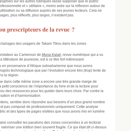
aphies sur les autres rubriques laisse supposer que le public
essionnelle et « utilitaire », moins axée sur la réflexion autour de
utilisation ou sa diffusion auprès de ses jeunes lecteurs. Cela ne
ges, plus réflexifs, plus larges, n’existent pas.
ou prescripteurs de la revue ?
s éclairages des usagers de
Takam Tiko
u dans les zones
fondateur au Cameroun de
Muna Kalati
, revue numérique qui a vu
 littérature de jeunesse, est à ce titre fort intéressant.
ons en provenance d’Afrique subsaharienne que nous avons
ogrès technologique que par l’évolution encore très (trop) lente de
ns la région.
esse dans cette même zone a encore une très grande marge de
 petit conscience de l’importance du livre et de la lecture pour
kou
des ressources pour les guider dans leurs choix. Par contre la
sation et d’harmonisation.
contenu, semble donc répondre aux besoins d’un plus grand nombre
n’est pas composé de professionnels uniquement. Cette analyse
blic et des types de pages visitées que nous avons mis en lumière
faire connaître les parutions des zones concernées à un lectorat
valoriser une édition bien souvent fragile. Ce qui était dit ci-dessus