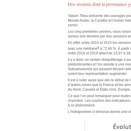
Des sessions dont la provenance g
Takam Tikou
présente des ouvrages jeu
Monde Arabe, la Caraïbe et l’océan Indien
zones.
Les cinq premières années, nous noton
suivies loin derrière par des sessions
En effet, entre 2010 et 2015 les sessio
4
avec une médiane
à 72,46 %. À partir
entre 2016 et 2019 allant de 23,97 à 3
Il y a donc un certain rééquilibrage à 
prédominantes et l’on assiste à une m
Subsaharienne qui passent devant cell
voient leur représentation augmenter.
Il est à noter aussi que dès le début de 
d’autres zones que la France et les air
du Nord, Canada et États-Unis, Europe
Ce que l’on peut remarquer pour toutes
charnière. Les courbes des indicateurs 
à ce phénomène.
L’histogramme ci-dessous donne une visi