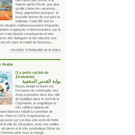
Djili n’aime pas rentrer à la
maison après l’école, pas plus
qu’elle n’aime les vacances…
Nous apprenons pourquoi : la
nouvelle femme de son père la
maltraite. Cette BD met en
ne situation malheureusement fréquente,
anière ni appuyée ni démonstrative, par le
une vraie histoire conséquente et bien
 avec des dialogues et des dessins très
 ancrés dans la réalité de Kinshasa...
› Accédez à l'intégralité de la notice
 Arabe
[La porte cachée de
Jérusalem]
بوابة القدس المخفية
Noura, Amajd et Karim ont
l’occasion de contempler, lors
d’une exposition dans leur ville
de Qalqiliya dans le nord de la
Cisjordanie, le magnifique et
très célèbre tableau de
ane Mansour intitulé Le portefaix de
m. Peint en 1973, il représente un
d qui porte sur son dos une sorte de hotte
t la ville de Jérusalem, avec ses vieilles
 de pierre et le très symbolique Dôme du
 L’homme ploie sous la charge.