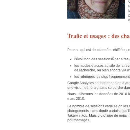
G
r
M
p
d
Trafic et usages : des c
Pour ce qui est des données chiffrées, n
2
l’évolution des sessions
par aires
les modes d’accès au site de la re
de recherche, ou bien encore via d’
les rubriques les plus fréquemment
Google Analytics peut donner bien d’autr
une vision générale sans se perdre dans 
Nous utiliserons les données de 2010 
mars 2010.
Le nombre de sessions varie selon les
changements, sans doute parfois plus l
Takam Tikou
. Mais plutôt que de nous in
pourcentages.