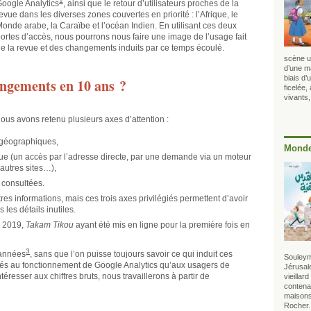
1
oogle Analytics
, ainsi que le retour d’utilisateurs proches de la
evue dans les diverses zones couvertes en priorité : l’Afrique, le
onde arabe, la Caraïbe et l’océan Indien. En utilisant ces deux
ortes d’accès, nous pourrons nous faire une image de l’usage fait
e la revue et des changements induits par ce temps écoulé.
scène u
d’une m
biais d’
hangements en 10 ans ?
ficelée,
vivants,
ous avons retenu plusieurs axes d’attention :
 géographiques,
Monde
vue (un accès par l’adresse directe, par une demande via un moteur
autres sites…),
 consultées.
es informations, mais ces trois axes privilégiés permettent d’avoir
les détails inutiles.
à 2019,
Takam Tikou
ayant été mis en ligne pour la première fois en
3
 années
, sans que l’on puisse toujours savoir ce qui induit ces
Souleym
iés au fonctionnement de Google Analytics qu’aux usagers de
Jérusale
téresser aux chiffres bruts, nous travaillerons à partir de
vieillar
contenan
maisons
Rocher.