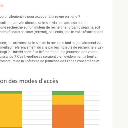
le
kou
privilégient-ils pour accéder à la revue en ligne ?
oit une arrivée directe sur le site via son adresse ou une
ès une recherche sur un moteur de recherche (organic search), soit
hors réseaux sociaux (referral), soit enfin, tout le trafic résultant des
re, les arrivées sur le site de la revue se font majoritairement via
meilleur référencement du site par les moteurs de recherche ? Est-
largi ? L’intérêt porté à la littérature pour la jeunesse des zones
puissance ? Ces hypothèses seraient bien évidemment à fouiller
promoteurs de la littérature de jeunesse des zones concernées et