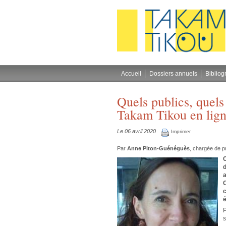
Gestion des cookies
Accueil
Dossiers annuels
Bibliog
Quels publics, quels
Takam Tikou en lign
Le 06 avril 2020
Imprimer
Par
Anne Piton-Guénéguès
, chargée de pr
d
a
C
c
é
P
s