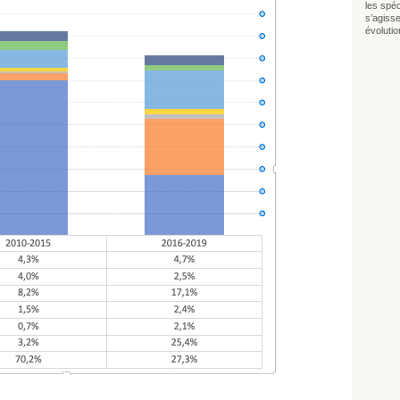
les spéci
s’agisse
évolutio