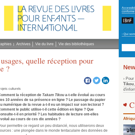
secon
Accessibil
conforme
›
Qui som
Navig
bleu
raphies
Archives
Vie du livre
Vie des bibliothèques
 usages, quelle réception pour
e ?
New
› Pour
Tikou
ojets culturels
d'info
Comment la réception de
Takam Tikou
a-t-elle évolué au cours
es 10 années de sa présence en ligne ? Le passage du papier
C
u numérique de la revue a-t-il eu un impact sur son lectorat ?
omment le public utilise-t-il cette édition en ligne ? Que
onsulte-t-il en priorité ? Les habitudes de lecture ont-elles
Afriqu
volué au cours de ces dix années ?
our permettre ce regard un peu distancié, nous utiliserons deux
ources : une plongée dans le monde tentaculaire des données de