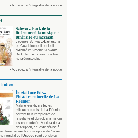
› Accédez à l'intégralité de la notice
be
Schwarz-Bart, de la
littérature à la musique :
itinéraire du jazzman
Jacques Schwarz-Bart est né
en Guadeloupe, il est le fils
d’André et Simone Schwarz-
Bart, deux écrivains que l’on
ne présente plus.
› Accédez à l'intégralité de la notice
 Indien
Île était une fois...
l'histoire naturelle de La
Réunion
Malgré leur diversité, les
milieux naturels de La Réunion
portent tous l’empreinte de
l’insularité et du volcanisme qui
les ont modelés. Au-delà de la
description, ce texte réalisé à
on d’une demande d’inscription de l’île au
ine mondial de l’Unesco rend sensibles