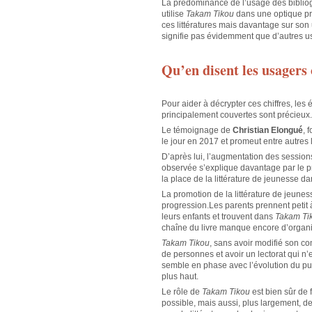
La prédominance de l’usage des bibliogr
utilise
Takam Tikou
dans une optique prof
ces littératures mais davantage sur son 
signifie pas évidemment que d’autres usa
Qu’en disent les usagers 
Pour aider à décrypter ces chiffres, le
principalement couvertes sont précieux.
Le témoignage de
Christian Elongué
, 
le jour en 2017 et promeut entre autres la
D’après lui, l’augmentation des sessi
observée s’explique davantage par le pr
la place de la littérature de jeunesse da
La promotion de la littérature de jeun
progression.Les parents prennent petit à
leurs enfants et trouvent dans
Takam Ti
chaîne du livre manque encore d’organi
Takam Tikou
, sans avoir modifié son 
de personnes et avoir un lectorat qui 
semble en phase avec l’évolution du pu
plus haut.
Le rôle de
Takam Tikou
est bien sûr de 
possible, mais aussi, plus largement, de 