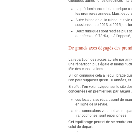
Quelques autres lignes directrices inté
La prédominance de la rubrique « d
les premières années. Mais, depuis
Autre fait notable, la rubrique « v
sessions entre 2013 et 2015, est t
Deux rubriques sont restées plus sta
données de 0,73 %), et à l’opposé
De grands axes dégagés des premiè
La répartition des accès au site par ann
une répartition plus égale et moins fluc
tête des consultations.
Si l’on conjugue cela à l’équilibrage q
l’on peut supposer qu’en 10 années, et 
En effet, l’on voit naviguer sur le site
concernées en premier lieu par
Takam 
ces lecteurs se répartissent de ma
en ligne de la revue.
des connexions venant d’autres pa
francophones, sont répertoriées.
Cet équilibrage permet de se rendre comp
celui de départ.