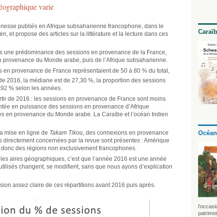
éographique varie
nesse publiés en Afrique subsaharienne francophone, dans le
Caraï
, et propose des articles sur la littérature et la lecture dans ces
s une prédominance des sessions en provenance de la France,
 en provenance du Monde arabe, puis de l’Afrique subsaharienne.
ns en provenance de France représentaient de 50 à 80 % du total,
 de 2016, la médiane est de 27,30 %, la proportion des sessions
8,92 % selon les années.
partir de 2016 : les sessions en provenance de France sont moins
ontée en puissance des sessions en provenance d’Afrique
es en provenance du Monde arabe. La Caraïbe et l’océan Indien
Océan
la mise en ligne de
Takam Tikou
, des connexions en provenance
es directement concernées par la revue sont présentes : Amérique
, donc des régions non exclusivement francophones.
 les aires géographiques, c’est que l’année 2016 est une année
utilisés changent, se modifient, sans que nous ayons d’explication
on assez claire de ces répartitions avant 2016 puis après.
l’occasi
patrimo