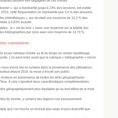
ressantes peuvent être dégagées de ces chiffres :
ossier », qui a représenté jusqu’à 23% des sessions, est visible
 2016, cette fréquentation ne représente que 3,4 % des sessions.
ie des bibliothèques », qui récoltait une moyenne de 10,3 % des
ombée à 0,83% ensuite.
bles : la « vie du livre » (avec une moyenne sur la totalité des
, les bibliographies par zone avec une moyenne de 14,70 %.
res constatations
ée et par rubrique montre au fil du temps un certain équilibrage,
tuante. L’on peut noter aussi que la rubrique « bibliographie » est en
ue nous avons mis en lumière dans la provenance des utilisateurs,
surtout depuis 2016, la revue a trouvé son public.
 des lecteurs en provenance de toutes les aires géographiques
Tikou
. À cela s’ajoutent deux caractéristiques complémentaires :
nière géographiquement plus équitable qu’au tout début de la mise
rties du monde, y compris des régions non exclusivement
te que l’on touche un lectorat plus large et plus diversifié que