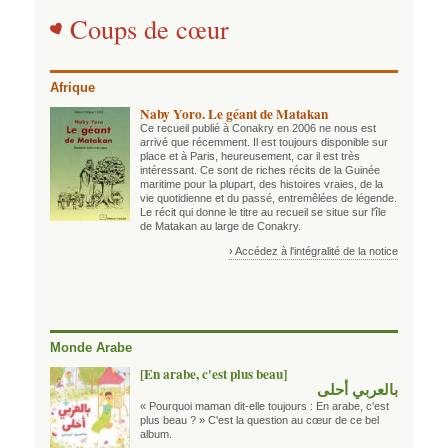
Coups de cœur
Afrique
Naby Yoro. Le géant de Matakan
Ce recueil publié à Conakry en 2006 ne nous est
arrivé que récemment. Il est toujours disponible sur
place et à Paris, heureusement, car il est très
intéressant. Ce sont de riches récits de la Guinée
maritime pour la plupart, des histoires vraies, de la
vie quotidienne et du passé, entremêlées de légende.
Le récit qui donne le titre au recueil se situe sur l'île
de Matakan au large de Conakry.
› Accédez à l'intégralité de la notice
Monde Arabe
[En arabe, c'est plus beau]
بالعربي أحلى
« Pourquoi maman dit-elle toujours : En arabe, c'est
plus beau ? » C'est la question au cœur de ce bel
album.