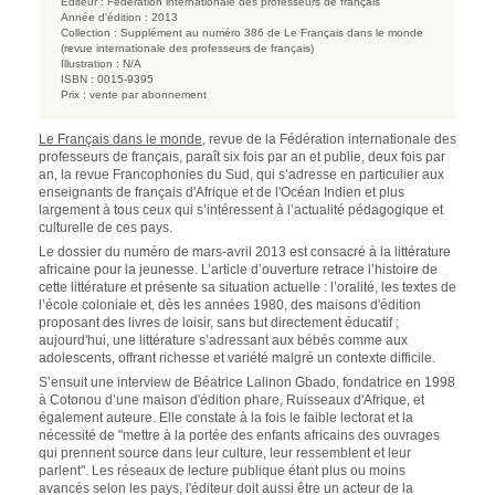
Éditeur :
Fédération internationale des professeurs de français
Année d'édition :
2013
Collection :
Supplément au numéro 386 de Le Français dans le monde
(revue internationale des professeurs de français)
Illustration :
N/A
ISBN :
0015-9395
Prix :
vente par abonnement
Le Français dans le monde
, revue de la Fédération internationale des
professeurs de français, paraît six fois par an et publie, deux fois par
an, la revue Francophonies du Sud, qui s’adresse en particulier aux
enseignants de français d'Afrique et de l'Océan Indien et plus
largement à tous ceux qui s’intéressent à l’actualité pédagogique et
culturelle de ces pays.
Le dossier du numéro de mars-avril 2013 est consacré à la littérature
africaine pour la jeunesse. L’article d’ouverture retrace l’histoire de
cette littérature et présente sa situation actuelle : l’oralité, les textes de
l’école coloniale et, dès les années 1980, des maisons d'édition
proposant des livres de loisir, sans but directement éducatif ;
aujourd'hui, une littérature s’adressant aux bébés comme aux
adolescents, offrant richesse et variété malgré un contexte difficile.
S’ensuit une interview de Béatrice Lalinon Gbado, fondatrice en 1998
à Cotonou d’une maison d'édition phare, Ruisseaux d'Afrique, et
également auteure. Elle constate à la fois le faible lectorat et la
nécessité de "mettre à la portée des enfants africains des ouvrages
qui prennent source dans leur culture, leur ressemblent et leur
parlent". Les réseaux de lecture publique étant plus ou moins
avancés selon les pays, l'éditeur doit aussi être un acteur de la