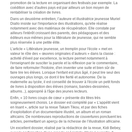
promotion de la lecture en organisant des festivals par exemple. La
coédition avec d'autres pays est par ailleurs un bon moyen de
rentabiliser la création de livres.
Dans un deuxième entretien, l’auteure et illustratrice jeunesse Muriel
Diallo insiste sur l'importance des illustrations, qu'elle réalise
notamment avec des matériaux de récupération. Elle constate par
ailleurs l'intérêt croissant des parents, des pédagogues et des
éditeurs eux-mêmes pour la littérature de jeunesse, qui ne semble
plus réservée à une petite élite.
L’article « Littérature jeunesse, un tremplin pour l'école » met en
valeur le rôle des « œuvres originales d’auteurs » dans la classe :
activité d'éveil par excellence, la lecture permet notamment à
l'enseignant de susciter la parole et la réflexion par le commentaire,
de faire reformuler l'histoire, d'en inventer une suite et bien sûr de
faire lire les élèves. Lorsque l'enfant est plus âgé, il peut lire seul des
ouvrages plus longs, ce dont il tire fierté et autonomie. De la
maternelle au lycée, il est conseillé de trouver à l'école un petit fonds
de livres à disposition des élèves (romans, bandes-dessinées,
albums...), approprié à l'âge des jeunes lecteurs.
Enfin, « 10 livres coups de cœur » présente dix titres très
soigneusement choisis. Le dossier est complété par « L’appétit vient
en lisant », article sur la revue Takam Tikou, et par des fiches
d’exploitation d’un documentaire illustré, un album et un roman
africains. De nombreuses reproductions de couvertures ponctuent les
articles, permettant un aperçu de la richesse de l’illustration africaine.
Un excellent dossier, réalisé par la rédactrice de la revue, Kidi Bebey,