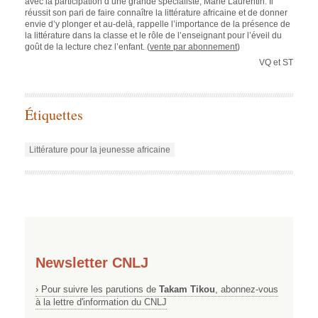
avec la participation d’une grande spécialiste, Marie Laurentin. Il
réussit son pari de faire connaître la littérature africaine et de donner
envie d’y plonger et au-delà, rappelle l’importance de la présence de
la littérature dans la classe et le rôle de l’enseignant pour l’éveil du
goût de la lecture chez l’enfant. (
vente par abonnement
)
VQ et ST
Étiquettes
Littérature pour la jeunesse africaine
Newsletter CNLJ
› Pour suivre les parutions de
Takam Tikou
, abonnez-vous
à la lettre d'information du CNLJ