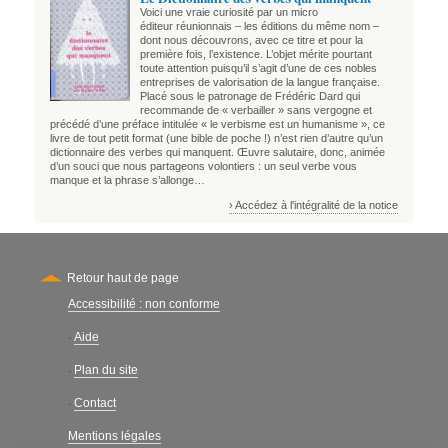
Voici une vraie curiosité par un micro
éditeur réunionnais – les éditions du même nom –
dont nous découvrons, avec ce titre et pour la
première fois, l’existence. L’objet mérite pourtant
toute attention puisqu’il s’agit d’une de ces nobles
entreprises de valorisation de la langue française.
Placé sous le patronage de Frédéric Dard qui
recommande de « verbailler » sans vergogne et
précédé d’une préface intitulée « le verbisme est un humanisme », ce
livre de tout petit format (une bible de poche !) n’est rien d’autre qu’un
dictionnaire des verbes qui manquent. Œuvre salutaire, donc, animée
d’un souci que nous partageons volontiers : un seul verbe vous
manque et la phrase s’allonge…
› Accédez à l'intégralité de la notice
Retour haut de page
Accessibilité : non conforme
Secondary
Aide
-
Plan du site
-
Contact
-
Mentions légales