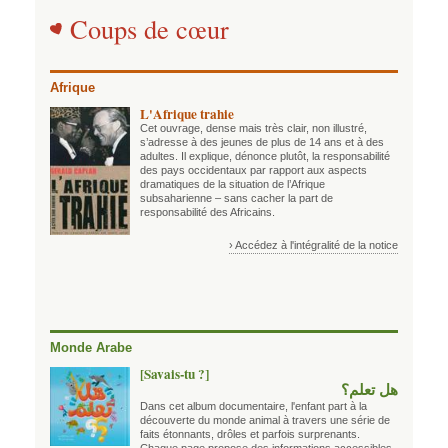
Coups de cœur
Afrique
L'Afrique trahie
Cet ouvrage, dense mais très clair, non illustré,
s’adresse à des jeunes de plus de 14 ans et à des
adultes. Il explique, dénonce plutôt, la responsabilité
des pays occidentaux par rapport aux aspects
dramatiques de la situation de l’Afrique
subsaharienne – sans cacher la part de
responsabilité des Africains.
› Accédez à l'intégralité de la notice
Monde Arabe
[Savais-tu ?]
هل تعلم؟
Dans cet album documentaire, l'enfant part à la
découverte du monde animal à travers une série de
faits étonnants, drôles et parfois surprenants.
Chaque page propose des informations accessibles