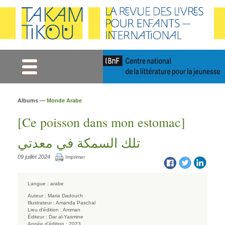
Gestion des cookies
Albums —
Monde Arabe
[Ce poisson dans mon estomac]
تلك السمكة في معدتي
09 juillet 2024
Imprimer
Langue :
arabe
Auteur :
Maria Dadouch
Illustrateur :
Amanda Paschal
Lieu d'édition :
Amman
Éditeur :
Dar al-Yasmine
Année d'édition :
2023