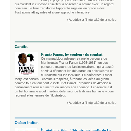
qui éveillent la curiosité et invitent à observer la nature avec un regard
nouveau. Le livre transforme l'apprentissage en jeu grâce à des
illustrations attrayantes et à une approche interactive.
› Accédez à l'intégralité de la notice
Caraïbe
Frantz Fanon, les couleurs du combat
Ce manga biographique retrace le parcours du
Martiniquais Frantz Fanon (1925-1961), un des
penseurs majeurs de l’anticolonialisme, qui a passé
sa vie à dénoncer les désastres du colonialisme et
du racisme sur les individus. Le scénariste, Olivier
Mery, est parvenu, comme il l’espérait, à rendre les idées du grand
homme tout en touchant le lecteur et Daniel Fernandes de Almeida a
parfaitement réussi à mettre en images son scénario. L’ensemble est
un bel hommage à cet « ardent défenseur de la dignité humaine » pour
reprendre les termes de l’illustrateur.
› Accédez à l'intégralité de la notice
Océan Indien
Île était une fois... l'histoire naturelle de La