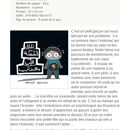
Nombre de pages :
33 p.
Illustration :
Couleur
Format :
22 x 22 cm
ISBN :
978-9957-682-67-5
Âge de lecture :
À partir de 9 ans.
C’est un petit garçon qui nous
fait part de son problème : il a
un poisson dans l’estomac qui
lui donne mal au cœur et des
sueurs froides. Notre héros est
parcouru de tremblements, les
battements de son cœur
s’accélèrent… Il essaie de
parler de son malaise à sa
grand-mère, à son père, à son
meilleur ami, mais personne
ne le comprend ! Et voilà qu’un
autre poisson rejoint le
premier, puis encore un autre,
puis un autre… Le mal-être va crescendo, isolant notre héros de ses
amis et l’obligeant à se mettre en retrait de la vie. C’est sa maman qui
saura l’écouter : elle l’emmènera chez un psychologue qui trouvera le
moyen, à travers le dessin, d’apprendre au garçon à gérer ses
angoisses sans leur laisser prendre le dessus. Et le jour où notre
héros rencontre une petite fille qui lui parle des oiseaux qu’elle a
dans l’estomac, il sait comment l’aider…