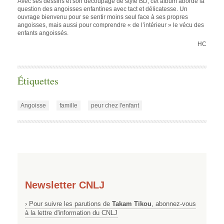
Avec ses dessins et son découpage de style BD, cet album aborde la
question des angoisses enfantines avec tact et délicatesse. Un
ouvrage bienvenu pour se sentir moins seul face à ses propres
angoisses, mais aussi pour comprendre « de l’intérieur » le vécu des
enfants angoissés.
HC
Étiquettes
Angoisse
famille
peur chez l'enfant
Newsletter CNLJ
› Pour suivre les parutions de
Takam Tikou
, abonnez-vous
à la lettre d'information du CNLJ