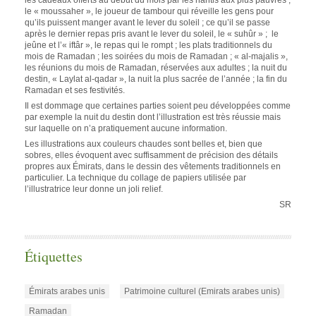
le « moussaher », le joueur de tambour qui réveille les gens pour
qu’ils puissent manger avant le lever du soleil ; ce qu’il se passe
après le dernier repas pris avant le lever du soleil, le « suhûr » ; le
jeûne et l’« iftâr », le repas qui le rompt ; les plats traditionnels du
mois de Ramadan ; les soirées du mois de Ramadan ; « al-majalis »,
les réunions du mois de Ramadan, réservées aux adultes ; la nuit du
destin, « Laylat al-qadar », la nuit la plus sacrée de l’année ; la fin du
Ramadan et ses festivités.
Il est dommage que certaines parties soient peu développées comme
par exemple la nuit du destin dont l’illustration est très réussie mais
sur laquelle on n’a pratiquement aucune information.
Les illustrations aux couleurs chaudes sont belles et, bien que
sobres, elles évoquent avec suffisamment de précision des détails
propres aux Émirats, dans le dessin des vêtements traditionnels en
particulier. La technique du collage de papiers utilisée par
l’illustratrice leur donne un joli relief.
SR
Étiquettes
Émirats arabes unis
Patrimoine culturel (Emirats arabes unis)
Ramadan