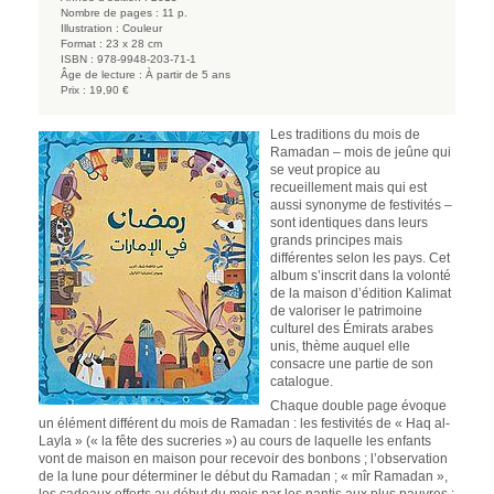
Nombre de pages :
11 p.
Illustration :
Couleur
Format :
23 x 28 cm
ISBN :
978-9948-203-71-1
Âge de lecture :
À partir de 5 ans
Prix :
19,90 €
Les traditions du mois de
Ramadan – mois de jeûne qui
se veut propice au
recueillement mais qui est
aussi synonyme de festivités –
sont identiques dans leurs
grands principes mais
différentes selon les pays. Cet
album s’inscrit dans la volonté
de la maison d’édition Kalimat
de valoriser le patrimoine
culturel des Émirats arabes
unis, thème auquel elle
consacre une partie de son
catalogue.
Chaque double page évoque
un élément différent du mois de Ramadan : les festivités de « Haq al-
Layla » (« la fête des sucreries ») au cours de laquelle les enfants
vont de maison en maison pour recevoir des bonbons ; l’observation
de la lune pour déterminer le début du Ramadan ; « mîr Ramadan »,
les cadeaux offerts au début du mois par les nantis aux plus pauvres ;