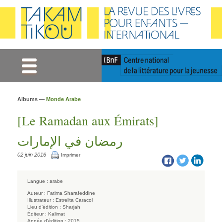
Gestion des cookies
Albums —
Monde Arabe
[Le Ramadan aux Émirats]
رمضان في الإمارات
02 juin 2016
Imprimer
Langue :
arabe
Auteur :
Fatima Sharafeddine
Illustrateur :
Estrelita Caracol
Lieu d'édition :
Sharjah
Éditeur :
Kalimat
Année d'édition :
2015