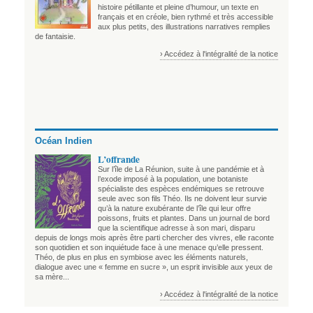
histoire pétillante et pleine d’humour, un texte en
français et en créole, bien rythmé et très accessible
aux plus petits, des illustrations narratives remplies
de fantaisie.
› Accédez à l'intégralité de la notice
Océan Indien
L’offrande
Sur l’île de La Réunion, suite à une pandémie et à
l’exode imposé à la population, une botaniste
spécialiste des espèces endémiques se retrouve
seule avec son fils Théo. Ils ne doivent leur survie
qu’à la nature exubérante de l’île qui leur offre
poissons, fruits et plantes. Dans un journal de bord
que la scientifique adresse à son mari, disparu
depuis de longs mois après être parti chercher des vivres, elle raconte
son quotidien et son inquiétude face à une menace qu’elle pressent.
Théo, de plus en plus en symbiose avec les éléments naturels,
dialogue avec une « femme en sucre », un esprit invisible aux yeux de
sa mère...
› Accédez à l'intégralité de la notice