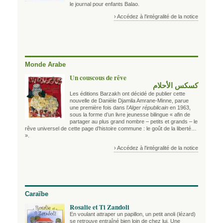
le journal pour enfants Balao.
› Accédez à l'intégralité de la notice
Monde Arabe
Un couscous de rêve
كسكس الأحلام
Les éditions Barzakh ont décidé de publier cette
nouvelle de Danièle Djamila Amrane-Minne, parue
une première fois dans l’
Alger républicain
en 1963,
sous la forme d’un livre jeunesse bilingue « afin de
partager au plus grand nombre – petits et grands – le
rêve universel de cette page d’histoire commune : le goût de la liberté…
».
› Accédez à l'intégralité de la notice
Caraïbe
Rosalie et Ti Zandoli
En voulant attraper un papillon, un petit anoli (lézard)
se retrouve entraîné bien loin de chez lui. Une