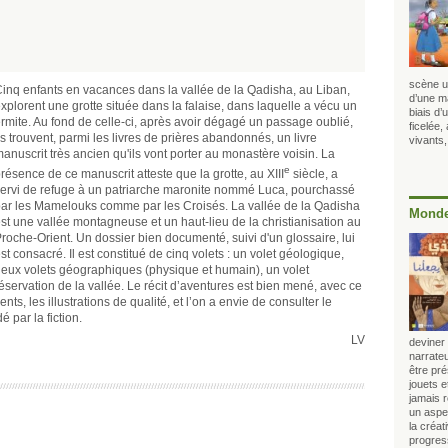
scène u
inq enfants en vacances dans la vallée de la Qadisha, au Liban,
d’une m
xplorent une grotte située dans la falaise, dans laquelle a vécu un
biais d’
rmite. Au fond de celle-ci, après avoir dégagé un passage oublié,
ficelée,
ls trouvent, parmi les livres de prières abandonnés, un livre
vivants,
anuscrit très ancien qu'ils vont porter au monastère voisin. La
e
résence de ce manuscrit atteste que la grotte, au XIII
siècle, a
ervi de refuge à un patriarche maronite nommé Luca, pourchassé
ar les Mamelouks comme par les Croisés. La vallée de la Qadisha
Monde
st une vallée montagneuse et un haut-lieu de la christianisation au
roche-Orient. Un dossier bien documenté, suivi d'un glossaire, lui
st consacré. Il est constitué de cinq volets : un volet géologique,
eux volets géographiques (physique et humain), un volet
préservation de la vallée. Le récit d’aventures est bien mené, avec ce
ts, les illustrations de qualité, et l’on a envie de consulter le
 par la fiction.
LV
deviner 
narrateu
être pr
jouets 
jamais 
un aspec
la créat
progress