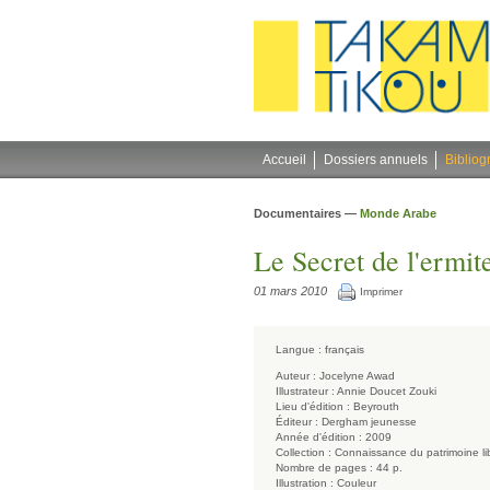
Gestion des cookies
Accueil
Dossiers annuels
Bibliog
Documentaires —
Monde Arabe
Le Secret de l'ermit
01 mars 2010
Imprimer
Langue :
français
Auteur :
Jocelyne Awad
Illustrateur :
Annie Doucet Zouki
Lieu d'édition :
Beyrouth
Éditeur :
Dergham jeunesse
Année d'édition :
2009
Collection :
Connaissance du patrimoine li
Nombre de pages :
44 p.
Illustration :
Couleur