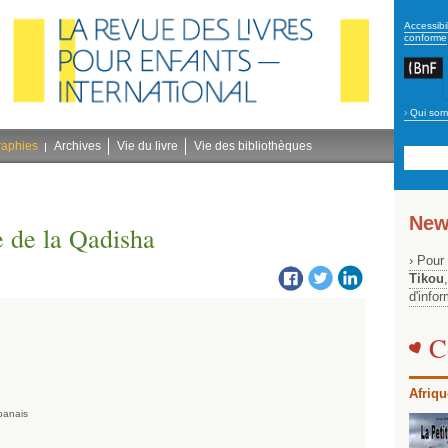
secon
Accessibil
conforme
›
Qui som
Navig
bleu
raphies
Archives
Vie du livre
Vie des bibliothèques
New
e de la Qadisha
› Pour
Tikou
d'info
C
Afriqu
banais