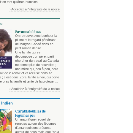
t en tant qu’êtres humains.
› Accédez à l'intégralité de la notice
be
Savannah blues
On retrouve avec bonheur la
plume et le regard pénétrant
de Maryse Condé dans ce
petit roman dense.
Une famille qui se
décompose : un père, parti
chercher du travail au Canada
ne donne plus de nouvelles ;
une mère qui, peu à peu, perd
oir de le revoir et vit recluse dans sa
; c’est donc Zora, la fille aînée, qui porte
e bras la famille et tente de la protéger…
› Accédez à l'intégralité de la notice
 Indien
Carabistouilles de
légumes péï
Un magnifique recueil de
recettes autour des légumes
d’antan qui sont présents
autour de nous mais que l’on a