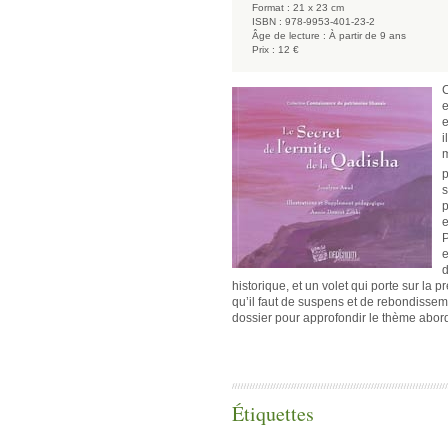
Format :
21 x 23 cm
ISBN :
978-9953-401-23-2
Âge de lecture :
À partir de 9 ans
Prix :
12 €
C
e
e
i
m
p
s
p
e
P
e
d
historique, et un volet qui porte sur la 
qu’il faut de suspens et de rebondissemen
dossier pour approfondir le thème abordé
Étiquettes