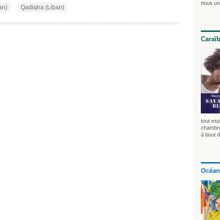
nous uni
an)
Qadiqha (Liban)
Caraï
tout esp
chambre 
à bout d
Océan