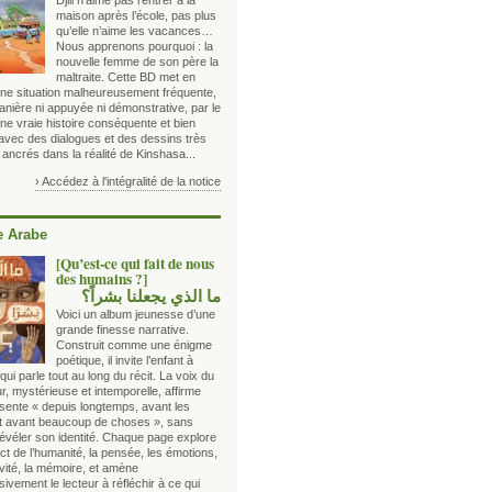
Djili n’aime pas rentrer à la
maison après l’école, pas plus
qu’elle n’aime les vacances…
Nous apprenons pourquoi : la
nouvelle femme de son père la
maltraite. Cette BD met en
ne situation malheureusement fréquente,
anière ni appuyée ni démonstrative, par le
une vraie histoire conséquente et bien
 avec des dialogues et des dessins très
 ancrés dans la réalité de Kinshasa...
› Accédez à l'intégralité de la notice
 Arabe
[Qu’est-ce qui fait de nous
des humains ?]
ما الذي يجعلنا بشراً؟
Voici un album jeunesse d’une
grande finesse narrative.
Construit comme une énigme
poétique, il invite l’enfant à
qui parle tout au long du récit. La voix du
r, mystérieuse et intemporelle, affirme
ésente « depuis longtemps, avant les
et avant beaucoup de choses », sans
révéler son identité. Chaque page explore
t de l’humanité, la pensée, les émotions,
ivité, la mémoire, et amène
ivement le lecteur à réfléchir à ce qui