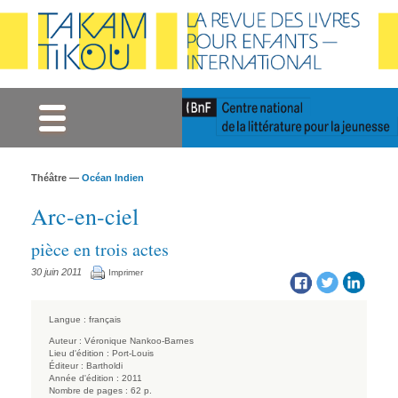
Gestion des cookies
Théâtre —
Océan Indien
Arc-en-ciel
pièce en trois actes
30 juin 2011
Imprimer
Langue :
français
Auteur :
Véronique Nankoo-Barnes
Lieu d'édition :
Port-Louis
Éditeur :
Bartholdi
Année d'édition :
2011
Nombre de pages :
62 p.