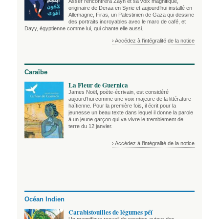
Asser rencontrera Zayn et sa voix magnifique,
originaire de Deraa en Syrie et aujourd’hui installé en
Allemagne, Firas, un Palestinien de Gaza qui dessine
des portraits incroyables avec le marc de café, et
Dayy, égyptienne comme lui, qui chante elle aussi.
› Accédez à l'intégralité de la notice
Caraïbe
La Fleur de Guernica
James Noël, poète-écrivain, est considéré
aujourd’hui comme une voix majeure de la littérature
haïtienne. Pour la première fois, il écrit pour la
jeunesse un beau texte dans lequel il donne la parole
à un jeune garçon qui va vivre le tremblement de
terre du 12 janvier.
› Accédez à l'intégralité de la notice
Océan Indien
Carabistouilles de légumes péï
Un magnifique recueil de recettes autour des