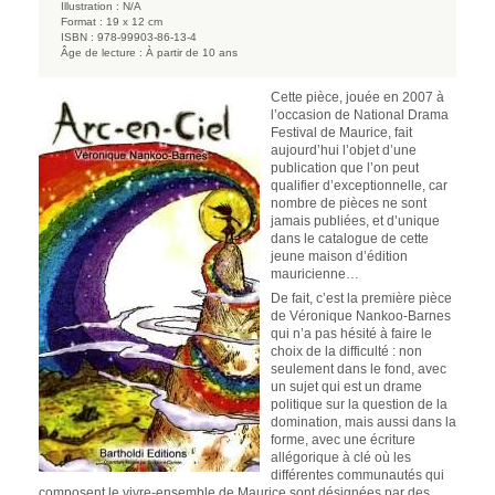
Illustration :
N/A
Format :
19 x 12 cm
ISBN :
978-99903-86-13-4
Âge de lecture :
À partir de 10 ans
Cette pièce, jouée en 2007 à
l’occasion de National Drama
Festival de Maurice, fait
aujourd’hui l’objet d’une
publication que l’on peut
qualifier d’exceptionnelle, car
nombre de pièces ne sont
jamais publiées, et d’unique
dans le catalogue de cette
jeune maison d’édition
mauricienne…
De fait, c’est la première pièce
de Véronique Nankoo-Barnes
qui n’a pas hésité à faire le
choix de la difficulté : non
seulement dans le fond, avec
un sujet qui est un drame
politique sur la question de la
domination, mais aussi dans la
forme, avec une écriture
allégorique à clé où les
différentes communautés qui
composent le vivre-ensemble de Maurice sont désignées par des