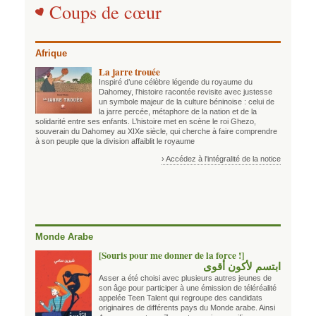
Coups de cœur
Afrique
La jarre trouée
Inspiré d’une célèbre légende du royaume du
Dahomey, l’histoire racontée revisite avec justesse
un symbole majeur de la culture béninoise : celui de
la jarre percée, métaphore de la nation et de la
solidarité entre ses enfants. L’histoire met en scène le roi Ghezo,
souverain du Dahomey au XIXe siècle, qui cherche à faire comprendre
à son peuple que la division affaiblit le royaume
› Accédez à l'intégralité de la notice
Monde Arabe
[Souris pour me donner de la force !]
ابتسم لأكون أقوى
Asser a été choisi avec plusieurs autres jeunes de
son âge pour participer à une émission de téléréalité
appelée Teen Talent qui regroupe des candidats
originaires de différents pays du Monde arabe. Ainsi