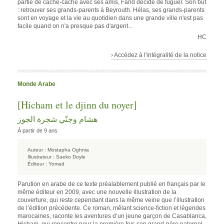
partie de cache-cache avec ses amis, Farid décide de fuguer. Son but
: retrouver ses grands-parents à Beyrouth. Hélas, ses grands-parents
sont en voyage et la vie au quotidien dans une grande ville n'est pas
facile quand on n'a presque pas d'argent...
HC
› Accédez à l'intégralité de la notice
Monde Arabe
[Hicham et le djinn du noyer]
هشام وجنّي شجرة الجوز
À partir de 9 ans
Auteur :
Mostapha Oghnia
Illustrateur :
Saeko Doyle
Éditeur :
Yomad
Parution en arabe de ce texte préalablement publié en français par le
même éditeur en 2009, avec une nouvelle illustration de la
couverture, qui reste cependant dans la même veine que l’illustration
de l’édition précédente. Ce roman, mêlant science-fiction et légendes
marocaines, raconte les aventures d’un jeune garçon de Casablanca,