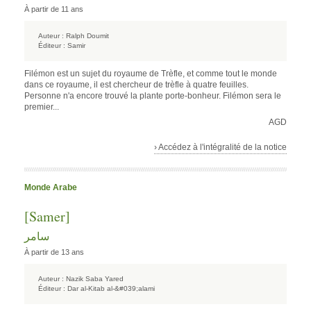
À partir de 11 ans
Auteur :
Ralph Doumit
Éditeur :
Samir
Filémon est un sujet du royaume de Trèfle, et comme tout le monde
dans ce royaume, il est chercheur de trèfle à quatre feuilles.
Personne n'a encore trouvé la plante porte-bonheur. Filémon sera le
premier...
AGD
› Accédez à l'intégralité de la notice
Monde Arabe
[Samer]
سامر
À partir de 13 ans
Auteur :
Nazik Saba Yared
Éditeur :
Dar al-Kitab al-&#039;alami