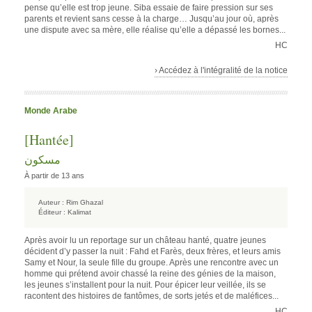
pense qu’elle est trop jeune. Siba essaie de faire pression sur ses
parents et revient sans cesse à la charge… Jusqu’au jour où, après
une dispute avec sa mère, elle réalise qu’elle a dépassé les bornes...
HC
› Accédez à l'intégralité de la notice
Monde Arabe
[Hantée]
مسكون
À partir de 13 ans
Auteur :
Rim Ghazal
Éditeur :
Kalimat
Après avoir lu un reportage sur un château hanté, quatre jeunes
décident d’y passer la nuit : Fahd et Farès, deux frères, et leurs amis
Samy et Nour, la seule fille du groupe. Après une rencontre avec un
homme qui prétend avoir chassé la reine des génies de la maison,
les jeunes s’installent pour la nuit. Pour épicer leur veillée, ils se
racontent des histoires de fantômes, de sorts jetés et de maléfices...
HC