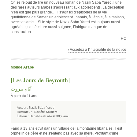
On se réjouit de lire un nouveau roman de Nazik Saba Yared, l’une
des rares auteurs arabes s’adressant aux adolescents. La déception
n’en est que plus grande… Il s’agit ici d’épisodes de la vie
quotidienne de Samer, un adolescent libanais, à l’école, à la maison,
avec ses amis... Si le style de Nazik Saba Yared est toujours aussi
agréable, son écriture aussi soignée, l’intrigue manque de
construction.
HC
› Accédez à l'intégralité de la notice
Monde Arabe
[Les Jours de Beyrouth]
أيّام بيروت
À partir de 11 ans
Auteur :
Nazik Saba Yared
Illustrateur :
Société Solidere
Éditeur :
Dar al-Kitab al-&#039;alami
Farid a 13 ans et vit dans un village de la montagne libanaise. Il est
orphelin de père et ne s'entend pas avec sa mère. Profitant d'une