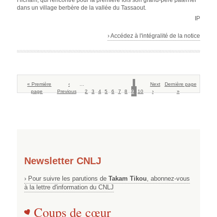
Hicham, qui rencontre pour la première fois son grand-père paternel
dans un village berbère de la vallée du Tassaout.
IP
› Accédez à l'intégralité de la notice
Pagination
Première
« Première
Page
‹
…
Page
Page
Page
Page
Page
Page
Page
Page
Page
Page
Next
Dernière
Dernière page
page
page
Previous
précédente
2
3
4
5
6
7
8
9
courante
10
suivante
›
page
»
Newsletter CNLJ
› Pour suivre les parutions de
Takam Tikou
, abonnez-vous
à la lettre d'information du CNLJ
Coups de cœur