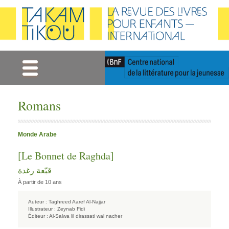
Gestion des cookies
Romans
Monde Arabe
[Le Bonnet de Raghda]
قبّعة رغدة
À partir de 10 ans
Auteur :
Taghreed Aaref Al-Najjar
Illustrateur :
Zeynab Fidi
Éditeur :
Al-Salwa lil dirassati wal nacher