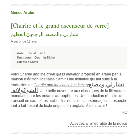
Monde Arabe
[Charlie et le grand ascenseur de verre]
تشارلي والمصعد الزجاجيّ العظيم
À partir de 11 ans
Auteur :
Roald Dahl
Illustrateur :
Quentin Blake
Éditeur :
Samir
Voici
Charlie and the great glass elevator
, proposé en arabe par la
maison d’édition libanaise Samir. Une initiative qui fait suite à la
تشارلي ومصنع
traduction de
Charlie and the chocolate factory
الشوكولاته
. Une belle ouverture aux classiques de la littérature
mondiale pour les enfants arabophones. Une traduction réussie, qui
transcrit en caractères arabes les noms des personnages et respecte
tout à fait l’esprit du texte original en anglais. À découvrir !
HC
› Accédez à l'intégralité de la notice