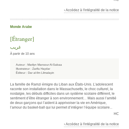
› Accédez à l'intégralité de la notice
Monde Arabe
[Étranger]
غريب
À partir de 10 ans
Auteur :
Marilyn Mansour Al-Sabaa
Illustrateur :
Zarifa Haydar
Éditeur :
Dar al-Ilm Lilmalayin
La famille de Ramzi émigre du Liban aux États-Unis. L’adolescent
raconte son installation dans le Massachusetts, le choc culturel, la
nostalgie, les débuts difficiles dans un système scolaire différent, le
sentiment d’être étranger à son environnement… Mais aussi l’amitié
de deux garçons qui l’aident à apprivoiser la vie en Amérique,
l’amour du basket-ball qui lui permet d’intégrer l’équipe scolaire...
HC
› Accédez à l'intégralité de la notice