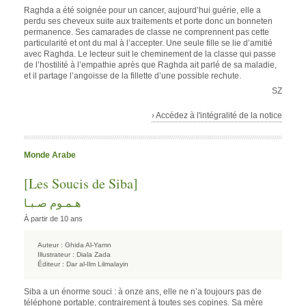
Raghda a été soignée pour un cancer, aujourd’hui guérie, elle a
perdu ses cheveux suite aux traitements et porte donc un bonneten
permanence. Ses camarades de classe ne comprennent pas cette
particularité et ont du mal à l’accepter. Une seule fille se lie d’amitié
avec Raghda. Le lecteur suit le cheminement de la classe qui passe
de l’hostilité à l’empathie après que Raghda ait parlé de sa maladie,
et il partage l’angoisse de la fillette d’une possible rechute.
SZ
› Accédez à l'intégralité de la notice
Monde Arabe
[Les Soucis de Siba]
هـمـوم صـبـا
À partir de 10 ans
Auteur :
Ghida Al-Yamn
Illustrateur :
Diala Zada
Éditeur :
Dar al-Ilm Lilmalayin
Siba a un énorme souci : à onze ans, elle ne n’a toujours pas de
téléphone portable, contrairement à toutes ses copines. Sa mère