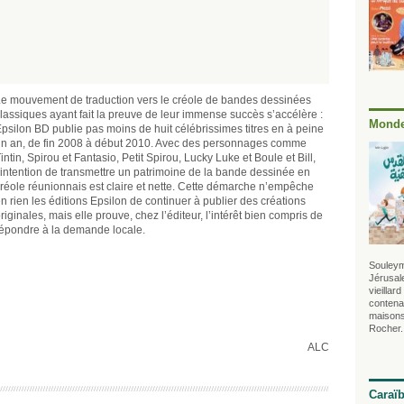
e mouvement de traduction vers le créole de bandes dessinées
lassiques ayant fait la preuve de leur immense succès s’accélère :
Monde
psilon BD publie pas moins de huit célébrissimes titres en à peine
n an, de fin 2008 à début 2010. Avec des personnages comme
intin, Spirou et Fantasio, Petit Spirou, Lucky Luke et Boule et Bill,
’intention de transmettre un patrimoine de la bande dessinée en
réole réunionnais est claire et nette. Cette démarche n’empêche
n rien les éditions Epsilon de continuer à publier des créations
riginales, mais elle prouve, chez l’éditeur, l’intérêt bien compris de
épondre à la demande locale.
Souleym
Jérusale
vieillar
contenan
maisons
Rocher.
ALC
Caraï