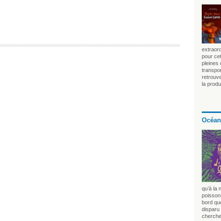
extraord
pour cet
pleines
transpo
retrouv
la produ
Océan
qu’à la 
poissons
bord que
disparu 
chercher