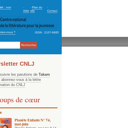
dary_2
ité : non
-
-
Plan du
-
Aide
site
Contact
mes-nous ?
ISSN : 2107-6685
ation
sletter CNLJ
 suivre les parutions de
Takam
, abonnez-vous à la lettre
rmation du CNLJ
oups de cœur
e
Planète Enfants N° 74,
mai-juin