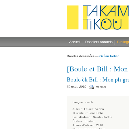
Gestion des cookies
Accueil
Dossiers annuels
Bibliog
Bandes dessinées —
Océan Indien
[Boule et Bill : Mon
Boule èk Bill : Mon pli gr
30 mars 2010
Imprimer
Langue :
créole
Auteur :
Laurent Verron
Illustrateur :
Jean Roba
Lieu d'édition :
Sainte-Clotilde
Éditeur :
Epsilon
Année d'édition :
2010