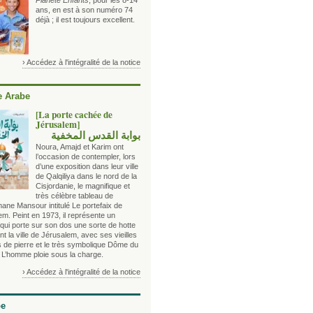
Planète Enfants
, pour les 8-14
ans, en est à son numéro 74
déjà ; il est toujours excellent.
› Accédez à l'intégralité de la notice
 Arabe
[La porte cachée de
Jérusalem]
بوابة القدس المخفية
Noura, Amajd et Karim ont
l’occasion de contempler, lors
d’une exposition dans leur ville
de Qalqiliya dans le nord de la
Cisjordanie, le magnifique et
très célèbre tableau de
ane Mansour intitulé Le portefaix de
m. Peint en 1973, il représente un
d qui porte sur son dos une sorte de hotte
t la ville de Jérusalem, avec ses vieilles
 de pierre et le très symbolique Dôme du
 L’homme ploie sous la charge.
› Accédez à l'intégralité de la notice
be