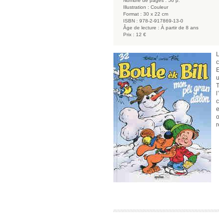
Nombre de pages :
56 p.
Illustration :
Couleur
Format :
30 x 22 cm
ISBN :
978-2-917869-13-0
Âge de lecture :
À partir de 8 ans
Prix :
12 €
L
c
E
u
T
l
c
e
o
r