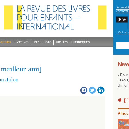
secon
Accessibil
conforme
›
Qui som
Navig
bleu
raphies
Archives
Vie du livre
Vie des bibliothèques
New
 meilleur ami]
› Pour
an dalon
Tikou
d'info
C
Afriqu