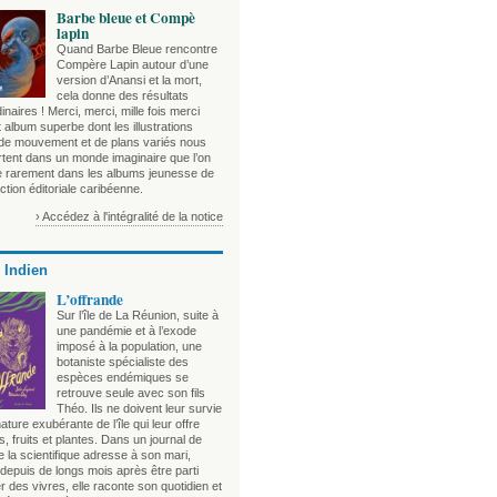
Barbe bleue et Compè
lapin
Quand Barbe Bleue rencontre
Compère Lapin autour d’une
version d’Anansi et la mort,
cela donne des résultats
inaires ! Merci, merci, mille fois merci
 album superbe dont les illustrations
 de mouvement et de plans variés nous
rtent dans un monde imaginaire que l’on
e rarement dans les albums jeunesse de
ction éditoriale caribéenne.
› Accédez à l'intégralité de la notice
 Indien
L’offrande
Sur l’île de La Réunion, suite à
une pandémie et à l’exode
imposé à la population, une
botaniste spécialiste des
espèces endémiques se
retrouve seule avec son fils
Théo. Ils ne doivent leur survie
nature exubérante de l’île qui leur offre
, fruits et plantes. Dans un journal de
 la scientifique adresse à son mari,
depuis de longs mois après être parti
 des vivres, elle raconte son quotidien et