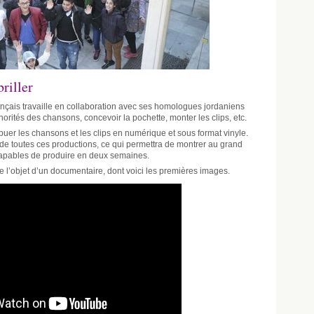
briller
ançais travaille en collaboration avec ses homologues jordaniens
sonorités des chansons, concevoir la pochette, monter les clips, etc.
buer les chansons et les clips en numérique et sous format vinyle.
e de toutes ces productions, ce qui permettra de montrer au grand
capables de produire en deux semaines.
ire l’objet d’un documentaire, dont voici les premières images.