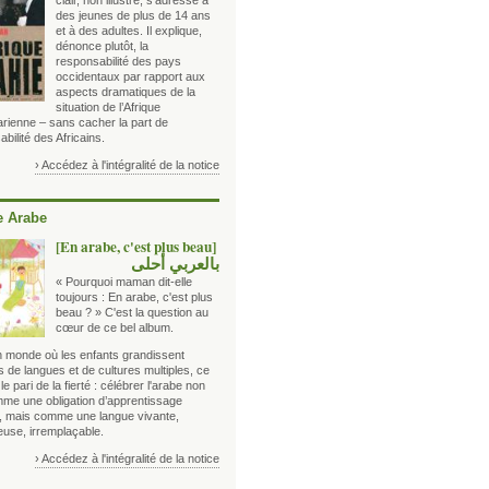
clair, non illustré, s’adresse à
des jeunes de plus de 14 ans
et à des adultes. Il explique,
dénonce plutôt, la
responsabilité des pays
occidentaux par rapport aux
aspects dramatiques de la
situation de l’Afrique
rienne – sans cacher la part de
bilité des Africains.
› Accédez à l'intégralité de la notice
 Arabe
[En arabe, c'est plus beau]
بالعربي أحلى
« Pourquoi maman dit-elle
toujours : En arabe, c'est plus
beau ? » C'est la question au
cœur de ce bel album.
 monde où les enfants grandissent
 de langues et de cultures multiples, ce
t le pari de la fierté : célébrer l'arabe non
me une obligation d’apprentissage
e, mais comme une langue vivante,
euse, irremplaçable.
› Accédez à l'intégralité de la notice