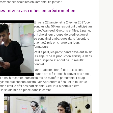
es vacances scolaires en Jordanie, fin janvier.
es intensives riches en création et en
Entre le 22 janvier et le 2 février 2017, ce
sont au total 56 jeunes qui ont participé au
projet Wameed. Garçons et filles, à parité,
ont choisi leur groupe de prédilection et
se sont ainsi embarqués dans l’aventure
et ont été pris en charge par leurs
formateurs.
Petit à petit, les participants devaient saisir
les enjeux de la production artistique dans
leur discipline et aboutir à un résultat
concret.
Dans l’atelier chargé des textes, les
jeunes ont été formés à trouver des rimes,
et ainsi à raconter leurs histoires de manière percutante. Le rap
 rythme que chacun doit trouver. Apprendre à écouter la musique
tion était le défi des participants. Ceci leur a permis d’être
 le studio mis en place dans le centre.