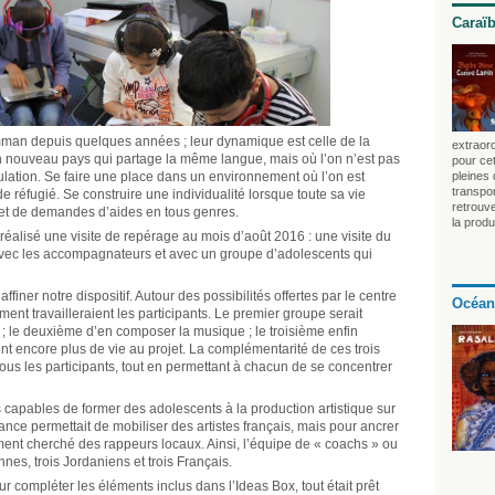
Caraï
Amman depuis quelques années ; leur dynamique est celle de la
extraord
un nouveau pays qui partage la même langue, mais où l’on n’est pas
pour cet
pulation. Se faire une place dans un environnement où l’on est
pleines
transpo
 réfugié. Se construire une individualité lorsque toute sa vie
retrouv
et de demandes d’aides en tous genres.
la produ
éalisé une visite de repérage au mois d’août 2016 : une visite du
vec les accompagnateurs et avec un groupe d’adolescents qui
finer notre dispositif. Autour des possibilités offertes par le centre
Océan
nt travailleraient les participants. Le premier groupe serait
 ; le deuxième d’en composer la musique ; le troisième enfin
ent encore plus de vie au projet. La complémentarité de ces trois
us les participants, tout en permettant à chacun de se concentrer
s capables de former des adolescents à la production artistique sur
rance permettait de mobiliser des artistes français, mais pour ancrer
ent cherché des rappeurs locaux. Ainsi, l’équipe de « coachs » ou
nes, trois Jordaniens et trois Français.
r compléter les éléments inclus dans l’Ideas Box, tout était prêt