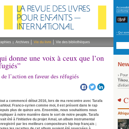
secon
Accessibil
conforme
›
Qui som
Navig
bleu
raphies
Archives
Vie du livre
Vie des bibliothèques
ui donne une voix à ceux que l’on
fugiés”
New
 de l’action en faveur des réfugiés
› Pour
Tikou
d'info
C
Tout a commencé début 2016, lors de ma rencontre avec Tarafa
ahloul. Franco-syrien comme moi, il est présent dans le rap
epuis plus de quinze ans. Ensemble, nous souhaitions nous
Afriqu
mpliquer à notre manière dans le sort de notre peuple. Tarafa
vait été à l’initiative du projet Amal, un album instrumental
nregistré par les meilleurs compositeurs hip-hop français ;
outes les recettes de cet album avaient été reversées à