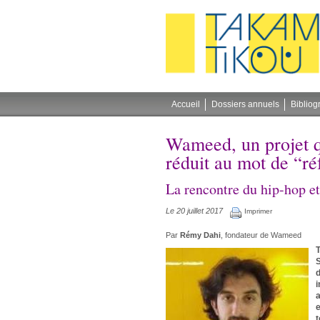
Gestion des cookies
Accueil
Dossiers annuels
Bibliog
Wameed, un projet q
réduit au mot de “ré
La rencontre du hip-hop et
Le 20 juillet 2017
Imprimer
Par
Rémy Dahi
, fondateur de Wameed
S
d
i
a
e
t