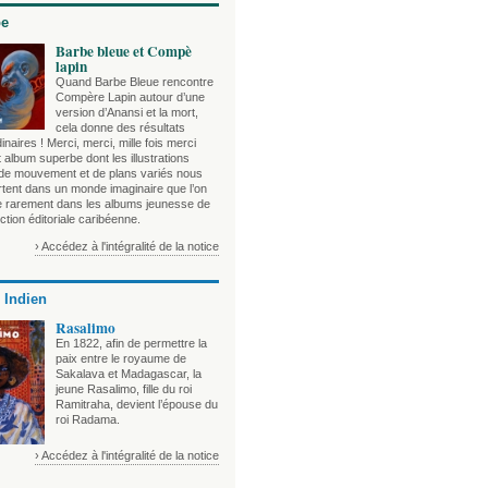
be
Barbe bleue et Compè
lapin
Quand Barbe Bleue rencontre
Compère Lapin autour d’une
version d’Anansi et la mort,
cela donne des résultats
inaires ! Merci, merci, mille fois merci
 album superbe dont les illustrations
 de mouvement et de plans variés nous
rtent dans un monde imaginaire que l’on
e rarement dans les albums jeunesse de
ction éditoriale caribéenne.
› Accédez à l'intégralité de la notice
 Indien
Rasalimo
En 1822, afin de permettre la
paix entre le royaume de
Sakalava et Madagascar, la
jeune Rasalimo, fille du roi
Ramitraha, devient l’épouse du
roi Radama.
› Accédez à l'intégralité de la notice