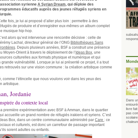
’association syrienne
A Syrian Dream
, qui déploie des
programmes éducatifs auprès des jeunes réfugiés syriens en
urquie.
ette fois, je lui ai proposé d’aller plus loin : permettre à des
éfugiés de produire et d’enregistrer eux-mêmes un album complet
e musique hip-hop.
subsaha
’est alors qu’est intervenue une rencontre décisive : celle de
responsa
érémy Lachal, directeur général de l’ONG
Bibliothèques Sans
rontières
. Depuis plusieurs années, BSF a construit une présence
u Moyen-Orient à travers le déploiement de l’
Ideas Box
, une
sources culturelles aux formats physique et numérique et qui
Monde
grande vulnérabilité. Lorsque je lui ai présenté ce projet, il a tout
es retrouvés sur une vision commune : la création artistique comme
 né, comme l’étincelle que nous voulons voir dans les yeux des
n artistique.
an, Jordanie
Dans un
nspirée du contexte local
entourés
livre fai
r la première expérimentation avec BSF à Amman, dans le quartier
pas com
ui accueille un grand nombre de réfugiés irakiens et syriens. C’est
scolair
deas Box, dans un centre communautaire administré par
Care
: ce
chaleur
ociaux et culturels, est donc un carrefour de passage important
u’ils soient adultes ou enfants.