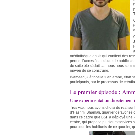
l
T
C
r
d
C
J
F
a
médiathèque en kit qui contient des res
permet l’accès à la culture de publics en 
de suite été séduit car nous nous somm
moyen de se construire.
Wameed
, « étincelle » en arabe, était
participants, par le processus de créatio
Le premier épisode : Amm
Une expérimentation directement i
Très vite, nous avons choisi de réalise
d’Hashmi Shamali, quartier défavorisé q
dans ce cadre que BSF a déployé une I
centre, qui propose plusieurs services s
pour tous les habitants de ce quartier, q