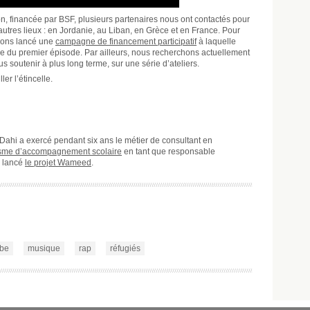
on, financée par BSF, plusieurs partenaires nous ont contactés pour
autres lieux : en Jordanie, au Liban, en Grèce et en France. Pour
avons lancé une
campagne de financement participatif
à laquelle
yle du premier épisode. Par ailleurs, nous recherchons actuellement
us soutenir à plus long terme, sur une série d’ateliers.
er l’étincelle.
Dahi a exercé pendant six ans le métier de consultant en
sme d’accompagnement scolaire
en tant que responsable
a lancé
le projet Wameed
.
be
musique
rap
réfugiés