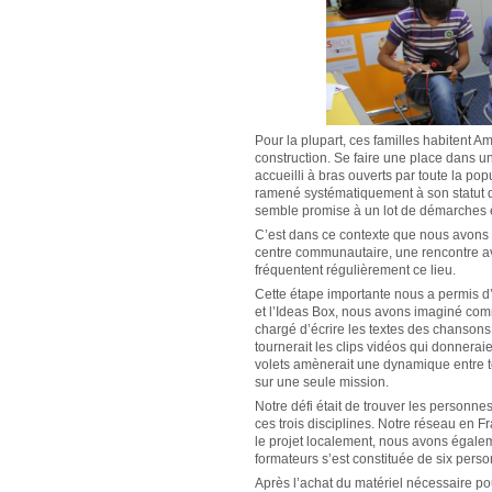
Pour la plupart, ces familles habitent 
construction. Se faire une place dans 
accueilli à bras ouverts par toute la po
ramené systématiquement à son statut de
semble promise à un lot de démarches 
C’est dans ce contexte que nous avons r
centre communautaire, une rencontre a
fréquentent régulièrement ce lieu.
Cette étape importante nous a permis d’af
et l’Ideas Box, nous avons imaginé comme
chargé d’écrire les textes des chansons
tournerait les clips vidéos qui donnerai
volets amènerait une dynamique entre to
sur une seule mission.
Notre défi était de trouver les personne
ces trois disciplines. Notre réseau en F
le projet localement, nous avons égalem
formateurs s’est constituée de six person
Après l’achat du matériel nécessaire pou