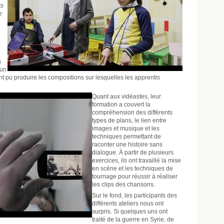
ts
e
n
 un
ont pu produire les compositions sur lesquelles les apprentis
Quant aux vidéastes, leur
formation a couvert la
compréhension des différents
types de plans, le lien entre
images et musique et les
techniques permettant de
raconter une histoire sans
dialogue. À partir de plusieurs
exercices, ils ont travaillé la mise
en scène et les techniques de
tournage pour réussir à réaliser
les clips des chansons.
Sur le fond, les participants des
différents ateliers nous ont
surpris. Si quelques uns ont
traité de la guerre en Syrie, de