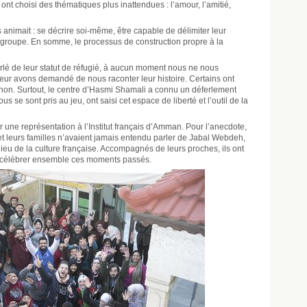
ont choisi des thématiques plus inattendues : l’amour, l’amitié,
s animait : se décrire soi-même, être capable de délimiter leur
 groupe. En somme, le processus de construction propre à la
lé de leur statut de réfugié, à aucun moment nous ne nous
eur avons demandé de nous raconter leur histoire. Certains ont
s non. Surtout, le centre d’Hasmi Shamali a connu un déferlement
ous se sont pris au jeu, ont saisi cet espace de liberté et l’outil de la
par une représentation à l’Institut français d’Amman. Pour l’anecdote,
et leurs familles n’avaient jamais entendu parler de Jabal Webdeh,
 lieu de la culture française. Accompagnés de leurs proches, ils ont
 et célébrer ensemble ces moments passés.