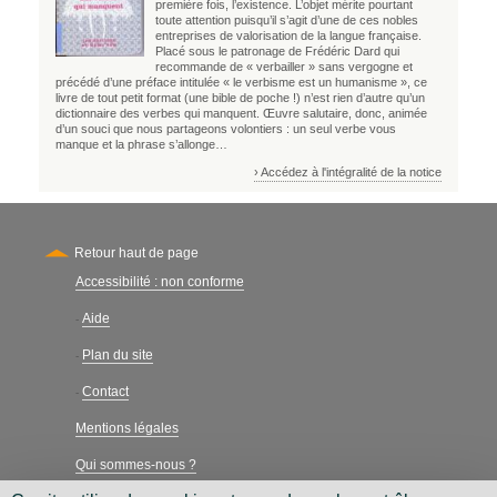
première fois, l’existence. L’objet mérite pourtant
toute attention puisqu’il s’agit d’une de ces nobles
entreprises de valorisation de la langue française.
Placé sous le patronage de Frédéric Dard qui
recommande de « verbailler » sans vergogne et
précédé d’une préface intitulée « le verbisme est un humanisme », ce
livre de tout petit format (une bible de poche !) n’est rien d’autre qu’un
dictionnaire des verbes qui manquent. Œuvre salutaire, donc, animée
d’un souci que nous partageons volontiers : un seul verbe vous
manque et la phrase s’allonge…
› Accédez à l'intégralité de la notice
Retour haut de page
Accessibilité : non conforme
Secondary
Aide
-
Plan du site
-
Contact
-
Mentions légales
Qui sommes-nous ?