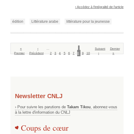
› Accédez à l'intégralité de l'article
édition
Littérature arabe
littérature pour la jeunesse
Pagination
Première
«
Page
‹
…
Page
Page
Page
Page
Page
Page
Page
Page
Page
Page
Suivant
Dernière
Dernier
Premier
page
Précédent
précédente
2
3
4
5
6
7
8
courante
9
10
suivante
›
page
»
Newsletter CNLJ
› Pour suivre les parutions de
Takam Tikou
, abonnez-vous
à la lettre d'information du CNLJ
Coups de cœur