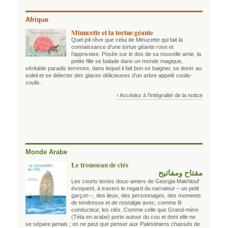
Afrique
Minucette et la tortue géante
Quel joli rêve que celui de Minucette qui fait la
connaissance d’une tortue géante rose et
l’apprivoise. Posée sur le dos de sa nouvelle amie, la
petite fille se balade dans un monde magique,
véritable paradis terrestre, dans lequel il fait bon se baigner, se dorer au
soleil et se délecter des glaces délicieuses d’un arbre appelé coulis-
coulis.
› Accédez à l'intégralité de la notice
Monde Arabe
Le trousseau de clés
مفتاح ومفاتيح
Les courts textes doux-amers de Georgia Makhlouf
évoquent, à travers le regard du narrateur – un petit
garçon –, des lieux, des personnages, des moments
de tendresse et de nostalgie avec, comme fil
conducteur, les clés. Comme celle que Grand-mère
(Téta en arabe) porte autour du cou et dont elle ne
se sépare jamais ; on ne peut que penser aux Palestiniens chassés de