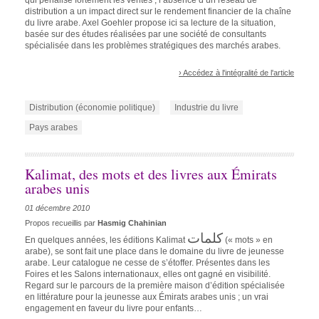
qui pénalise fortement les ventes ; l’absence d’un réseau de
distribution a un impact direct sur le rendement financier de la chaîne
du livre arabe. Axel Goehler propose ici sa lecture de la situation,
basée sur des études réalisées par une société de consultants
spécialisée dans les problèmes stratégiques des marchés arabes.
› Accédez à l'intégralité de l'article
Distribution (économie politique)
Industrie du livre
Pays arabes
Kalimat, des mots et des livres aux Émirats
arabes unis
01 décembre 2010
Propos recueillis par
Hasmig Chahinian
كلمات
En quelques années, les éditions Kalimat
(« mots » en
arabe), se sont fait une place dans le domaine du livre de jeunesse
arabe. Leur catalogue ne cesse de s’étoffer. Présentes dans les
Foires et les Salons internationaux, elles ont gagné en visibilité.
Regard sur le parcours de la première maison d’édition spécialisée
en littérature pour la jeunesse aux Émirats arabes unis ; un vrai
engagement en faveur du livre pour enfants…