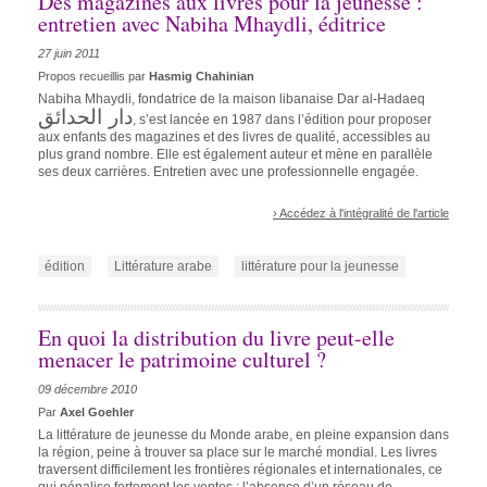
Des magazines aux livres pour la jeunesse :
entretien avec Nabiha Mhaydli, éditrice
27 juin 2011
Propos recueillis par
Hasmig Chahinian
Nabiha Mhaydli, fondatrice de la maison libanaise Dar al-Hadaeq
دار الحدائق
, s’est lancée en 1987 dans l’édition pour proposer
aux enfants des magazines et des livres de qualité, accessibles au
plus grand nombre. Elle est également auteur et mène en parallèle
ses deux carrières. Entretien avec une professionnelle engagée.
› Accédez à l'intégralité de l'article
édition
Littérature arabe
littérature pour la jeunesse
En quoi la distribution du livre peut-elle
menacer le patrimoine culturel ?
09 décembre 2010
Par
Axel Goehler
La littérature de jeunesse du Monde arabe, en pleine expansion dans
la région, peine à trouver sa place sur le marché mondial. Les livres
traversent difficilement les frontières régionales et internationales, ce