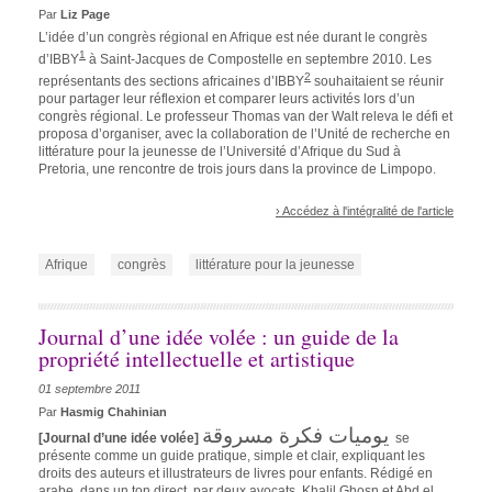
Par
Liz Page
L’idée d’un congrès régional en Afrique est née durant le congrès
1
d’IBBY
à Saint-Jacques de Compostelle en septembre 2010. Les
2
représentants
des sections africaines d’IBBY
souhaitaient se réunir
pour partager leur réflexion et comparer leurs activités lors d’un
congrès régional. Le professeur Thomas van der Walt releva le défi et
proposa d’organiser, avec la collaboration de l’Unité de recherche en
littérature pour la jeunesse de l’Université d’Afrique du Sud à
Pretoria, une rencontre de trois jours dans la province de Limpopo.
› Accédez à l'intégralité de l'article
Afrique
congrès
littérature pour la jeunesse
Journal d’une idée volée : un guide de la
propriété intellectuelle et artistique
01 septembre 2011
Par
Hasmig Chahinian
يوميات فكرة مسروقة
[Journal d’une idée volée]
se
présente comme un guide pratique, simple et clair, expliquant les
droits des auteurs et illustrateurs de livres pour enfants. Rédigé en
arabe, dans un ton direct, par deux avocats, Khalil Ghosn et Abd el