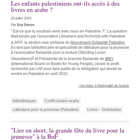
Les enfants palestiniens ont-ils accès à des
livres en arabe ?
20 juillet 2015
Par
Eva Devos
" Est-ce que tu voudrais venir avec nous en Palestine ?". La question
était posée par l'association Librarians and Archivists with Palestine
1
(LAP)
, la section new-yorkaise du
Mouvement Solidarité Palestine
.
En tant que bibliothécaire et spécialiste de littérature pour la jeunesse
à l'association flamande pour la lecture (Stichting Lezen
2
Vlaanderen)
et Présidente de la branche flamande de
IBBY
(International Board on Books for Young People), j'avais le profil
recherché par LAP pour faire partie de la délégation qui devait se
rendre en Palestine en avril 2015.
› Accédez à l'intégralité de l'article
bibliothèques
Conflit israélo-arabe
Littérature pour la jeunesse (Palestine)
Livres -- Distribution
"Lire en short, la grande fête du livre pour la
jeunesse" à la BnF