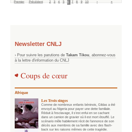
Premier
page
Précédent
précédente
2
3
4
5
6
courante
7
8
9
10
suivante
›
page
»
Newsletter CNLJ
› Pour suivre les parutions de
Takam Tikou
, abonnez-vous
à la lettre d'information du CNLJ
Coups de cœur
Afrique
Les Trois singes
Comme de nombreux enfants béninois, Gildas a été
envoyé au Nigeria pour payer une dette familiale.
Réduit à l’esclavage, il s’est enfui en se cachant
dans un camion de gravier où il est mort étouffé. Le
scénario mêle habilement récit de l’annonce de son
décès aux membres de sa famille avec des flash-
back sur les raisons mêmes de cette tragédie.