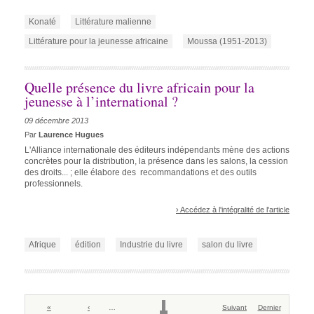
Konaté
Littérature malienne
Littérature pour la jeunesse africaine
Moussa (1951-2013)
Quelle présence du livre africain pour la
jeunesse à l’international ?
09 décembre 2013
Par
Laurence Hugues
L'Alliance internationale des éditeurs indépendants mène des actions
concrètes pour la distribution, la présence dans les salons, la cession
des droits... ; elle élabore des recommandations et des outils
professionnels.
› Accédez à l'intégralité de l'article
Afrique
édition
Industrie du livre
salon du livre
Pagination
Première
«
Page
‹
…
Page
Page
Page
Page
Page
Page
Page
Page
Page
Page
Suivant
Dernière
Dernier