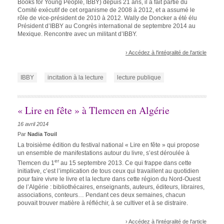
Books for Young People, IBBY) depuis 21 ans, il a fait partie du
Comité exécutif de cet organisme de 2008 à 2012, et a assumé le
rôle de vice-président de 2010 à 2012. Wally de Doncker a été élu
Président d’IBBY au Congrès international de septembre 2014 au
Mexique. Rencontre avec un militant d’IBBY.
› Accédez à l'intégralité de l'article
IBBY
incitation à la lecture
lecture publique
« Lire en fête » à Tlemcen en Algérie
16 avril 2014
Par
Nadia Touil
La troisième édition du festival national « Lire en fête » qui propose
un ensemble de manifestations autour du livre, s’est déroulée à
er
Tlemcen du 1
au 15 septembre 2013. Ce qui frappe dans cette
initiative, c’est l’implication de tous ceux qui travaillent au quotidien
pour faire vivre le livre et la lecture dans cette région du Nord-Ouest
de l’Algérie : bibliothécaires, enseignants, auteurs, éditeurs, libraires,
associations, conteurs… Pendant ces deux semaines, chacun
pouvait trouver matière à réfléchir, à se cultiver et à se distraire.
› Accédez à l'intégralité de l'article