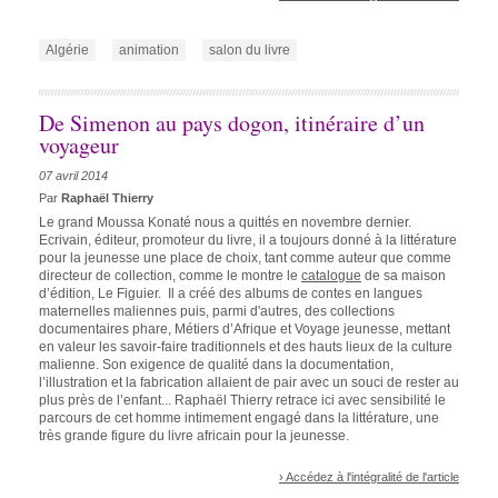
Algérie
animation
salon du livre
De Simenon au pays dogon, itinéraire d’un
voyageur
07 avril 2014
Par
Raphaël Thierry
Le grand Moussa Konaté nous a quittés en novembre dernier.
Ecrivain, éditeur, promoteur du livre, il a toujours donné à la littérature
pour la jeunesse une place de choix, tant comme auteur que comme
directeur de collection, comme le montre le
catalogue
de sa maison
d’édition, Le Figuier. Il a créé des albums de contes en langues
maternelles maliennes puis, parmi d'autres, des collections
documentaires phare, Métiers d’Afrique et Voyage jeunesse, mettant
en valeur les savoir-faire traditionnels et des hauts lieux de la culture
malienne. Son exigence de qualité dans la documentation,
l’illustration et la fabrication allaient de pair avec un souci de rester au
plus près de l’enfant... Raphaël Thierry retrace ici avec sensibilité le
parcours de cet homme intimement engagé dans la littérature, une
très grande figure du livre africain pour la jeunesse.
› Accédez à l'intégralité de l'article