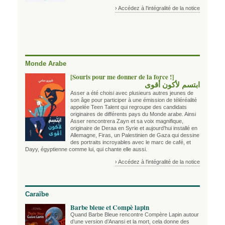
› Accédez à l'intégralité de la notice
Monde Arabe
[Souris pour me donner de la force !]
ابتسم لأكون أقوى
Asser a été choisi avec plusieurs autres jeunes de
son âge pour participer à une émission de téléréalité
appelée Teen Talent qui regroupe des candidats
originaires de différents pays du Monde arabe. Ainsi
Asser rencontrera Zayn et sa voix magnifique,
originaire de Deraa en Syrie et aujourd’hui installé en
Allemagne, Firas, un Palestinien de Gaza qui dessine
des portraits incroyables avec le marc de café, et
Dayy, égyptienne comme lui, qui chante elle aussi.
› Accédez à l'intégralité de la notice
Caraïbe
Barbe bleue et Compè lapin
Quand Barbe Bleue rencontre Compère Lapin autour
d’une version d’Anansi et la mort, cela donne des