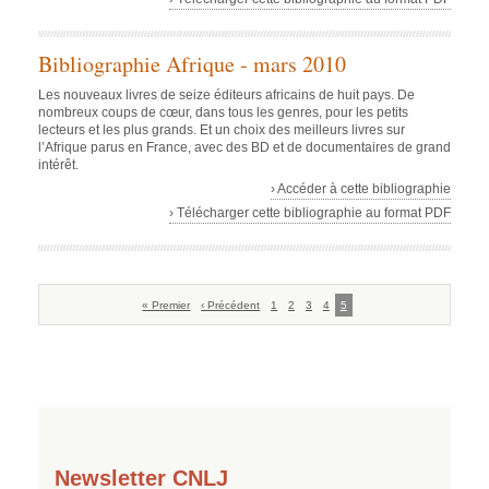
Bibliographie Afrique - mars 2010
Les nouveaux livres de seize éditeurs africains de huit pays. De
nombreux coups de cœur, dans tous les genres, pour les petits
lecteurs et les plus grands. Et un choix des meilleurs livres sur
l’Afrique parus en France, avec des BD et de documentaires de grand
intérêt.
› Accéder à cette bibliographie
› Télécharger cette bibliographie au format PDF
Pagination
Première
« Premier
Page
‹ Précédent
Page
1
Page
2
Page
3
Page
4
Page
5
page
précédente
courante
Newsletter CNLJ