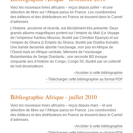
Voici les nouveaux livres africains – reçus depuis juillet – et une
sélection de titres sur l’Afrique parus en France. Les coordonnées
des éditeurs et des distributeurs en France se trouvent dans le Carnet
d’adresses.
L’Histoire, ancienne et récente, est décidément très présente. Deux
grands albums magnifiques portent sur l’empire du Mali (
Le Voyage
de l’empereur Kankou Moussa
, illustré par Christian Epanya) et sur
l’empire du Ghana (
L’Empire du Ghana
, illustré par Dialiba Konaté).
Une bande dessinée aborde l’esclavage, non pas en Afrique de
l’Ouest mais en Afrique centrale,
Mémoire de l’esclavage :
Bulambemba
de Serge Diantantu ; une seconde BD évoque
cinquante ans d’histoire du Congo,
Congo 50
, illustré par un collectif
de huit dessinateurs. .
› Accéder à cette bibliographie
› Télécharger cette bibliographie au format PDF
Bibliographie Afrique - juillet 2010
Voici les nouveaux livres africains – reçus depuis mars – et une
sélection de titres sur l’Afrique parus en France. Les coordonnées
des éditeurs et des distributeurs en France se trouvent dans le Carnet
d’adresses.
› Accéder à cette bibliographie
› Télécharger cette bibliographie au format PDF