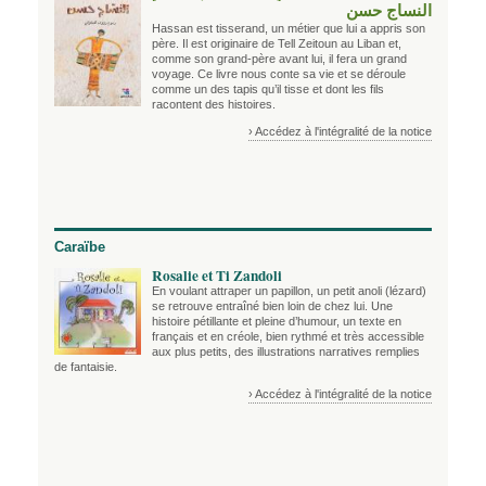
النساج حسن
Hassan est tisserand, un métier que lui a appris son
père. Il est originaire de Tell Zeitoun au Liban et,
comme son grand-père avant lui, il fera un grand
voyage. Ce livre nous conte sa vie et se déroule
comme un des tapis qu’il tisse et dont les fils
racontent des histoires.
› Accédez à l'intégralité de la notice
Caraïbe
Rosalie et Ti Zandoli
En voulant attraper un papillon, un petit anoli (lézard)
se retrouve entraîné bien loin de chez lui. Une
histoire pétillante et pleine d’humour, un texte en
français et en créole, bien rythmé et très accessible
aux plus petits, des illustrations narratives remplies
de fantaisie.
› Accédez à l'intégralité de la notice