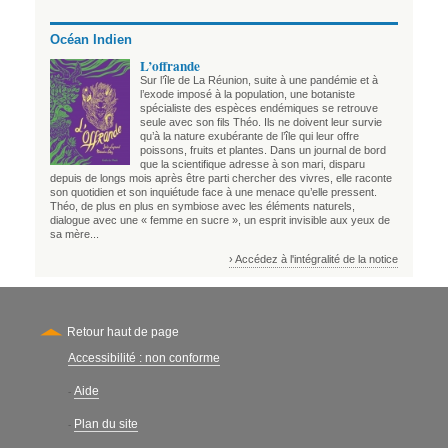
Océan Indien
L’offrande
Sur l’île de La Réunion, suite à une pandémie et à
l’exode imposé à la population, une botaniste
spécialiste des espèces endémiques se retrouve
seule avec son fils Théo. Ils ne doivent leur survie
qu’à la nature exubérante de l’île qui leur offre
poissons, fruits et plantes. Dans un journal de bord
que la scientifique adresse à son mari, disparu
depuis de longs mois après être parti chercher des vivres, elle raconte
son quotidien et son inquiétude face à une menace qu’elle pressent.
Théo, de plus en plus en symbiose avec les éléments naturels,
dialogue avec une « femme en sucre », un esprit invisible aux yeux de
sa mère...
› Accédez à l'intégralité de la notice
Retour haut de page
Accessibilité : non conforme
Secondary
Aide
-
Plan du site
-