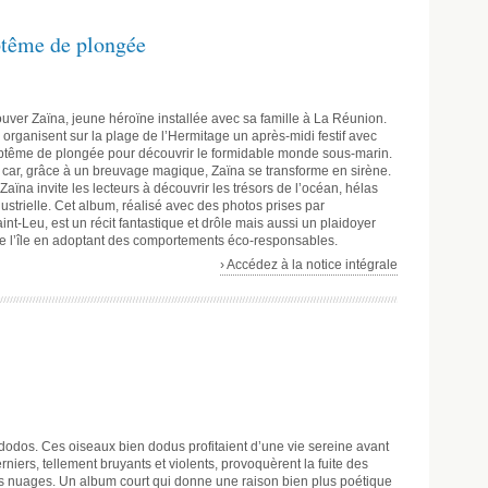
aptême de plongée
rouver Zaïna, jeune héroïne installée avec sa famille à La Réunion.
 organisent sur la plage de l’Hermitage un après-midi festif avec
aptême de plongée pour découvrir le formidable monde sous-marin.
 car, grâce à un breuvage magique, Zaïna se transforme en sirène.
aïna invite les lecteurs à découvrir les trésors de l’océan, hélas
ustrielle. Cet album, réalisé avec des photos prises par
int-Leu, est un récit fantastique et drôle mais aussi un plaidoyer
de l’île en adoptant des comportements éco-responsables.
› Accédez à la notice intégrale
es dodos. Ces oiseaux bien dodus profitaient d’une vie sereine avant
ers, tellement bruyants et violents, provoquèrent la fuite des
 les nuages. Un album court qui donne une raison bien plus poétique