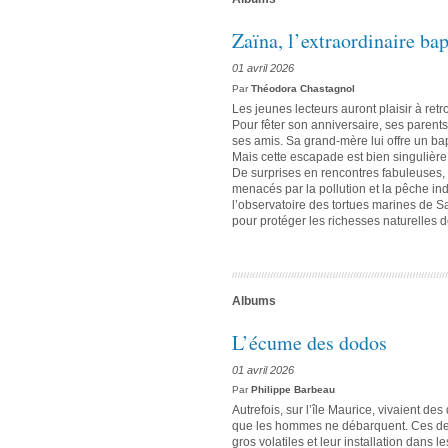
Zaïna, l’extraordinaire b
01 avril 2026
Par
Théodora Chastagnol
Les jeunes lecteurs auront plaisir à ret
Pour fêter son anniversaire, ses parents
ses amis. Sa grand-mère lui offre un b
Mais cette escapade est bien singulière
De surprises en rencontres fabuleuses, Z
menacés par la pollution et la pêche ind
l’observatoire des tortues marines de Sa
pour protéger les richesses naturelles 
Albums
L’écume des dodos
01 avril 2026
Par
Philippe Barbeau
Autrefois, sur l’île Maurice, vivaient d
que les hommes ne débarquent. Ces derni
gros volatiles et leur installation dans