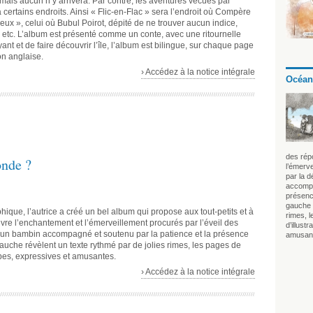
 mais aucun n’y arrivera. Par contre, les aventures vécues par
ertains endroits. Ainsi « Flic-en-Flac » sera l’endroit où Compère
x », celui où Bubul Poirot, dépité de ne trouver aucun indice,
 etc. L’album est présenté comme un conte, avec une ritournelle
yant et de faire découvrir l’île, l’album est bilingue, sur chaque page
ion anglaise.
› Accédez à la notice intégrale
Océan
des rép
nde ?
l’émerve
par la 
accompa
présenc
gauche r
ique, l’autrice a créé un bel album qui propose aux tout-petits et à
rimes, l
vre l’enchantement et l’émerveillement procurés par l’éveil des
d’illust
’un bambin accompagné et soutenu par la patience et la présence
amusan
uche révèlent un texte rythmé par de jolies rimes, les pages de
erbes, expressives et amusantes.
› Accédez à la notice intégrale