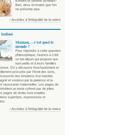
d’André et Simone Schwarz-
Bart, deux écrivains que l’on
ne présente plus.
› Accédez à l'intégralité de la notice
 Indien
Maman… c’est quoi le
monde ?
Pour répondre à cette question
philosophique, l’autrice a créé
un bel album qui propose aux
tout-petits et à leurs familles
onses. On y découvre l’enchantement et
illement procurés par l’éveil des sens,
découverte des émotions d’un bambin
gné et soutenu par la patience et la
e rassurante maternelles. Les pages de
évèlent un texte rythmé par de jolies
es pages de droite sont emplies
rations superbes, expressives et
tes.
› Accédez à l'intégralité de la notice