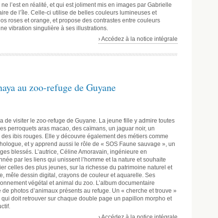
ne l’est en réalité, et qui est joliment mis en images par Gabrielle
ire de l’île. Celle-ci utilise de belles couleurs lumineuses et
dos roses et orange, et propose des contrastes entre couleurs
ne vibration singulière à ses illustrations.
› Accédez à la notice intégrale
Inaya au zoo-refuge de Guyane
 de visiter le zoo-refuge de Guyane. La jeune fille y admire toutes
des perroquets aras macao, des caïmans, un jaguar noir, un
s, des ibis rouges. Elle y découvre également des métiers comme
éthologue, et y apprend aussi le rôle de « SOS Faune sauvage », un
ges blessés. L’autrice, Céline Amoravain, ingénieure en
née par les liens qui unissent l’homme et la nature et souhaite
ier celles des plus jeunes, sur la richesse du patrimoine naturel et
rice, mêle dessin digital, crayons de couleur et aquarelle. Ses
oisonnement végétal et animal du zoo. L’album documentaire
e de photos d’animaux présents au refuge. Un « cherche et trouve »
 qui doit retrouver sur chaque double page un papillon morpho et
ctif.
› Accédez à la notice intégrale