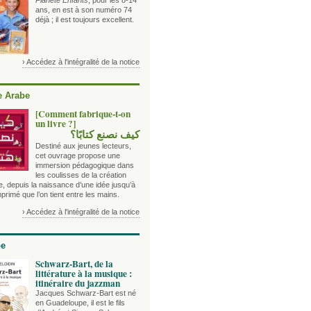
Planète Enfants
, pour les 8-14
ans, en est à son numéro 74
déjà ; il est toujours excellent.
› Accédez à l'intégralité de la notice
 Arabe
[Comment fabrique-t-on
un livre ?]
كيف نصنع كتابًا؟
Destiné aux jeunes lecteurs,
cet ouvrage propose une
immersion pédagogique dans
les coulisses de la création
re, depuis la naissance d’une idée jusqu’à
imprimé que l’on tient entre les mains.
› Accédez à l'intégralité de la notice
be
Schwarz-Bart, de la
littérature à la musique :
itinéraire du jazzman
Jacques Schwarz-Bart est né
en Guadeloupe, il est le fils