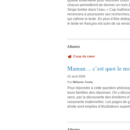
qualité essentielle pour retrouver Dodo
chacun permettront de donner un nom à c
Singe tombe dans l’eau, « Cap malheureu
renoncera à poursuivre ses recherches,
qui rythme le texte. En plus d’être distra
le texte en français est suivi de sa vers
Albums
Coup de cœur
Maman… c’est quoi le mo
01 avril 2026
Par
Mélanie Costa
Pour répondre à cette question philosoph
leurs familles des réponses. On y décou
sens, par la découverte des émotions d
rassurante maternelles. Les pages de ga
droite sont emplies d’illustrations sup
Albums