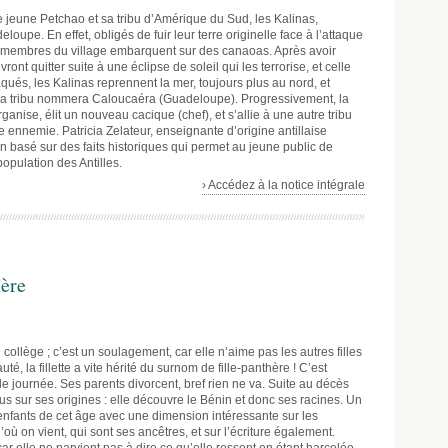
e jeune Petchao et sa tribu d’Amérique du Sud, les Kalinas,
oupe. En effet, obligés de fuir leur terre originelle face à l’attaque
s membres du village embarquent sur des canaoas. Après avoir
ront quitter suite à une éclipse de soleil qui les terrorise, et celle
aqués, les Kalinas reprennent la mer, toujours plus au nord, et
e la tribu nommera Caloucaéra (Guadeloupe). Progressivement, la
’organise, élit un nouveau cacique (chef), et s’allie à une autre tribu
e ennemie. Patricia Zelateur, enseignante d’origine antillaise
 basé sur des faits historiques qui permet au jeune public de
population des Antilles.
› Accédez à la notice intégrale
hère
collège ; c’est un soulagement, car elle n’aime pas les autres filles
é, la fillette a vite hérité du surnom de fille-panthère ! C’est
 de journée. Ses parents divorcent, bref rien ne va. Suite au décès
us sur ses origines : elle découvre le Bénin et donc ses racines. Un
fants de cet âge avec une dimension intéressante sur les
ù on vient, qui sont ses ancêtres, et sur l’écriture également.