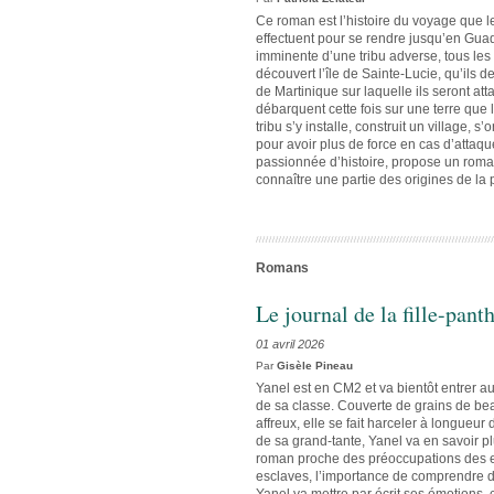
Ce roman est l’histoire du voyage que l
effectuent pour se rendre jusqu’en Guadel
imminente d’une tribu adverse, tous le
découvert l’île de Sainte-Lucie, qu’ils dev
de Martinique sur laquelle ils seront att
débarquent cette fois sur une terre qu
tribu s’y installe, construit un village, s
pour avoir plus de force en cas d’attaqu
passionnée d’histoire, propose un roman
connaître une partie des origines de la 
Romans
Le journal de la fille-pant
01 avril 2026
Par
Gisèle Pineau
Yanel est en CM2 et va bientôt entrer au 
de sa classe. Couverte de grains de beaut
affreux, elle se fait harceler à longueur
de sa grand-tante, Yanel va en savoir pl
roman proche des préoccupations des en
esclaves, l’importance de comprendre d’o