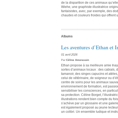
de la disparition de ces animaux qu’elle 
Wiehe, une graphiste-illustratrice origina
fantaisistes, avec, par exemple, des do
chaudes et couleurs froides qui offrent u
Albums
Les aventures d’Ethan et 
01 avril 2026
Par
Céline Amoravain
Ethan propose à sa meilleure amie Inaya
sortes d’animaux locaux : des cabiaïs, 
tamanoir, des singes capucins et atèle
celui de vétérinaire, de soigneur ou d’
centre de soins pour les animaux sauva
environnement de formation, est passion
sensibiliser les consciences, en particul
sa protection. Céline Borget, l’illustrat
illustrations rendent bien compte du f
s’achève par un glossaire et une galeri
est également proposé au jeune lecteur
un colibri. Un ensemble ludique et instru