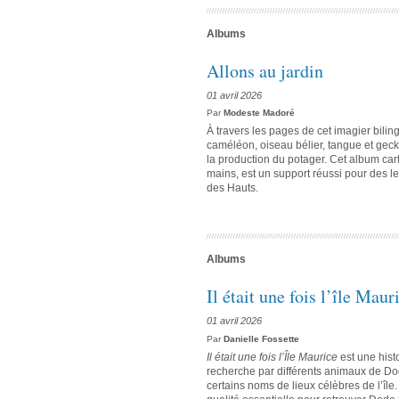
Albums
Allons au jardin
01 avril 2026
Par
Modeste Madoré
À travers les pages de cet imagier biling
caméléon, oiseau bélier, tangue et geck
la production du potager. Cet album ca
mains, est un support réussi pour des le
des Hauts.
Albums
Il était une fois l’île Maur
01 avril 2026
Par
Danielle Fossette
Il était une fois l’Île Maurice
est une hist
recherche par différents animaux de Dod
certains noms de lieux célèbres de l’îl