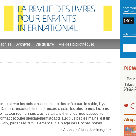
secon
Accessibil
conforme
›
Qui som
Navig
bleu
raphies
Archives
Vie du livre
Vie des bibliothèques
New
› Pour
Tikou
d'info
C
er, observer les poissons, construire des châteaux de sable, il y a
 Dans cet imagier bilingue français-créole, les plus jeunes lecteurs
e l’auteur réunionnais tous les attraits d’une journée passée au
 format découpé spécialement adapté aux plus petites mains, est un
Afriqu
e voix, partagées familialement sur la plage des Roches noires.
› Accédez à la notice intégrale