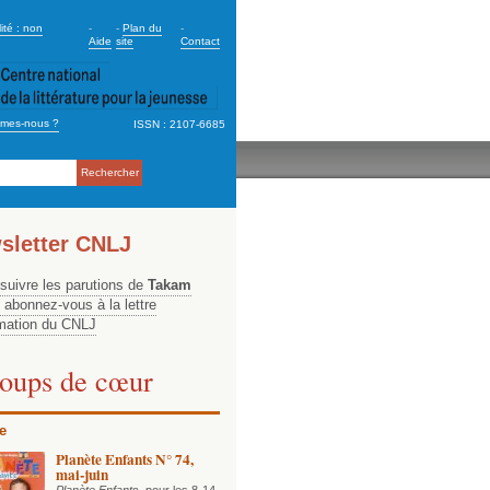
dary_2
ité : non
-
-
Plan du
-
Aide
site
Contact
mes-nous ?
ISSN : 2107-6685
ation
sletter CNLJ
 suivre les parutions de
Takam
, abonnez-vous à la lettre
rmation du CNLJ
oups de cœur
e
Planète Enfants N° 74,
mai-juin