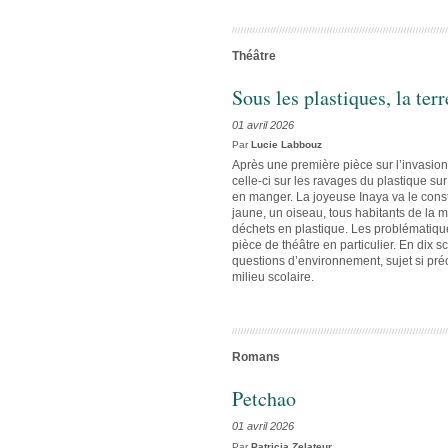
Théâtre
Sous les plastiques, la terr
01 avril 2026
Par
Lucie Labbouz
Après une première pièce sur l’invasion
celle-ci sur les ravages du plastique su
en manger. La joyeuse Inaya va le const
jaune, un oiseau, tous habitants de la
déchets en plastique. Les problématique
pièce de théâtre en particulier. En dix s
questions d’environnement, sujet si pré
milieu scolaire.
Romans
Petchao
01 avril 2026
Par
Patricia Zelateur