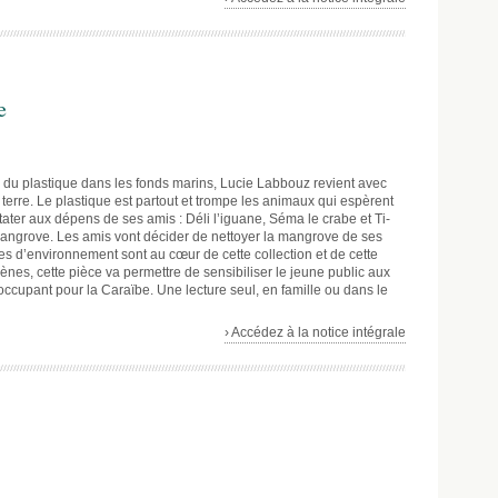
e
 du plastique dans les fonds marins, Lucie Labbouz revient avec
r terre. Le plastique est partout et trompe les animaux qui espèrent
ater aux dépens de ses amis : Déli l’iguane, Séma le crabe et Ti-
 mangrove. Les amis vont décider de nettoyer la mangrove de ses
s d’environnement sont au cœur de cette collection et de cette
cènes, cette pièce va permettre de sensibiliser le jeune public aux
occupant pour la Caraïbe. Une lecture seul, en famille ou dans le
› Accédez à la notice intégrale