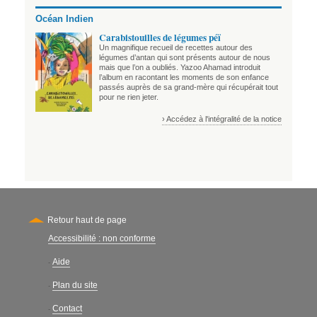
Océan Indien
Carabistouilles de légumes péï
Un magnifique recueil de recettes autour des
légumes d’antan qui sont présents autour de nous
mais que l’on a oubliés. Yazoo Ahamad introduit
l’album en racontant les moments de son enfance
passés auprès de sa grand-mère qui récupérait tout
pour ne rien jeter.
› Accédez à l'intégralité de la notice
Retour haut de page
Accessibilité : non conforme
Secondary
Aide
-
Plan du site
-
Contact
-