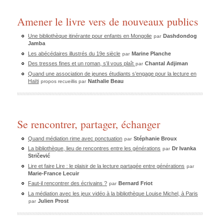
Amener le livre vers de nouveaux publics
Une bibliothèque itinérante pour enfants en Mongolie
Dashdondog
par
Jamba
Les abécédaires illustrés du 19e siècle
Marine Planche
par
Des tresses fines et un roman, s’il vous plaît
Chantal Adjiman
par
Quand une association de jeunes étudiants s’engage pour la lecture en
Haïti
Nathalie Beau
propos recueillis par
Se rencontrer, partager, échanger
Quand médiation rime avec ponctuation
Stéphanie Broux
par
La bibliothèque, lieu de rencontres entre les générations
Dr Ivanka
par
Stričević
Lire et faire Lire : le plaisir de la lecture partagée entre générations
par
Marie-France Lecuir
Faut-il rencontrer des écrivains ?
Bernard Friot
par
La médiation avec les jeux vidéo à la bibliothèque Louise Michel, à Paris
Julien Prost
par