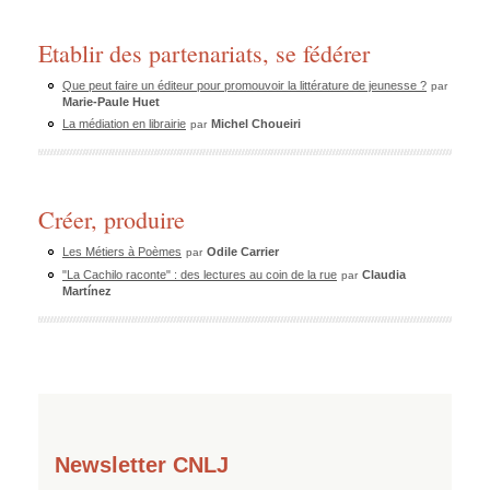
Etablir des partenariats, se fédérer
Que peut faire un éditeur pour promouvoir la littérature de jeunesse ?
par
Marie-Paule Huet
La médiation en librairie
Michel Choueiri
par
Créer, produire
Les Métiers à Poèmes
Odile Carrier
par
"La Cachilo raconte" : des lectures au coin de la rue
Claudia
par
Martínez
Newsletter CNLJ