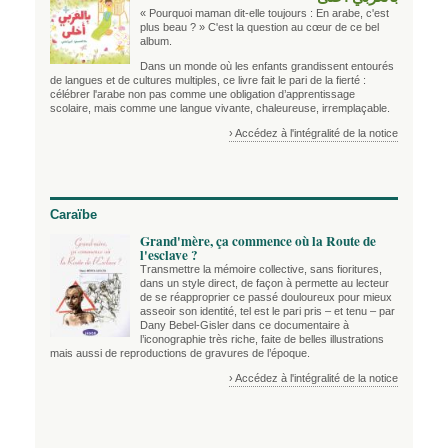
« Pourquoi maman dit-elle toujours : En arabe, c'est
plus beau ? » C'est la question au cœur de ce bel
album.
Dans un monde où les enfants grandissent entourés
de langues et de cultures multiples, ce livre fait le pari de la fierté :
célébrer l'arabe non pas comme une obligation d’apprentissage
scolaire, mais comme une langue vivante, chaleureuse, irremplaçable.
› Accédez à l'intégralité de la notice
Caraïbe
Grand'mère, ça commence où la Route de
l'esclave ?
Transmettre la mémoire collective, sans fioritures,
dans un style direct, de façon à permette au lecteur
de se réapproprier ce passé douloureux pour mieux
asseoir son identité, tel est le pari pris – et tenu – par
Dany Bebel-Gisler dans ce documentaire à
l’iconographie très riche, faite de belles illustrations
mais aussi de reproductions de gravures de l’époque.
› Accédez à l'intégralité de la notice