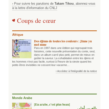
› Pour suivre les parutions de
Takam Tikou
, abonnez-vous
à la lettre d'information du CNLJ
Coups de cœur
Afrique
Des djinns de toutes les couleurs : Jinne yu
mel nune
Paru en 1997 dans une édition qui regroupait trois
histoires, cette nouvelle présentation du conte, seul,
dans un album carré plus petit, permet de mieux en
goûter la saveur. La cohabitation entre les djinns et
les hommes n’est pas facile, surtout à l’heure de la sieste quand les
petits êtres invisibles ne cessent leur vacarme…
› Accédez à l'intégralité de la notice
Monde Arabe
[En arabe, c'est plus beau]
بالعربي أحلى