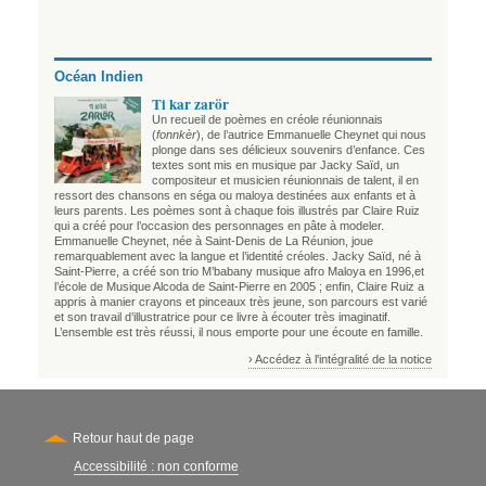
Océan Indien
Ti kar zarör
Un recueil de poèmes en créole réunionnais
(
fonnkèr
), de l’autrice Emmanuelle Cheynet qui nous
plonge dans ses délicieux souvenirs d’enfance. Ces
textes sont mis en musique par Jacky Saïd, un
compositeur et musicien réunionnais de talent, il en
ressort des chansons en séga ou maloya destinées aux enfants et à
leurs parents. Les poèmes sont à chaque fois illustrés par Claire Ruiz
qui a créé pour l’occasion des personnages en pâte à modeler.
Emmanuelle Cheynet, née à Saint-Denis de La Réunion, joue
remarquablement avec la langue et l’identité créoles. Jacky Saïd, né à
Saint-Pierre, a créé son trio M’babany musique afro Maloya en 1996,et
l’école de Musique Alcoda de Saint-Pierre en 2005 ; enfin, Claire Ruiz a
appris à manier crayons et pinceaux très jeune, son parcours est varié
et son travail d’illustratrice pour ce livre à écouter très imaginatif.
L’ensemble est très réussi, il nous emporte pour une écoute en famille.
› Accédez à l'intégralité de la notice
Retour haut de page
Accessibilité : non conforme
Secondary