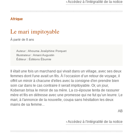
› Accédez à l'intégralité de la notice
Afrique
Le mari impitoyable
À partir de 8 ans
Auteur :
Ahouma Joséphine Porquet
Illustrateur :
Amani Augustin
Éditeur :
Éditions Éburnie
Il était une fois un marchand qui vivait dans un village, avec ses deux
femmes dont l'une avait un fils. À l’occasion d’un retour de voyage, il
offrit un miroir à chacune d'elles avec la consigne d'en prendre bien
soin car dans le cas contraire il serait impitoyable. Or, un jour,
Kobenan brisa le miroir de sa mère. La co-épouse tenta de rassurer
mère et fils en détresse avec une promesse qui ne fut qu’un leurre. Le
mari, à l'annonce de la nouvelle, coupa sans hésitation les deux
mains de sa femme...
AB
› Accédez à l'intégralité de la notice