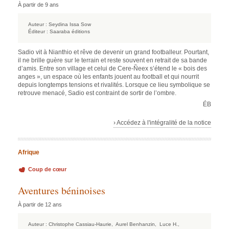
À partir de 9 ans
Auteur :
Seydina Issa Sow
Éditeur :
Saaraba éditions
Sadio vit à Nianthio et rêve de devenir un grand footballeur. Pourtant,
il ne brille guère sur le terrain et reste souvent en retrait de sa bande
d’amis. Entre son village et celui de Cere-Ñeex s’étend le « bois des
anges », un espace où les enfants jouent au football et qui nourrit
depuis longtemps tensions et rivalités. Lorsque ce lieu symbolique se
retrouve menacé, Sadio est contraint de sortir de l’ombre.
ÉB
› Accédez à l'intégralité de la notice
Afrique
Coup de cœur
Aventures béninoises
À partir de 12 ans
Auteur :
Christophe Cassiau-Haurie,
Aurel Benhanzin,
Luce H.,