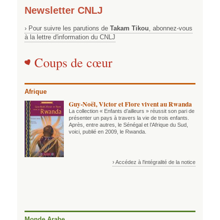
Newsletter CNLJ
› Pour suivre les parutions de
Takam Tikou
, abonnez-vous
à la lettre d'information du CNLJ
Coups de cœur
Afrique
Guy-Noël, Victor et Flore vivent au Rwanda
La collection « Enfants d’ailleurs » réussit son pari de
présenter un pays à travers la vie de trois enfants.
Après, entre autres, le Sénégal et l’Afrique du Sud,
voici, publié en 2009, le Rwanda.
› Accédez à l'intégralité de la notice
Monde Arabe