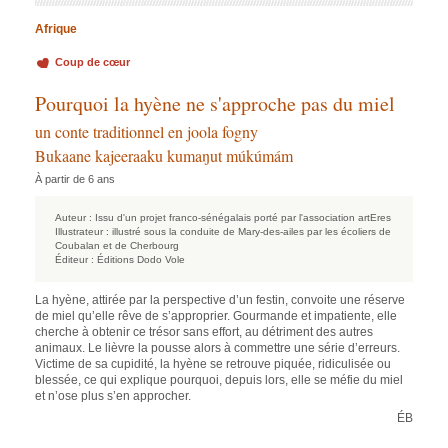
Afrique
Coup de cœur
Pourquoi la hyène ne s'approche pas du miel
un conte traditionnel en joola fogny
Bukaane kajeeraaku kumaŋut múkúmám
À partir de 6 ans
Auteur :
Issu d'un projet franco-sénégalais porté par l'association artEres
Illustrateur :
illustré sous la conduite de Mary-des-ailes par les écoliers de
Coubalan et de Cherbourg
Éditeur :
Éditions Dodo Vole
La hyène, attirée par la perspective d’un festin, convoite une réserve
de miel qu’elle rêve de s’approprier. Gourmande et impatiente, elle
cherche à obtenir ce trésor sans effort, au détriment des autres
animaux. Le lièvre la pousse alors à commettre une série d’erreurs.
Victime de sa cupidité, la hyène se retrouve piquée, ridiculisée ou
blessée, ce qui explique pourquoi, depuis lors, elle se méfie du miel
et n’ose plus s’en approcher.
ÉB