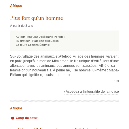
Afrique
Plus fort qu'un homme
À partir de 8 ans
Auteur :
Ahouma Joséphine Porquet
Illustrateur :
Ratelcaz production
Éditeur :
Éditions Éburnie
Sui-Bô, village des animaux, et Affèliklô, village des hommes, vivaient
en paix, jusqu’à la mort de Mimiaman, le fils unique d’Affilè, lors d’une
altercation avec les animaux. Les années sont passées ; Affilè et sa
femme ont un nouveau fils. À peine né, il se nomme lui-même : Maba-
Biékon qui signifie « je suis de retour ».
ON
› Accédez à l'intégralité de la notice
Afrique
Coup de cœur