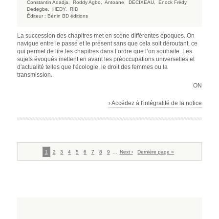
Constantin Adadja,
Roddy Agbo,
Antoane,
DECIXEAU,
Enock Frédy
Dedegbe,
HEDY,
RID
Éditeur :
Bénin BD éditions
La succession des chapitres met en scène différentes époques. On
navigue entre le passé et le présent sans que cela soit déroutant, ce
qui permet de lire les chapitres dans l’ordre que l’on souhaite. Les
sujets évoqués mettent en avant les préoccupations universelles et
d'actualité telles que l'écologie, le droit des femmes ou la
transmission.
ON
› Accédez à l'intégralité de la notice
Pagination
Page
1
Page
2
Page
3
Page
4
Page
5
Page
6
Page
7
Page
8
Page
9
…
Page
Next ›
Dernière
Dernière page »
courante
suivante
page