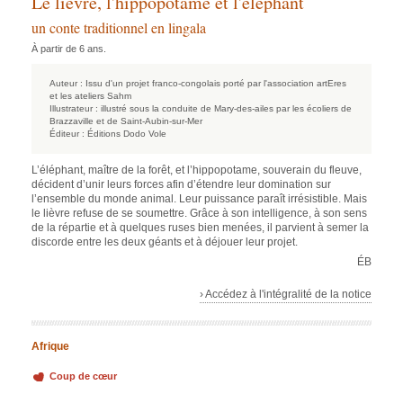
Le lièvre, l'hippopotame et l'éléphant
un conte traditionnel en lingala
À partir de 6 ans.
Auteur :
Issu d'un projet franco-congolais porté par l'association artEres
et les ateliers Sahm
Illustrateur :
illustré sous la conduite de Mary-des-ailes par les écoliers de
Brazzaville et de Saint-Aubin-sur-Mer
Éditeur :
Éditions Dodo Vole
L’éléphant, maître de la forêt, et l’hippopotame, souverain du fleuve,
décident d’unir leurs forces afin d’étendre leur domination sur
l’ensemble du monde animal. Leur puissance paraît irrésistible. Mais
le lièvre refuse de se soumettre. Grâce à son intelligence, à son sens
de la répartie et à quelques ruses bien menées, il parvient à semer la
discorde entre les deux géants et à déjouer leur projet.
ÉB
› Accédez à l'intégralité de la notice
Afrique
Coup de cœur