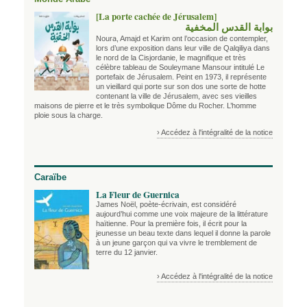
[La porte cachée de Jérusalem]
بوابة القدس المخفية
Noura, Amajd et Karim ont l’occasion de contempler,
lors d’une exposition dans leur ville de Qalqiliya dans
le nord de la Cisjordanie, le magnifique et très
célèbre tableau de Souleymane Mansour intitulé Le
portefaix de Jérusalem. Peint en 1973, il représente
un vieillard qui porte sur son dos une sorte de hotte
contenant la ville de Jérusalem, avec ses vieilles
maisons de pierre et le très symbolique Dôme du Rocher. L’homme
ploie sous la charge.
› Accédez à l'intégralité de la notice
Caraïbe
La Fleur de Guernica
James Noël, poète-écrivain, est considéré
aujourd’hui comme une voix majeure de la littérature
haïtienne. Pour la première fois, il écrit pour la
jeunesse un beau texte dans lequel il donne la parole
à un jeune garçon qui va vivre le tremblement de
terre du 12 janvier.
› Accédez à l'intégralité de la notice