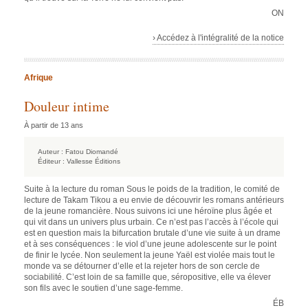
ON
› Accédez à l'intégralité de la notice
Afrique
Douleur intime
À partir de 13 ans
Auteur :
Fatou Diomandé
Éditeur :
Vallesse Éditions
Suite à la lecture du roman Sous le poids de la tradition, le comité de
lecture de Takam Tikou a eu envie de découvrir les romans antérieurs
de la jeune romancière. Nous suivons ici une héroïne plus âgée et
qui vit dans un univers plus urbain. Ce n’est pas l’accès à l’école qui
est en question mais la bifurcation brutale d’une vie suite à un drame
et à ses conséquences : le viol d’une jeune adolescente sur le point
de finir le lycée. Non seulement la jeune Yaël est violée mais tout le
monde va se détourner d’elle et la rejeter hors de son cercle de
sociabilité. C’est loin de sa famille que, séropositive, elle va élever
son fils avec le soutien d’une sage-femme.
ÉB