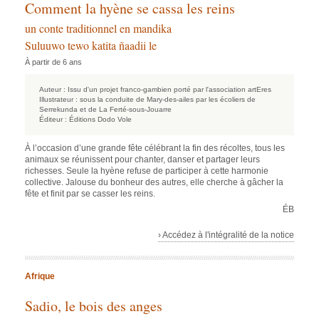
Comment la hyène se cassa les reins
un conte traditionnel en mandika
Suluuwo tewo katita ñaadii le
À partir de 6 ans
Auteur :
Issu d'un projet franco-gambien porté par l'association artEres
Illustrateur :
sous la conduite de Mary-des-ailes par les écoliers de
Serrekunda et de La Ferté-sous-Jouarre
Éditeur :
Éditions Dodo Vole
À l’occasion d’une grande fête célébrant la fin des récoltes, tous les
animaux se réunissent pour chanter, danser et partager leurs
richesses. Seule la hyène refuse de participer à cette harmonie
collective. Jalouse du bonheur des autres, elle cherche à gâcher la
fête et finit par se casser les reins.
ÉB
› Accédez à l'intégralité de la notice
Afrique
Sadio, le bois des anges