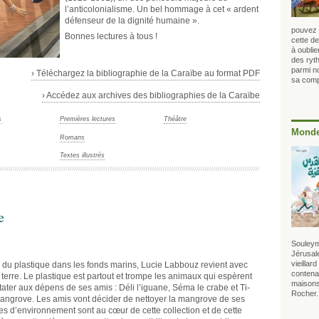
l’anticolonialisme. Un bel hommage à cet « ardent
défenseur de la dignité humaine ».
pouvez l
Bonnes lectures à tous !
cette de
à oubli
des ryt
parmi no
› Téléchargez la bibliographie de la Caraïbe au format PDF
sa compa
› Accédez aux archives des bibliographies de la Caraïbe
s
Premières lectures
Théâtre
Monde
Romans
Textes illustrés
e
Souleym
Jérusale
vieillar
 du plastique dans les fonds marins, Lucie Labbouz revient avec
contenan
r terre. Le plastique est partout et trompe les animaux qui espèrent
maisons
ater aux dépens de ses amis : Déli l’iguane, Séma le crabe et Ti-
Rocher.
 mangrove. Les amis vont décider de nettoyer la mangrove de ses
s d’environnement sont au cœur de cette collection et de cette