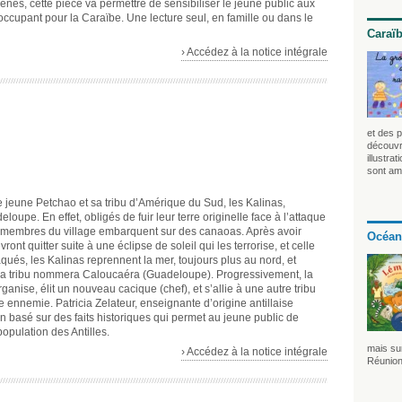
cènes, cette pièce va permettre de sensibiliser le jeune public aux
occupant pour la Caraïbe. Une lecture seul, en famille ou dans le
Caraï
› Accédez à la notice intégrale
et des p
découvre
illustra
sont am
e jeune Petchao et sa tribu d’Amérique du Sud, les Kalinas,
oupe. En effet, obligés de fuir leur terre originelle face à l’attaque
s membres du village embarquent sur des canaoas. Après avoir
Océan
ront quitter suite à une éclipse de soleil qui les terrorise, et celle
aqués, les Kalinas reprennent la mer, toujours plus au nord, et
e la tribu nommera Caloucaéra (Guadeloupe). Progressivement, la
’organise, élit un nouveau cacique (chef), et s’allie à une autre tribu
e ennemie. Patricia Zelateur, enseignante d’origine antillaise
 basé sur des faits historiques qui permet au jeune public de
population des Antilles.
mais sur
› Accédez à la notice intégrale
Réunion