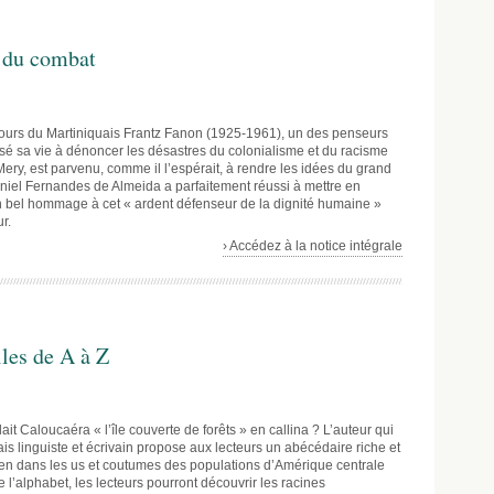
s du combat
ours du Martiniquais Frantz Fanon (1925-1961), un des penseurs
ssé sa vie à dénoncer les désastres du colonialisme et du racisme
 Mery, est parvenu, comme il l’espérait, à rendre les idées du grand
aniel Fernandes de Almeida a parfaitement réussi à mettre en
 bel hommage à cet « ardent défenseur de la dignité humaine »
r.
› Accédez à la notice intégrale
les de A à Z
t Caloucaéra « l’île couverte de forêts » en callina ? L’auteur qui
is linguiste et écrivain propose aux lecteurs un abécédaire riche et
dien dans les us et coutumes des populations d’Amérique centrale
 de l’alphabet, les lecteurs pourront découvrir les racines