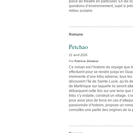
pièce de théâtre en particulier. En dix s
questions d’environnement, sujet si pré
milieu scolaire.
Romans
Petchao
01 avril 2026
Par
Patricia Zelateur
Ce roman est l’histoire du voyage que l
effectuent pour se rendre jusqu’en Guadel
imminente d’une tribu adverse, tous le
découvert l’île de Sainte-Lucie, qu’ils dev
de Martinique sur laquelle ils seront att
débarquent cette fois sur une terre qu
tribu s’y installe, construit un village, s
pour avoir plus de force en cas d’attaqu
passionnée d’histoire, propose un roman
connaître une partie des origines de la 