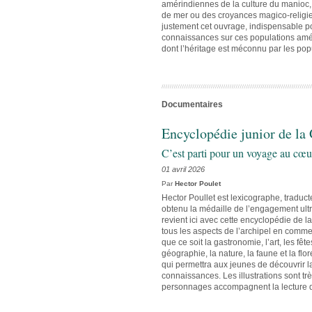
amérindiennes de la culture du manioc, 
de mer ou des croyances magico-religie
justement cet ouvrage, indispensable po
connaissances sur ces populations amér
dont l’héritage est méconnu par les po
Documentaires
Encyclopédie junior de la
C’est parti pour un voyage au cœu
01 avril 2026
Par
Hector Poulet
Hector Poullet est lexicographe, traduc
obtenu la médaille de l’engagement ultr
revient ici avec cette encyclopédie de 
tous les aspects de l’archipel en commenç
que ce soit la gastronomie, l’art, les fêt
géographie, la nature, la faune et la fl
qui permettra aux jeunes de découvrir 
connaissances. Les illustrations sont trè
personnages accompagnent la lecture 