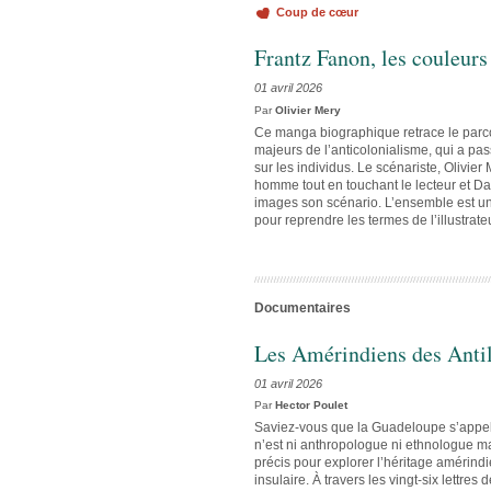
Coup de cœur
Frantz Fanon, les couleur
01 avril 2026
Par
Olivier Mery
Ce manga biographique retrace le parc
majeurs de l’anticolonialisme, qui a pa
sur les individus. Le scénariste, Olivier
homme tout en touchant le lecteur et D
images son scénario. L’ensemble est un
pour reprendre les termes de l’illustrateu
Documentaires
Les Amérindiens des Antil
01 avril 2026
Par
Hector Poulet
Saviez-vous que la Guadeloupe s’appelai
n’est ni anthropologue ni ethnologue ma
précis pour explorer l’héritage amérin
insulaire. À travers les vingt-six lettres