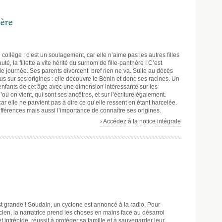
hère
collège ; c’est un soulagement, car elle n’aime pas les autres filles
é, la fillette a vite hérité du surnom de fille-panthère ! C’est
 de journée. Ses parents divorcent, bref rien ne va. Suite au décès
us sur ses origines : elle découvre le Bénin et donc ses racines. Un
fants de cet âge avec une dimension intéressante sur les
ù on vient, qui sont ses ancêtres, et sur l’écriture également.
ar elle ne parvient pas à dire ce qu’elle ressent en étant harcelée.
ifférences mais aussi l’importance de connaître ses origines.
› Accédez à la notice intégrale
st grande ! Soudain, un cyclone est annoncé à la radio. Pour
en, la narratrice prend les choses en mains face au désarroi
 intrépide, réussit à protéger sa famille et à sauvegarder leur