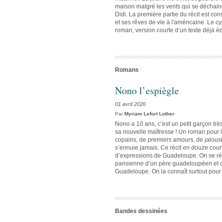
maison malgré les vents qui se déchain
Didi. La première partie du récit est c
et ses rêves de vie à l'américaine. Le c
roman, version courte d’un texte déjà éd
Romans
Nono l’espiègle
01 avril 2026
Par
Myriam Lefort Lother
Nono a 10 ans, c’est un petit garçon trè
sa nouvelle maîtresse ! Un roman pour l
copains, de premiers amours, de jalous
s’ennuie jamais. Ce récit en douze cour
d’expressions de Guadeloupe. On se rég
parisienne d’un père guadeloupéen et 
Guadeloupe. On la connaît surtout pour s
Bandes dessinées