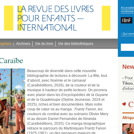
secon
Accessibil
conforme
›
Qui som
Navig
bleu
raphies
Archives
Vie du livre
Vie des bibliothèques
Caraïbe
New
Beaucoup de diversité dans cette nouvelle
bibliographie de lectures à découvrir. La fête, tout
› Pour
d’abord, avec
Noémie et le carnaval
Tikou
(Caraïbéditions, 2026), de la couleur et de la
d'info
musique à hauteur de petits lecteurs. On picorera
avec plaisir dans les
Encyclopédies de la Guyane
et de la Guadeloupe
(Orphie Jeunesse, 2024 et
C
2025), riches et bien documentées. Mais notre
coup de cœur va au manga :
Frantz Fanon, les
couleurs du combat
avec au scénario Olivier Mery
Afriqu
et au dessin Daniel Fernandes de Almeida
(Caraïbéditions, 2025). Ce manga biographique
retrace le parcours du Martiniquais Frantz Fanon
(1925-1961), un des penseurs majeurs de