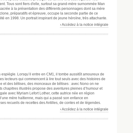
ent. Tous sont fiers d'elle, surtout sa grand-mère surnommée Man
onsacrée à la présentation des différents personnages dont sa mère
yclone, préparatifs et épreuve, occupe la seconde partie de ce
ité en 1998. Un portrait inspirant de jeune héroïne, très attachante.
› Accédez à la notice intégrale
s espiègle. Lorsqu’il entre en CM1, il tombe aussitôt amoureux de
es lecteurs qui commencent à lire tout seuls avec des histoires de
ie et des bêtises, des monceaux de bêtises : avec Nono on ne
ts chapitres illustrés propose des aventures pleines d’humour et
ale avec Myriam Lefort Lother, cette autrice née en région
d’une mère haïtienne, mais qui a passé son enfance en
es recueils de recettes des Antilles, de contes et de légendes.
› Accédez à la notice intégrale