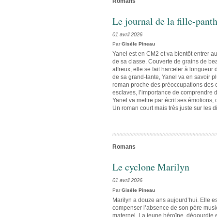
Romans
Le journal de la fille-pant
01 avril 2026
Par
Gisèle Pineau
Yanel est en CM2 et va bientôt entrer au 
de sa classe. Couverte de grains de beaut
affreux, elle se fait harceler à longueur
de sa grand-tante, Yanel va en savoir pl
roman proche des préoccupations des en
esclaves, l’importance de comprendre d’o
Yanel va mettre par écrit ses émotions, c
Un roman court mais très juste sur les d
Romans
Le cyclone Marilyn
01 avril 2026
Par
Gisèle Pineau
Marilyn a douze ans aujourd’hui. Elle e
compenser l’absence de son père musici
maternel. La jeune héroïne, dégourdie et