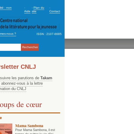
dary_2
ité : non
-
-
Plan du
-
Aide
site
Contact
mes-nous ?
ISSN : 2107-6685
ation
sletter CNLJ
 suivre les parutions de
Takam
, abonnez-vous à la lettre
rmation du CNLJ
oups de cœur
e
Mama Sambona
Pour Mama Sambona, il est