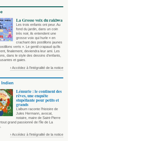
be
La Grosse voix du rakbwa
Les trois enfants ont peur. Au
fond du jardin, dans un coin
très noir, ils entendent une
grosse voix qui hurle « en
crachant des postillons jaunes
ostillons verts ». Le gentil crapaud qu’ils
nt, finalement, deviendra leur ami. Les
tions, dans le style des dessins d’enfants,
usantes et gaies.
› Accédez à l'intégralité de la notice
 Indien
Lémurie : le continent des
rêves, une enquête
stupéfiante pour petits et
grands
L’album raconte l’histoire de
Jules Hermann, avocat,
notaire, maire de Saint-Pierre
tout grand passionné de l’île de La
.
› Accédez à l'intégralité de la notice