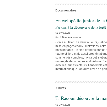
Documentaires
Encyclopédie junior de la
Partons à la découverte de la forê
01 avril 2026
Par
Céline Amoravain
Grâce au talent de deux auteurs, Célin
mise en pages et aux illustrations, cet
passionnante. En cinq grandes parties :
(faune et flore mais aussi problématiques
somme très complète, ravira petits et g
nature, de découvertes et d’histoire. De
avec les jeunes lecteurs, l’ensemble es
informations que l’on aura envie de part
Albums
Ti Racoun découvre la ma
01 avril 2026