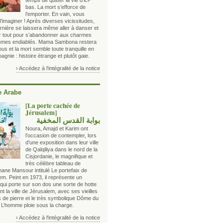
temps de quitter la vie d’ici-
bas. La mort s’efforce de
l’emporter. En vain, vous
’imaginer ! Après diverses vicissitudes,
rnière se laissera même aller à danser et
er tout pour s’abandonner aux charmes
hmes endiablés. Mama Sambona restera
us et la mort semble toute tranquille en
gnie : histoire étrange et plutôt gaie.
› Accédez à l'intégralité de la notice
 Arabe
[La porte cachée de
Jérusalem]
بوابة القدس المخفية
Noura, Amajd et Karim ont
l’occasion de contempler, lors
d’une exposition dans leur ville
de Qalqiliya dans le nord de la
Cisjordanie, le magnifique et
très célèbre tableau de
ane Mansour intitulé Le portefaix de
m. Peint en 1973, il représente un
d qui porte sur son dos une sorte de hotte
t la ville de Jérusalem, avec ses vieilles
 de pierre et le très symbolique Dôme du
 L’homme ploie sous la charge.
› Accédez à l'intégralité de la notice