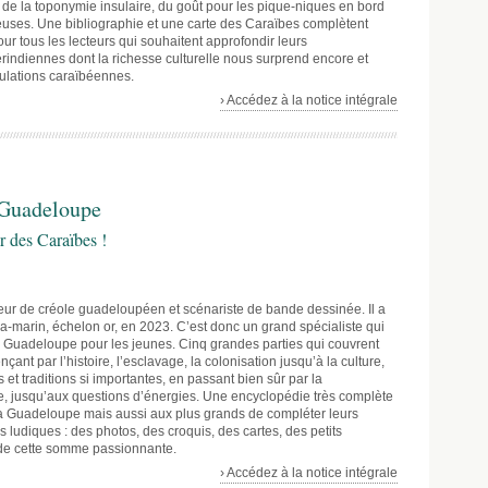
de la toponymie insulaire, du goût pour les pique-niques en bord
uses. Une bibliographie et une carte des Caraïbes complètent
ur tous les lecteurs qui souhaitent approfondir leurs
indiennes dont la richesse culturelle nous surprend encore et
pulations caraïbéennes.
› Accédez à la notice intégrale
 Guadeloupe
r des Caraïbes !
teur de créole guadeloupéen et scénariste de bande dessinée. Il a
a-marin, échelon or, en 2023. C’est donc un grand spécialiste qui
la Guadeloupe pour les jeunes. Cinq grandes parties qui couvrent
ant par l’histoire, l’esclavage, la colonisation jusqu’à la culture,
es et traditions si importantes, en passant bien sûr par la
ore, jusqu’aux questions d’énergies. Une encyclopédie très complète
la Guadeloupe mais aussi aux plus grands de compléter leurs
s ludiques : des photos, des croquis, des cartes, des petits
de cette somme passionnante.
› Accédez à la notice intégrale