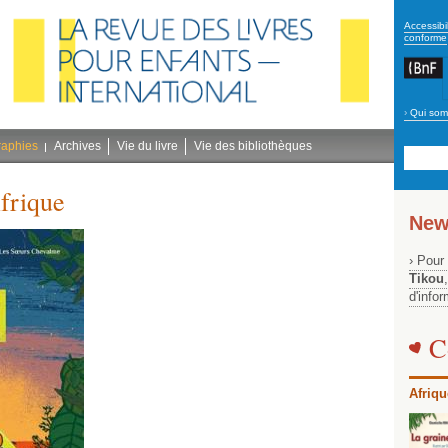
secon
Accessibil
conforme
›
Qui som
Navig
bleu
raphies
Archives
Vie du livre
Vie des bibliothèques
frique
New
› Pour
Tikou
d'info
C
Afriqu