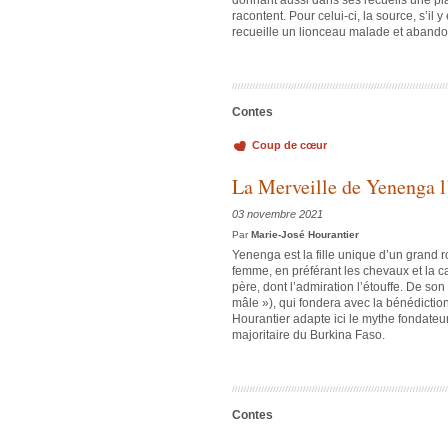
donnant aussi dans ses recueils une pla
racontent. Pour celui-ci, la source, s’il 
recueille un lionceau malade et abando
Contes
Coup de cœur
La Merveille de Yenenga l’
03 novembre 2021
Par
Marie-José Hourantier
Yenenga est la fille unique d’un grand r
femme, en préférant les chevaux et la c
père, dont l’admiration l’étouffe. De s
mâle »), qui fondera avec la bénédicti
Hourantier adapte ici le mythe fondateur
majoritaire du Burkina Faso.
Contes