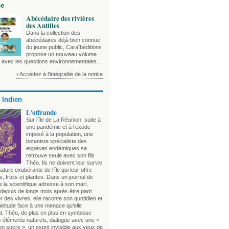
be
Abécédaire des rivières
des Antilles
Dans la collection des
abécédaires déjà bien connue
du jeune public, Caraïbéditions
propose un nouveau volume
e avec les questions environnementales.
› Accédez à l'intégralité de la notice
 Indien
L’offrande
Sur l’île de La Réunion, suite à
une pandémie et à l’exode
imposé à la population, une
botaniste spécialiste des
espèces endémiques se
retrouve seule avec son fils
Théo. Ils ne doivent leur survie
nature exubérante de l’île qui leur offre
, fruits et plantes. Dans un journal de
 la scientifique adresse à son mari,
depuis de longs mois après être parti
 des vivres, elle raconte son quotidien et
uiétude face à une menace qu’elle
t. Théo, de plus en plus en symbiose
s éléments naturels, dialogue avec une «
n sucre », un esprit invisible aux yeux de