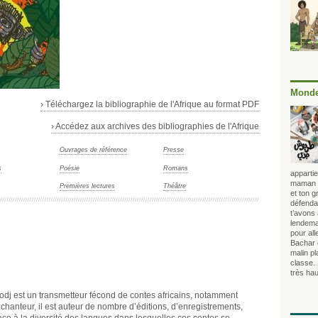
Monde
› Téléchargez la bibliographie de l'Afrique au format PDF
› Accédez aux archives des bibliographies de l'Afrique
Ouvrages de référence
Presse
s
Poésie
Romans
appartie
maman lo
Premières lectures
Théâtre
et ton 
défendai
t’avons
lendema
pour all
Bachar 
malin p
classe. 
très hau
j est un transmetteur fécond de contes africains, notamment
 chanteur, il est auteur de nombre d’éditions, d’enregistrements,