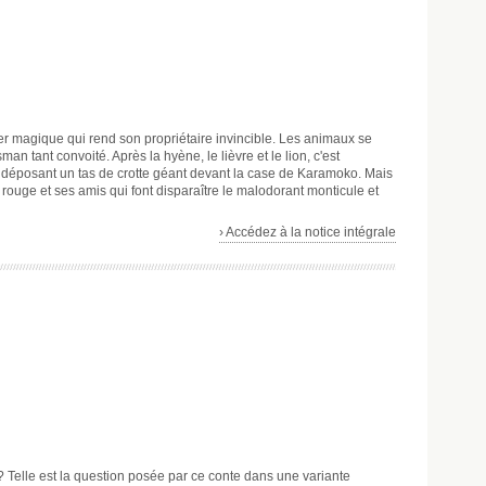
er magique qui rend son propriétaire invincible. Les animaux se
an tant convoité. Après la hyène, le lièvre et le lion, c'est
 déposant un tas de crotte géant devant la case de Karamoko. Mais
 rouge et ses amis qui font disparaître le malodorant monticule et
› Accédez à la notice intégrale
? Telle est la question posée par ce conte dans une variante