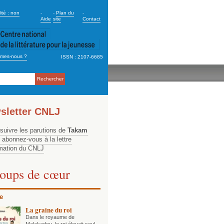
dary_2
ité : non
-
-
Plan du
-
Aide
site
Contact
mes-nous ?
ISSN : 2107-6685
ation
sletter CNLJ
 suivre les parutions de
Takam
, abonnez-vous à la lettre
rmation du CNLJ
oups de cœur
e
La graine du roi
Dans le royaume de