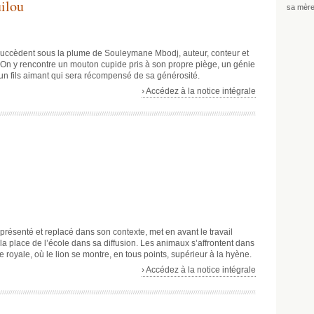
ilou
sa mère
succèdent sous la plume de Souleymane Mbodj, auteur, conteur et
ne. On y rencontre un mouton cupide pris à son propre piège, un génie
i, un fils aimant qui sera récompensé de sa générosité.
› Accédez à la notice intégrale
 présenté et replacé dans son contexte, met en avant le travail
 la place de l’école dans sa diffusion. Les animaux s’affrontent dans
royale, où le lion se montre, en tous points, supérieur à la hyène.
› Accédez à la notice intégrale