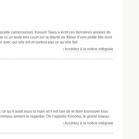
t poète camerounais, Kouam Tawa a écrit ces dernières années de
ici un texte très court sur la liberté de flâner d’une petite fille dont
 avec qui elle est et surtout pas ce qu’elle fait.
› Accédez à la notice intégrale
e qu’il avait sous la main et il est ravi de le faire tournoyer tous
animaux aiment le regarder. On l’appelle Kònoba, le grand oiseau.
› Accédez à la notice intégrale