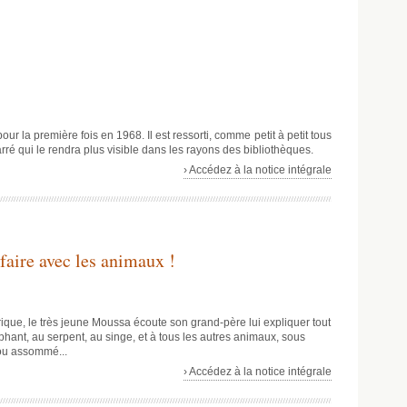
ur la première fois en 1968. Il est ressorti, comme petit à petit tous
carré qui le rendra plus visible dans les rayons des bibliothèques.
› Accédez à la notice intégrale
 faire avec les animaux !
rique, le très jeune Moussa écoute son grand-père lui expliquer tout
léphant, au serpent, au singe, et à tous les autres animaux, sous
 ou assommé...
› Accédez à la notice intégrale