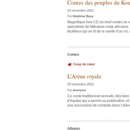
Contes des peuples du Kou
03 novembre 2021
Par
Delphine Baya
Magnifique livre CD où neuf contes se 
spécialiste de littérature orale africai
facétieux qui se rit de la vanité d’un ro
Contes
Coup de cœur
L’Arène royale
03 novembre 2021
Par
Anonyme
Ce conte traditionnel senoufo, très bien
d’équipe qui a permis sa publication, et
une succession de combats dans l’arène 
Albums