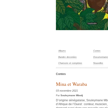
Albums
Contes
Bandes dessinées
Documentaire
Chansons et comptines
Nouvelles
Contes
Mina et Waraba
03 novembre 2021
Par
Souleymane Mbodj
D’origine sénégalaise, Souleymane Mbod
d’Afrique de l’Ouest : conteur, musicien,