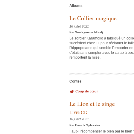
Albums
Le Collier magique
16 juillet 2021
Par
Souleymane Mbodj
Le sorcier Karamoko a fabriqué un colli
succèdent chez lui pour réclamer le talism
l'hippopotame qui semble l'emporter en
c'était sans compter avec le calao à bec
remportent la mise.
Contes
Coup de cœur
Le Lion et le singe
Livre CD
16 juillet 2021
Par
Franck Sylvestre
Faut-il récompenser le bien par le bien 