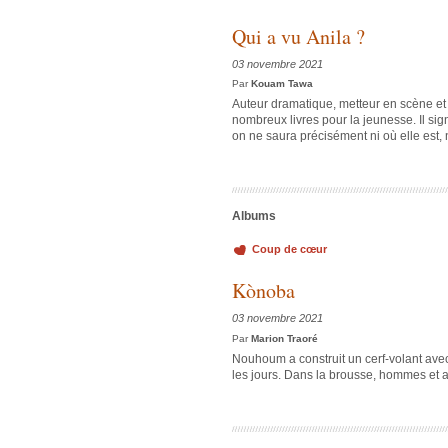
Qui a vu Anila ?
03 novembre 2021
Par
Kouam Tawa
Auteur dramatique, metteur en scène e
nombreux livres pour la jeunesse. Il signe 
on ne saura précisément ni où elle est, ni
Albums
Coup de cœur
Kònoba
03 novembre 2021
Par
Marion Traoré
Nouhoum a construit un cerf-volant avec c
les jours. Dans la brousse, hommes et 