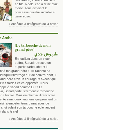
Malakadou, le roi élevait seul
sa fille, Ndolo, car la reine était
morte. Tous aimaient la
princesse qui était aimable et
généreuse.
› Accédez à l'intégralité de la notice
 Arabe
[Le tarbouche de mon
grand-père]
طربوش جدي
En fouillant dans un vieux
coffre, Sanad retrouve un
superbe tarbouche. « Il
nt à ton grand-père », lui raconte sa
rsqu’il l’interroge sur ce couvre-chef, «
grand-père était un courageux avocat qui
t les faibles et les opprimés. Nous
 appelé Sanad comme lui ! » Le
in, Sanad porte fièrement le tarbouche
er à l’école. Mais en chemin, il rencontre
et Azzam, deux vauriens qui prennent un
laisir à embêter leurs camarades de
Ils lui volent son tarbouche et le lancent
t dans le ciel.
› Accédez à l'intégralité de la notice