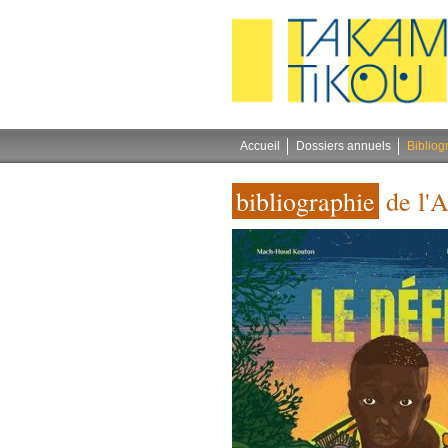
Gestion des cookies
Accueil
Dossiers annuels
Bibliog
bibliographie
de l'A