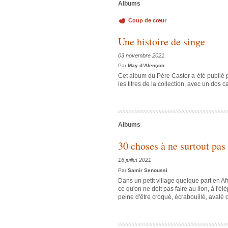
Albums
Coup de cœur
Une histoire de singe
03 novembre 2021
Par
May d’Alençon
Cet album du Père Castor a été publié po
les titres de la collection, avec un dos 
Albums
30 choses à ne surtout pas
16 juillet 2021
Par
Samir Senoussi
Dans un petit village quelque part en Af
ce qu'on ne doit pas faire au lion, à l'é
peine d'être croqué, écrabouillé, avalé