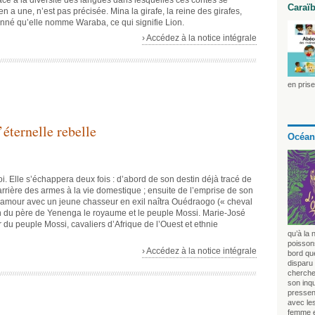
ce à la diversité des langues dans lesquelles ces contes se
Caraï
y en a une, n’est pas précisée. Mina la girafe, la reine des girafes,
nné qu’elle nomme Waraba, ce qui signifie Lion.
› Accédez à la notice intégrale
en pris
éternelle rebelle
Océan
oi. Elle s’échappera deux fois : d’abord de son destin déjà tracé de
arrière des armes à la vie domestique ; ensuite de l’emprise de son
on amour avec un jeune chasseur en exil naîtra Ouédraogo (« cheval
on du père de Yenenga le royaume et le peuple Mossi. Marie-José
 du peuple Mossi, cavaliers d’Afrique de l’Ouest et ethnie
qu’à la 
poissons
› Accédez à la notice intégrale
bord que
disparu 
chercher
son inq
pressen
avec le
femme e