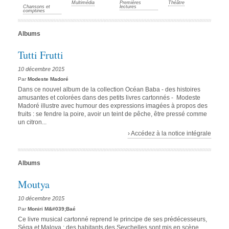
Multimédia
Premières
Théâtre
Chansons et
lectures
comptines
Albums
Tutti Frutti
10 décembre 2015
Par
Modeste Madoré
Dans ce nouvel album de la collection Océan Baba - des histoires
amusantes et colorées dans des petits livres cartonnés - Modeste
Madoré illustre avec humour des expressions imagées à propos des
fruits : se fendre la poire, avoir un teint de pêche, être pressé comme
un citron...
› Accédez à la notice intégrale
Albums
Moutya
10 décembre 2015
Par
Moniri M&#039;Baé
Ce livre musical cartonné reprend le principe de ses prédécesseurs,
Séga et Maloya : des habitants des Seychelles sont mis en scène