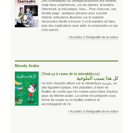
Des scientifiques du Sénégal proposent aux enfants
vingt-deux expériences, sur les plantes, la lumière,
l’électricité, la mécanique, l’eau... Pour chacune, une
double page : quelques phrases pour susciter
l’intérêt, indications illustrées sur le matériel
nécessaire (facile à trouver !) et la manière de faire,
puis des explications pour aider à comprendre ce qui
s’est passé...
› Accédez à l'intégralité de la notice
Monde Arabe
[Tout ça à cause de la mloukhiyya]
كل هذا بسبب الملوخية
Un très chouette album sur la mloukhiyya ملوخية, un
plat égyptien typique, très populaire, à base de
feuilles de corète que l’on cuisine aussi dans d’autres
pays du Monde arabe. La corète est préparée sous
forme de soupe ou en feuilles entières et
accompagnée de riz.
› Accédez à l'intégralité de la notice