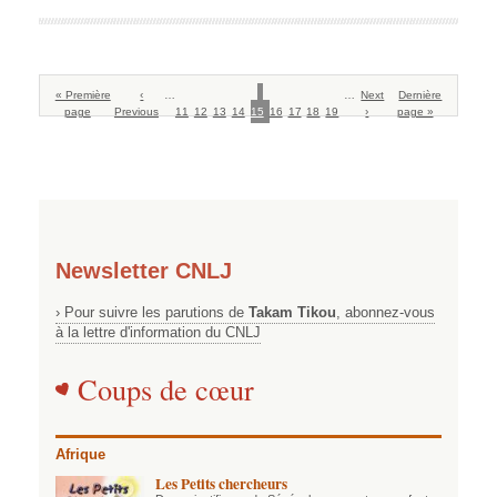
Pagination
Première
« Première
Page
‹
…
Page
Page
Page
Page
Page
Page
Page
Page
Page
…
Page
Next
Dernière
Dernière
page
page
Previous
précédente
11
12
13
14
15
courante
16
17
18
19
suivante
›
page »
page
Newsletter CNLJ
› Pour suivre les parutions de
Takam Tikou
, abonnez-vous
à la lettre d'information du CNLJ
Coups de cœur
Afrique
Les Petits chercheurs