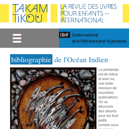
Gestion des cookies
bibliographie
de l'Océan Indien
Le printemps
est de retour
et avec lui,
une belle
moisson de
nouvelles
publications.
On va
découvrir
des albums
pour les tout-
petits
comme ceux