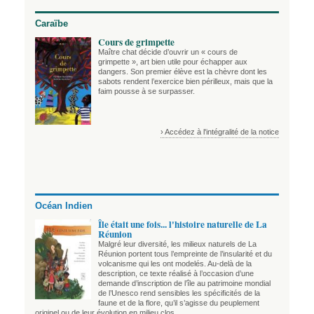
Caraïbe
Cours de grimpette
Maître chat décide d’ouvrir un « cours de
grimpette », art bien utile pour échapper aux
dangers. Son premier élève est la chèvre dont les
sabots rendent l’exercice bien périlleux, mais que la
faim pousse à se surpasser.
› Accédez à l'intégralité de la notice
Océan Indien
Île était une fois... l'histoire naturelle de La
Réunion
Malgré leur diversité, les milieux naturels de La
Réunion portent tous l’empreinte de l’insularité et du
volcanisme qui les ont modelés. Au-delà de la
description, ce texte réalisé à l’occasion d’une
demande d’inscription de l’île au patrimoine mondial
de l’Unesco rend sensibles les spécificités de la
faune et de la flore, qu’il s’agisse du peuplement
originel ou de leur évolution en milieu clos.