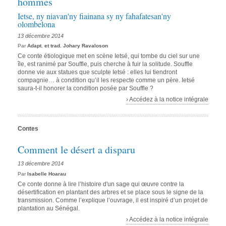
hommes
Ietse, ny niavan'ny fiainana sy ny fahafatesan'ny
olombelona
13 décembre 2014
Par
Adapt. et trad. Johary Ravaloson
Ce conte étiologique met en scène Ietsé, qui tombe du ciel sur une
île, est ranimé par Souffle, puis cherche à fuir la solitude. Souffle
donne vie aux statues que sculpte Ietsé : elles lui tiendront
compagnie… à condition qu’il les respecte comme un père. Ietsé
saura-t-il honorer la condition posée par Souffle ?
› Accédez à la notice intégrale
Contes
Comment le désert a disparu
13 décembre 2014
Par
Isabelle Hoarau
Ce conte donne à lire l’histoire d'un sage qui œuvre contre la
désertification en plantant des arbres et se place sous le signe de la
transmission. Comme l’explique l’ouvrage, il est inspiré d’un projet de
plantation au Sénégal.
› Accédez à la notice intégrale