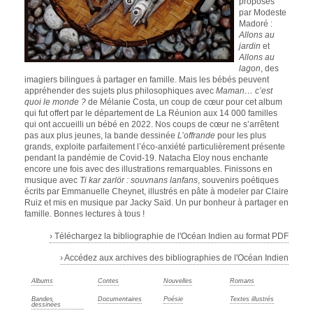
proposés
par Modeste
Madoré :
Allons au
jardin
et
Allons au
lagon
, des
imagiers bilingues à partager en famille. Mais les bébés peuvent
appréhender des sujets plus philosophiques avec
Maman… c’est
quoi le monde ?
de Mélanie Costa, un coup de cœur pour cet album
qui fut offert par le département de La Réunion aux 14 000 familles
qui ont accueilli un bébé en 2022. Nos coups de cœur ne s’arrêtent
pas aux plus jeunes, la bande dessinée
L’offrande
pour les plus
grands, exploite parfaitement l’éco-anxiété particulièrement présente
pendant la pandémie de Covid-19. Natacha Eloy nous enchante
encore une fois avec des illustrations remarquables. Finissons en
musique avec
Ti kar zarlör : souvnans lanfans
, souvenirs poétiques
écrits par Emmanuelle Cheynet, illustrés en pâte à modeler par Claire
Ruiz et mis en musique par Jacky Saïd. Un pur bonheur à partager en
famille. Bonnes lectures à tous !
› Téléchargez la bibliographie de l'Océan Indien au format PDF
› Accédez aux archives des bibliographies de l'Océan Indien
Albums
Contes
Nouvelles
Romans
Bandes
Documentaires
Poésie
Textes illustrés
dessinées