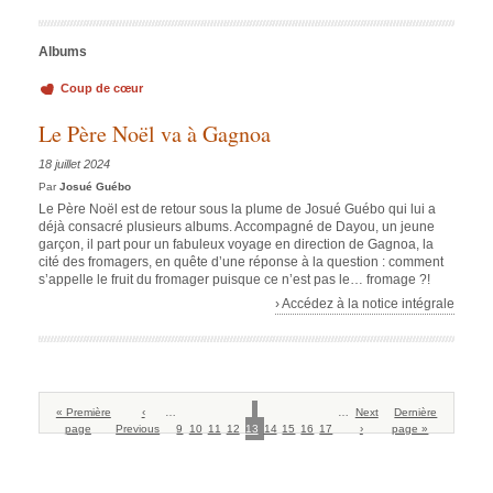
Albums
Coup de cœur
Le Père Noël va à Gagnoa
18 juillet 2024
Par
Josué Guébo
Le Père Noël est de retour sous la plume de Josué Guébo qui lui a
déjà consacré plusieurs albums. Accompagné de Dayou, un jeune
garçon, il part pour un fabuleux voyage en direction de Gagnoa, la
cité des fromagers, en quête d’une réponse à la question : comment
s’appelle le fruit du fromager puisque ce n’est pas le… fromage ?!
› Accédez à la notice intégrale
Pagination
Première
« Première
Page
‹
…
Page
Page
Page
Page
Page
Page
Page
Page
Page
…
Page
Next
Dernière
Dernière
page
page
Previous
précédente
9
10
11
12
13
courante
14
15
16
17
suivante
›
page »
page