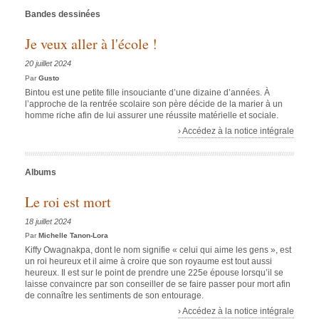
Bandes dessinées
Je veux aller à l'école !
20 juillet 2024
Par
Gusto
Bintou est une petite fille insouciante d’une dizaine d’années. À
l’approche de la rentrée scolaire son père décide de la marier à un
homme riche afin de lui assurer une réussite matérielle et sociale.
› Accédez à la notice intégrale
Albums
Le roi est mort
18 juillet 2024
Par
Michelle Tanon-Lora
Kiffy Owagnakpa, dont le nom signifie « celui qui aime les gens », est
un roi heureux et il aime à croire que son royaume est tout aussi
heureux. Il est sur le point de prendre une 225e épouse lorsqu’il se
laisse convaincre par son conseiller de se faire passer pour mort afin
de connaître les sentiments de son entourage.
› Accédez à la notice intégrale