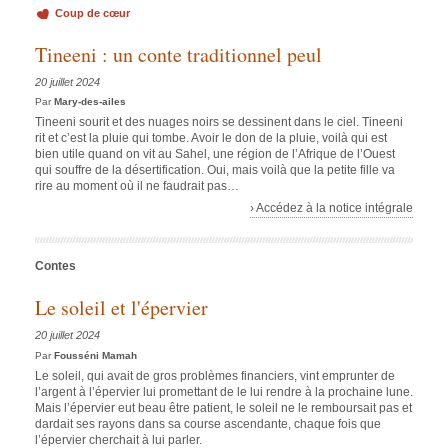
Coup de cœur
Tineeni : un conte traditionnel peul
20 juillet 2024
Par
Mary-des-ailes
Tineeni sourit et des nuages noirs se dessinent dans le ciel. Tineeni
rit et c’est la pluie qui tombe. Avoir le don de la pluie, voilà qui est
bien utile quand on vit au Sahel, une région de l’Afrique de l’Ouest
qui souffre de la désertification. Oui, mais voilà que la petite fille va
rire au moment où il ne faudrait pas…
› Accédez à la notice intégrale
Contes
Le soleil et l'épervier
20 juillet 2024
Par
Fousséni Mamah
Le soleil, qui avait de gros problèmes financiers, vint emprunter de
l’argent à l’épervier lui promettant de le lui rendre à la prochaine lune.
Mais l’épervier eut beau être patient, le soleil ne le remboursait pas et
dardait ses rayons dans sa course ascendante, chaque fois que
l’épervier cherchait à lui parler.