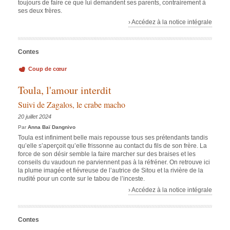
toujours de faire ce que lui demandent ses parents, contrairement à
ses deux frères.
› Accédez à la notice intégrale
Contes
Coup de cœur
Toula, l'amour interdit
Suivi de Zagalos, le crabe macho
20 juillet 2024
Par
Anna Baï Dangnivo
Toula est infiniment belle mais repousse tous ses prétendants tandis
qu’elle s’aperçoit qu’elle frissonne au contact du fils de son frère. La
force de son désir semble la faire marcher sur des braises et les
conseils du vaudoun ne parviennent pas à la réfréner. On retrouve ici
la plume imagée et fiévreuse de l’autrice de Sitou et la rivière de la
nudité pour un conte sur le tabou de l’inceste.
› Accédez à la notice intégrale
Contes