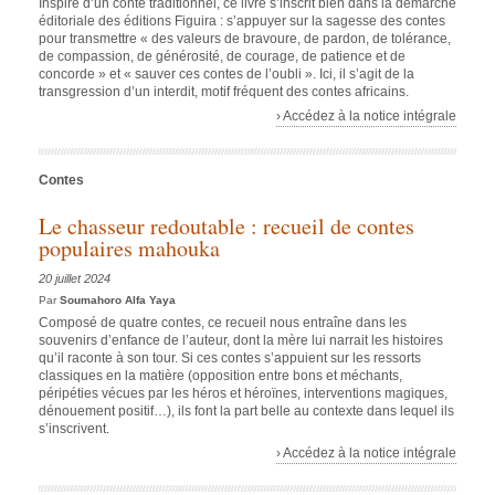
Inspiré d’un conte traditionnel, ce livre s’inscrit bien dans la démarche
éditoriale des éditions Figuira : s’appuyer sur la sagesse des contes
pour transmettre « des valeurs de bravoure, de pardon, de tolérance,
de compassion, de générosité, de courage, de patience et de
concorde » et « sauver ces contes de l’oubli ». Ici, il s’agit de la
transgression d’un interdit, motif fréquent des contes africains.
› Accédez à la notice intégrale
Contes
Le chasseur redoutable : recueil de contes
populaires mahouka
20 juillet 2024
Par
Soumahoro Alfa Yaya
Composé de quatre contes, ce recueil nous entraîne dans les
souvenirs d’enfance de l’auteur, dont la mère lui narrait les histoires
qu’il raconte à son tour. Si ces contes s’appuient sur les ressorts
classiques en la matière (opposition entre bons et méchants,
péripéties vécues par les héros et héroïnes, interventions magiques,
dénouement positif…), ils font la part belle au contexte dans lequel ils
s’inscrivent.
› Accédez à la notice intégrale