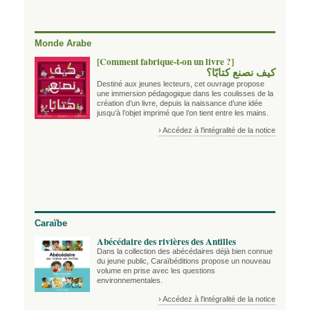
Monde Arabe
[Comment fabrique-t-on un livre ?]
كيف نصنع كتابًا؟
Destiné aux jeunes lecteurs, cet ouvrage propose
une immersion pédagogique dans les coulisses de la
création d’un livre, depuis la naissance d’une idée
jusqu’à l’objet imprimé que l’on tient entre les mains.
› Accédez à l'intégralité de la notice
Caraïbe
Abécédaire des rivières des Antilles
Dans la collection des abécédaires déjà bien connue
du jeune public, Caraïbéditions propose un nouveau
volume en prise avec les questions
environnementales.
› Accédez à l'intégralité de la notice