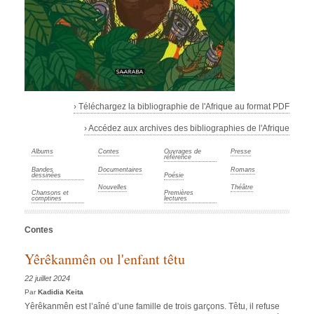
› Téléchargez la bibliographie de l'Afrique au format PDF
› Accédez aux archives des bibliographies de l'Afrique
Albums
Contes
Ouvrages de
Presse
référence
Bandes
Documentaires
Romans
dessinées
Poésie
Nouvelles
Théâtre
Chansons et
Premières
comptines
lectures
Contes
Yêrêkanmên ou l'enfant têtu
22 juillet 2024
Par
Kadidia Keita
Yêrêkanmên est l’aîné d’une famille de trois garçons. Têtu, il refuse