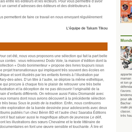
ais entre les éditeurs et les lecteurs. Pour vous permettre d’avoir
 un carnet d’adresses des éditeurs et des distributeurs à
us permettent de faire ce travail en nous envoyant régulièrement
L'équipe de Takam Tikou
Monde
our cet été, nous vous proposons une sélection qui fait la part belle
ux contes : vous retrouverez Dodo Vole, la maison d’édition dont la
ollection « Dodo bonimenteur » propose des livres toujours issus
e projet transnationaux qui impliquent très souvent des écoles en
appartie
frique et sont illustrés par les enfants formés à l’illustration par
maman lo
ary-des-ailes. D’un titre à l’autre, se déploie la même esthétique,
et ton 
e qui procure à chaque fois le plaisir de retrouver une très belle
défendai
llustration et la déception de ne pas découvrir l’originalité de la
t’avons
ain d’enfants différents. On retrouve aussi Fatou Diomandé avec
lendema
eux romans dont nous avions découvert à la précédente sélection
pour all
e très beau
Sous le poids de la tradition
. Enfin, nous continuons
Bachar 
malin p
otre exploration de la bande dessinée pour adolescents avec deux
classe. 
lbums publiés l’un chez Bénin BD et l’autre chez Saaraba Éditions
très hau
ont il faut saluer aussi le magnifique album de jeunesse
Le défi
,
ont les illustrations des sœurs Chevalme et le texte littéraire de
ocumentaires en font une œuvre sensible et touchante. À lire et