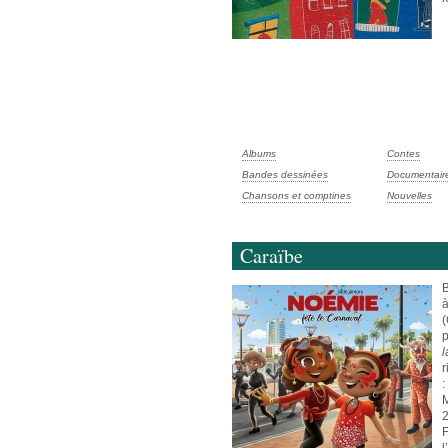
Albums
Contes
Bandes dessinées
Documentair
Chansons et comptines
Nouvelles
Caraïbe
B
à
(
p
l
r
:
M
2
F