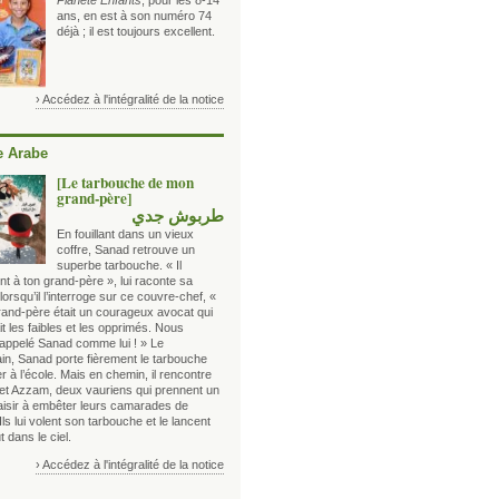
Planète Enfants
, pour les 8-14
ans, en est à son numéro 74
déjà ; il est toujours excellent.
› Accédez à l'intégralité de la notice
 Arabe
[Le tarbouche de mon
grand-père]
طربوش جدي
En fouillant dans un vieux
coffre, Sanad retrouve un
superbe tarbouche. « Il
nt à ton grand-père », lui raconte sa
rsqu’il l’interroge sur ce couvre-chef, «
grand-père était un courageux avocat qui
t les faibles et les opprimés. Nous
 appelé Sanad comme lui ! » Le
in, Sanad porte fièrement le tarbouche
er à l’école. Mais en chemin, il rencontre
et Azzam, deux vauriens qui prennent un
laisir à embêter leurs camarades de
Ils lui volent son tarbouche et le lancent
t dans le ciel.
› Accédez à l'intégralité de la notice