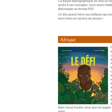
Ce travail bibliographique se veut un rel
accès à ces ouvrages, nous avons établi
télécharger au format PDF.
Un très grand merci aux éditeurs qui no
leurs livres en service de presse !
Afrique
P
a
c
d
A
M
c
i
m
d
l
n
a
d
d
Marc-Houd Kouton ainsi que les pages d
relire.