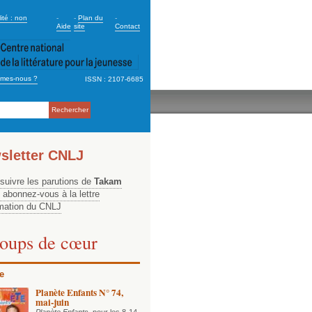
dary_2
ité : non
-
-
Plan du
-
Aide
site
Contact
mes-nous ?
ISSN : 2107-6685
ation
sletter CNLJ
 suivre les parutions de
Takam
, abonnez-vous à la lettre
rmation du CNLJ
oups de cœur
e
Planète Enfants N° 74,
mai-juin