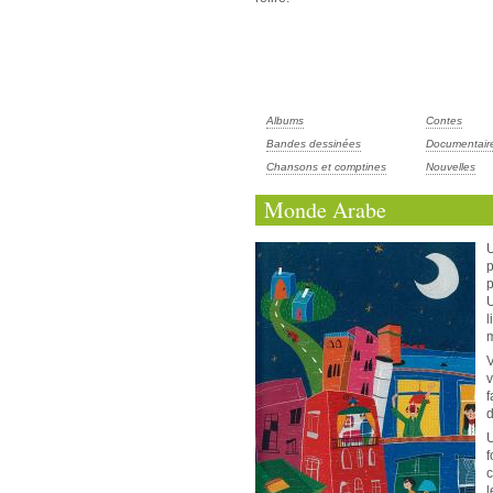
Albums
Contes
Bandes dessinées
Documentair
Chansons et comptines
Nouvelles
Monde Arabe
U
p
p
U
l
m
V
v
f
d
U
f
c
l