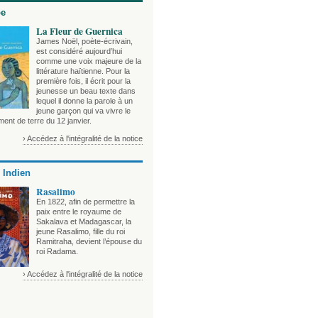
be
La Fleur de Guernica
James Noël, poète-écrivain,
est considéré aujourd’hui
comme une voix majeure de la
littérature haïtienne. Pour la
première fois, il écrit pour la
jeunesse un beau texte dans
lequel il donne la parole à un
jeune garçon qui va vivre le
ent de terre du 12 janvier.
› Accédez à l'intégralité de la notice
 Indien
Rasalimo
En 1822, afin de permettre la
paix entre le royaume de
Sakalava et Madagascar, la
jeune Rasalimo, fille du roi
Ramitraha, devient l’épouse du
roi Radama.
› Accédez à l'intégralité de la notice