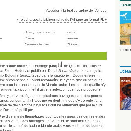
Caraï
› Accéder à la bibliographie de l'Afrique
› Téléchargez la bibliographie de l'Afrique au format PDF
Ouvrages de référence
Presse
es
Poésie
Romans
Premières lectures
Théâtre
tremblem
أنا
ne bonne nouvelle : l’ouvrage [Moi]
, de Qais al-Hinti, illustré
ar Esraa Hedery et publié par Dal al-Salwa (Jordanie), a reçu le
Océan
rix BolognaRagazzi 2026 dans la catégorie « Documentaire ».
ne récompense qui vient reconnaître le dynamisme du secteur du
ivre pour la jeunesse dans le Monde arabe. Les titres de qualité n’y
anquent pas, comme l’illustre la sélection que nous proposons.
ous y trouverez également plusieurs ouvrages, dans des genres
ariés, concernant la Palestine ou dont l’intrigue s’y déroule ; une
açon de découvrir ce pays et sa culture autrement que par le filtre
e l’actualité politique.
ne diversité de thématiques pour tous les âges, des genres et des
ormats variés, des ouvrages innovants et de nombreux coups de
œur ; le comité de lecture Monde arabe vous souhaite de bonnes
ectures !