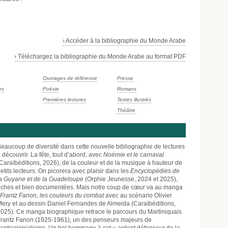
› Accéder à la bibliographie du Monde Arabe
› Téléchargez la bibliographie du Monde Arabe au format PDF
Ouvrages de référence
Presse
es
Poésie
Romans
Premières lectures
Textes illustrés
Théâtre
eaucoup de diversité dans cette nouvelle bibliographie de lectures
 découvrir. La fête, tout d’abord, avec
Noémie et le carnaval
Caraïbéditions, 2026), de la couleur et de la musique à hauteur de
etits lecteurs. On picorera avec plaisir dans les
Encyclopédies de
a Guyane et de la Guadeloupe
(Orphie Jeunesse, 2024 et 2025),
iches et bien documentées. Mais notre coup de cœur va au manga
Frantz Fanon, les couleurs du combat
avec au scénario Olivier
ery et au dessin Daniel Fernandes de Almeida (Caraïbéditions,
025). Ce manga biographique retrace le parcours du Martiniquais
rantz Fanon (1925-1961), un des penseurs majeurs de