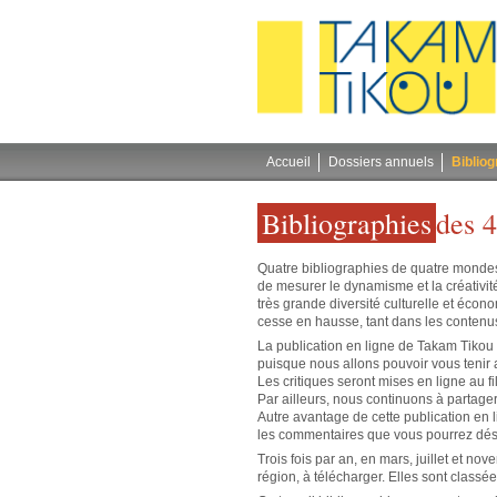
Gestion des cookies
Accueil
Dossiers annuels
Bibliog
Bibliographies
des 
Quatre bibliographies de quatre mondes
de mesurer le dynamisme et la créativité
très grande diversité culturelle et écon
cesse en hausse, tant dans les contenus 
La publication en ligne de Takam Tikou 
puisque nous allons pouvoir vous tenir 
Les critiques seront mises en ligne au fil
Par ailleurs, nous continuons à partag
Autre avantage de cette publication en lig
les commentaires que vous pourrez dés
Trois fois par an, en mars, juillet et n
région, à télécharger. Elles sont classé