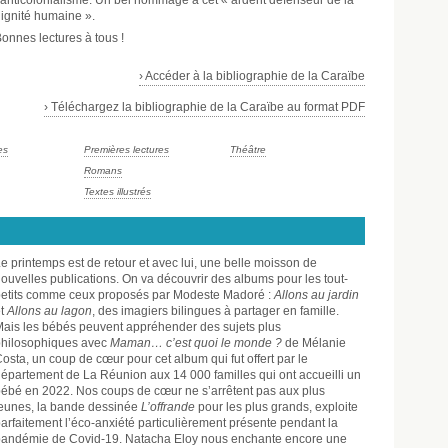
’anticolonialisme. Un bel hommage à cet « ardent défenseur de la
ignité humaine ».
onnes lectures à tous !
› Accéder à la bibliographie de la Caraïbe
› Téléchargez la bibliographie de la Caraïbe au format PDF
es
Premières lectures
Théâtre
Romans
Textes illustrés
e printemps est de retour et avec lui, une belle moisson de
ouvelles publications. On va découvrir des albums pour les tout-
etits comme ceux proposés par Modeste Madoré :
Allons au jardin
t
Allons au lagon
, des imagiers bilingues à partager en famille.
ais les bébés peuvent appréhender des sujets plus
philosophiques avec
Maman… c’est quoi le monde ?
de Mélanie
osta, un coup de cœur pour cet album qui fut offert par le
épartement de La Réunion aux 14 000 familles qui ont accueilli un
ébé en 2022. Nos coups de cœur ne s’arrêtent pas aux plus
eunes, la bande dessinée
L’offrande
pour les plus grands, exploite
arfaitement l’éco-anxiété particulièrement présente pendant la
andémie de Covid-19. Natacha Eloy nous enchante encore une