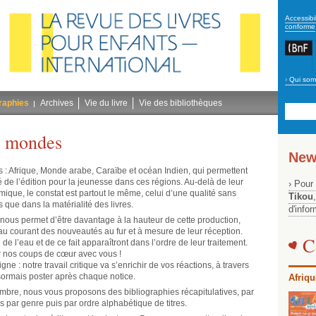
secon
Accessibil
conforme
›
Qui som
Navig
bleu
raphies
Archives
Vie du livre
Vie des bibliothèques
4 mondes
New
 : Afrique, Monde arabe, Caraïbe et océan Indien, qui permettent
 de l’édition pour la jeunesse dans ces régions. Au-delà de leur
› Pour
omique, le constat est partout le même, celui d’une qualité sans
Tikou
que dans la matérialité des livres.
d'info
nous permet d’être davantage à la hauteur de cette production,
au courant des nouveautés au fur et à mesure de leur réception.
C
 de l’eau et de ce fait apparaîtront dans l’ordre de leur traitement.
er nos coups de cœur avec vous !
ne : notre travail critique va s’enrichir de vos réactions, à travers
ormais poster après chaque notice.
Afriqu
ovembre, nous vous proposons des bibliographies récapitulatives, par
es par genre puis par ordre alphabétique de titres.