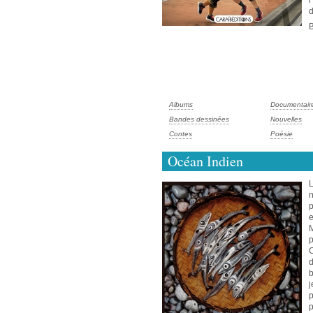
l
d
B
Albums
Documentair
Bandes dessinées
Nouvelles
Contes
Poésie
Océan Indien
L
n
p
e
M
C
d
b
j
p
p