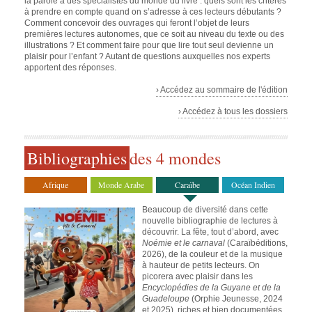
la parole à des spécialistes du monde du livre : quels sont les critères
à prendre en compte quand on s’adresse à ces lecteurs débutants ?
Comment concevoir des ouvrages qui feront l’objet de leurs
premières lectures autonomes, que ce soit au niveau du texte ou des
illustrations ? Et comment faire pour que lire tout seul devienne un
plaisir pour l’enfant ? Autant de questions auxquelles nos experts
apportent des réponses.
› Accédez au sommaire de l'édition
› Accédez à tous les dossiers
Bibliographies
des 4 mondes
Afrique
Monde Arabe
Caraïbe
Océan Indien
Beaucoup de diversité dans cette
nouvelle bibliographie de lectures à
découvrir. La fête, tout d’abord, avec
Noémie et le carnaval
(Caraïbéditions,
2026), de la couleur et de la musique
à hauteur de petits lecteurs. On
picorera avec plaisir dans les
Encyclopédies de la Guyane et de la
Guadeloupe
(Orphie Jeunesse, 2024
et 2025), riches et bien documentées.