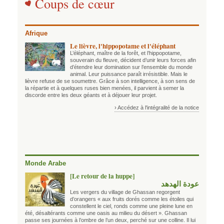
Coups de cœur
Afrique
Le lièvre, l'hippopotame et l'éléphant
L’éléphant, maître de la forêt, et l’hippopotame,
souverain du fleuve, décident d’unir leurs forces afin
d’étendre leur domination sur l’ensemble du monde
animal. Leur puissance paraît irrésistible. Mais le
lièvre refuse de se soumettre. Grâce à son intelligence, à son sens de
la répartie et à quelques ruses bien menées, il parvient à semer la
discorde entre les deux géants et à déjouer leur projet.
› Accédez à l'intégralité de la notice
Monde Arabe
[Le retour de la huppe]
عودة الهدهد
Les vergers du village de Ghassan regorgent
d’orangers « aux fruits dorés comme les étoiles qui
constellent le ciel, ronds comme une pleine lune en
été, désaltérants comme une oasis au milieu du désert ». Ghassan
passe ses journées à l’ombre de l’un deux, perché sur une colline. Il lui