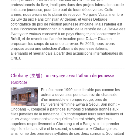
Chaque année, l’atelier international du CNLJ invite des
professionnels du livre, impliqués dans des projets internationaux de
littérature jeunesse, pour faire part de leurs découvertes. Cette
année, nous avons eu le plaisir de recevoir Morgane Vasta, membre
du jury du prix Hans Christian Andersen, et Agnès Debiage,
cofondatrice du prix de l’édition jeunesse africaine. Mais l’atelier est
aussi l’occasion d’annoncer le numéro de la rentrée de
La Revue des
livres pour enfants
consacré à un pays étranger, en l’occurrence le
Brésil, et de revenir sur l’année écoulée pour
Takam Tikou
en
proposant les coups de cœur de la revue. En 2026, nous avons
proposé aussi une sélection d’albums de jeunesse italiens,
allemands et néerlandais à partir des acquisitions internationales du
CNLJ.
Chobang (초방) : un voyage avec l’album de jeunesse
19/03/2026
En décembre 1990, une librairie pas comme les
autres a ouvert ses portes au rez-de-chaussée
d’un immeuble en brique rouge, près de
l’Université féminine Ewha à Séoul. Son nom : «
Chobang », composé à partir des surnoms d’enfance donnés aux
filles jumelles de la fondatrice. En contemplant leurs yeux brillants et
leurs visages souriants alors qu’elles étaient bébés, elle les a
appelées respectivement « Cho-rong » et « Bang-sil ». Le premier
signifie « brillant, vif » et le second, « souriant ». « Chobang » est
ainsi formé des premières syllabes de ces deux surnoms. Souhaitant