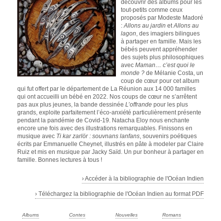
découvrir des albums pour les
tout-petits comme ceux
proposés par Modeste Madoré
:
Allons au jardin
et
Allons au
lagon
, des imagiers bilingues
à partager en famille. Mais les
bébés peuvent appréhender
des sujets plus philosophiques
avec
Maman… c’est quoi le
monde ?
de Mélanie Costa, un
coup de cœur pour cet album
qui fut offert par le département de La Réunion aux 14 000 familles
qui ont accueilli un bébé en 2022. Nos coups de cœur ne s’arrêtent
pas aux plus jeunes, la bande dessinée
L’offrande
pour les plus
grands, exploite parfaitement l’éco-anxiété particulièrement présente
pendant la pandémie de Covid-19. Natacha Eloy nous enchante
encore une fois avec des illustrations remarquables. Finissons en
musique avec
Ti kar zarlör : souvnans lanfans
, souvenirs poétiques
écrits par Emmanuelle Cheynet, illustrés en pâte à modeler par Claire
Ruiz et mis en musique par Jacky Saïd. Un pur bonheur à partager en
famille. Bonnes lectures à tous !
› Accéder à la bibliographie de l'Océan Indien
› Téléchargez la bibliographie de l'Océan Indien au format PDF
Albums
Contes
Nouvelles
Romans