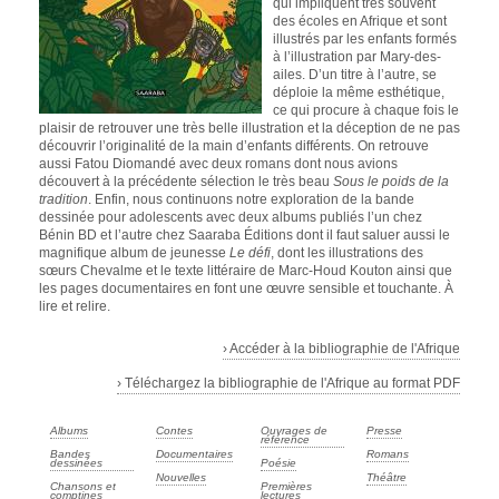
qui impliquent très souvent
des écoles en Afrique et sont
illustrés par les enfants formés
à l’illustration par Mary-des-
ailes. D’un titre à l’autre, se
déploie la même esthétique,
ce qui procure à chaque fois le
plaisir de retrouver une très belle illustration et la déception de ne pas
découvrir l’originalité de la main d’enfants différents. On retrouve
aussi Fatou Diomandé avec deux romans dont nous avions
découvert à la précédente sélection le très beau
Sous le poids de la
tradition
. Enfin, nous continuons notre exploration de la bande
dessinée pour adolescents avec deux albums publiés l’un chez
Bénin BD et l’autre chez Saaraba Éditions dont il faut saluer aussi le
magnifique album de jeunesse
Le défi
, dont les illustrations des
sœurs Chevalme et le texte littéraire de Marc-Houd Kouton ainsi que
les pages documentaires en font une œuvre sensible et touchante. À
lire et relire.
› Accéder à la bibliographie de l'Afrique
› Téléchargez la bibliographie de l'Afrique au format PDF
Albums
Contes
Ouvrages de
Presse
référence
Bandes
Documentaires
Romans
dessinées
Poésie
Nouvelles
Théâtre
Chansons et
Premières
comptines
lectures