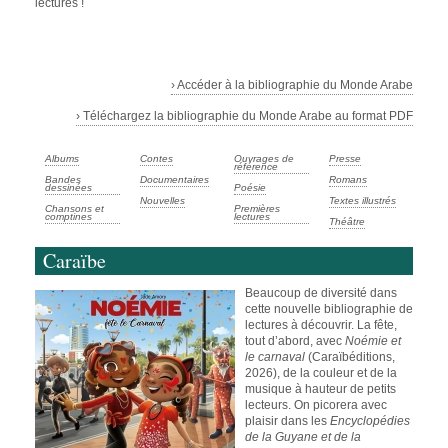
lectures !
› Accéder à la bibliographie du Monde Arabe
› Téléchargez la bibliographie du Monde Arabe au format PDF
Albums
Contes
Ouvrages de
Presse
référence
Bandes
Documentaires
Romans
dessinées
Poésie
Nouvelles
Textes illustrés
Chansons et
Premières
comptines
lectures
Théâtre
Caraïbe
Beaucoup de diversité dans
cette nouvelle bibliographie de
lectures à découvrir. La fête,
tout d’abord, avec
Noémie et
le carnaval
(Caraïbéditions,
2026), de la couleur et de la
musique à hauteur de petits
lecteurs. On picorera avec
plaisir dans les
Encyclopédies
de la Guyane et de la