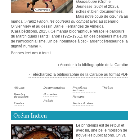
Guadeloupe
(Orphie
Jeunesse, 2024 et 2025),
riches et bien documentées.
Mais notre coup de cœur va au
manga :
Frantz Fanon, les couleurs du combat
avec au scénario
Olivier Mery et au dessin Daniel Fernandes de Almeida
(Caraïbéditions, 2025). Ce manga biographique retrace le parcours
du Martiniquais Frantz Fanon (1925-1961), un des penseurs majeurs
de l’anticolonialisme. Un bel hommage à cet « ardent défenseur de la
dignité humaine ».
Bonnes lectures à tous !
› Accéder à la bibliographie de la Caraïbe
› Téléchargez la bibliographie de la Caraïbe au format PDF
Albums
Documentaires
Premières
Théâtre
lectures
Bandes
Nouvelles
dessinées
Romans
Poésie
Contes
Textes illustrés
Océan Indien
Le printemps est de retour et
avec lui, une belle moisson de
nouvelles publications. On va