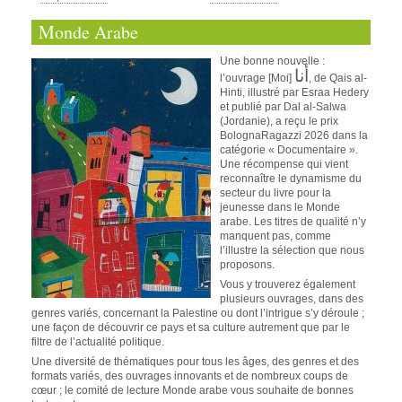
Monde Arabe
Une bonne nouvelle :
أنا
l’ouvrage [Moi]
, de Qais al-
Hinti, illustré par Esraa Hedery
et publié par Dal al-Salwa
(Jordanie), a reçu le prix
BolognaRagazzi 2026 dans la
catégorie « Documentaire ».
Une récompense qui vient
reconnaître le dynamisme du
secteur du livre pour la
jeunesse dans le Monde
arabe. Les titres de qualité n’y
manquent pas, comme
l’illustre la sélection que nous
proposons.
Vous y trouverez également
plusieurs ouvrages, dans des
genres variés, concernant la Palestine ou dont l’intrigue s’y déroule ;
une façon de découvrir ce pays et sa culture autrement que par le
filtre de l’actualité politique.
Une diversité de thématiques pour tous les âges, des genres et des
formats variés, des ouvrages innovants et de nombreux coups de
cœur ; le comité de lecture Monde arabe vous souhaite de bonnes