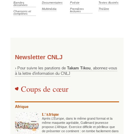
Bandes
Documentaires
Poésie
Textes illustrés
dessinées
Multimédia
Premières
Théâtre
Chansons et
lectures
comptines
Newsletter CNLJ
› Pour suivre les parutions de
Takam Tikou
, abonnez-vous
à la lettre d'information du CNLJ
Coups de cœur
Afrique
L'Afrique
Après
L’Europe
, dans le même grand format et la
même maquette agréable, Gallimard jeunesse
propose
L’Afrique
. Exercice difficile et périlleux que
de présenter ce continent : on tombe facilement dans